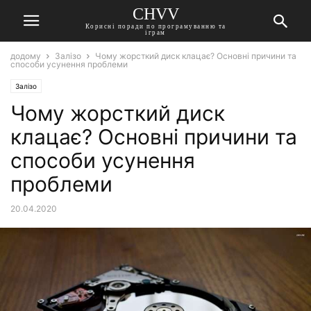
CHVV
Корисні поради по програмуванню та
іграм
додому
Залізо
Чому жорсткий диск клацає? Основні причини та
способи усунення проблеми
Залізо
Чому жорсткий диск
клацає? Основні причини та
способи усунення
проблеми
20.04.2020