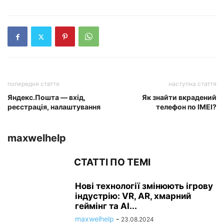
попередня стаття
наступна стаття
Яндекс.Пошта — вхід,
Як знайти вкрадений
реєстрація, налаштування
телефон по IMEI?
maxwelhelp
СТАТТІ ПО ТЕМІ
Нові технології змінюють ігрову
індустрію: VR, AR, хмарний
геймінг та AI...
maxwelhelp
-
23.08.2024