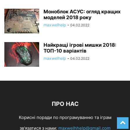
Моноблок АСУС: огляд кращих
моделей 2018 року
maxwelhelp
-
04.02.2022
Найкращі ігрові мишки 2018:
ТОП-10 варіантів
maxwelhelp
-
04.02.2022
ПРО НАС
Корисні поради по програмуванню та іграм
зв'язатися з нами:
maxwelhhelp@gmail.com