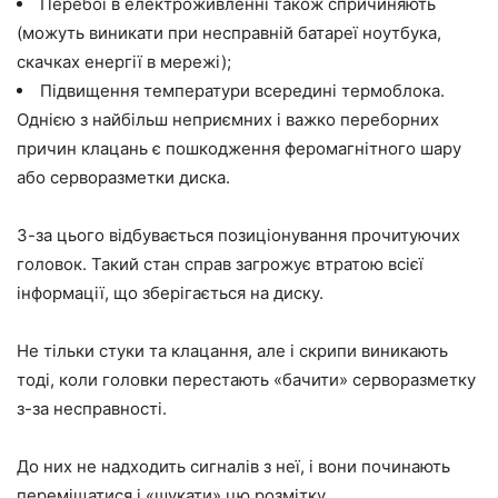
Перебої в електроживленні також спричиняють
(можуть виникати при несправній батареї ноутбука,
скачках енергії в мережі);
Підвищення температури всередині термоблока.
Однією з найбільш неприємних і важко переборних
причин клацань є пошкодження феромагнітного шару
або серворазметки диска.
З-за цього відбувається позиціонування прочитуючих
головок. Такий стан справ загрожує втратою всієї
інформації, що зберігається на диску.
Не тільки стуки та клацання, але і скрипи виникають
тоді, коли головки перестають «бачити» серворазметку
з-за несправності.
До них не надходить сигналів з неї, і вони починають
переміщатися і «шукати» цю розмітку.