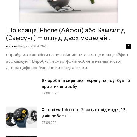
Що краще iPhone (Айфон) або Ѕамѕипд
(Самсунг) — огляд двох моделей...
maxwelhelp
-
20.04.2020
0
Спробуємо відповісти на прозаїчний питання: що краще айфон
або самсунг? Виробники смартфонів люблять називати свої
дітища цифрово-буквеними поєднаннями.
Як зробити скріншот екрану на ноутбуці: 5
простих способу
02.09.2021
Xiaomi watch color 2: захист від води, 12
днів роботи і...
27.09.2021