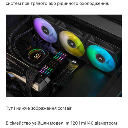
систем повітряного або рідинного охолодження.
Тут і нижче зображення corsair
В сімейство увійшли моделі ml120 і ml140 діаметром