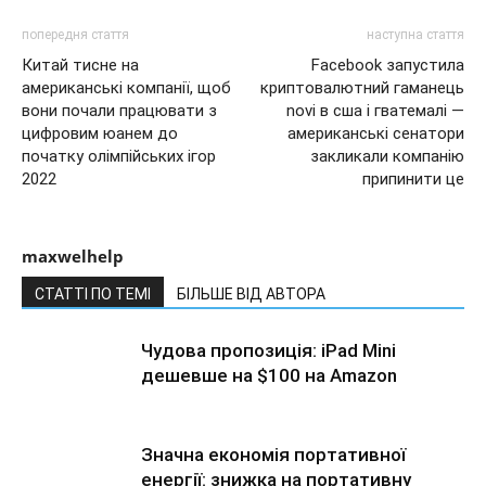
попередня стаття
наступна стаття
Китай тисне на
Facebook запустила
американські компанії, щоб
криптовалютний гаманець
вони почали працювати з
novi в сша і гватемалі —
цифровим юанем до
американські сенатори
початку олімпійських ігор
закликали компанію
2022
припинити це
maxwelhelp
СТАТТІ ПО ТЕМІ
БІЛЬШЕ ВІД АВТОРА
Чудова пропозиція: iPad Mini
дешевше на $100 на Amazon
Значна економія портативної
енергії: знижка на портативну