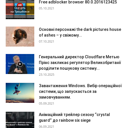
Free adblocker browser 80.0.2016123425
05.10.2021
Основні персонажі the dark pictures house
of ashes – у свіжому...
07.10.2021
Генеральний директор Cloudflare Метью
Прінс закликає регулятор Великобританії
розділити пошукову систему...
23.10.2025
Завантаження Windows. Вибір операційної
системи, що запускається за
замовчуванням.
05.09.2021
Анімаційний трейлер сезону “crystal
guard” до rainbow six siege
06.09.2021