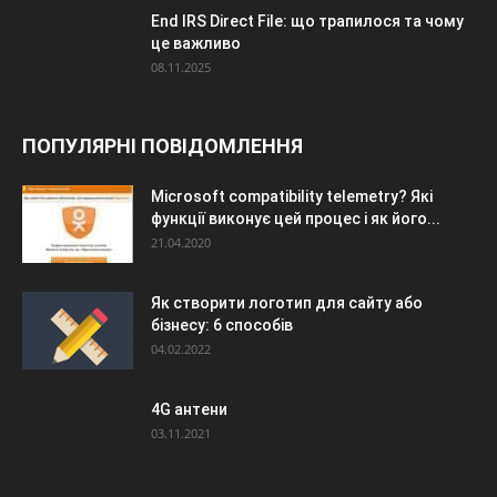
End IRS Direct File: що трапилося та чому
це важливо
08.11.2025
ПОПУЛЯРНІ ПОВІДОМЛЕННЯ
Microsoft compatibility telemetry? Які
функції виконує цей процес і як його...
21.04.2020
Як створити логотип для сайту або
бізнесу: 6 способів
04.02.2022
4G антени
03.11.2021