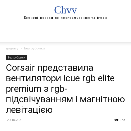
Chvv
Корисні поради по програмуванню та іграм
додому
Без рубрики
Без рубрики
Corsair представила
вентилятори icue rgb elite
premium з rgb-
підсвічуванням і магнітною
левітацією
20.10.2021
183