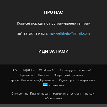
ПРО НАС
Корисні поради по програмуванню та іграм
зв'язатися з нами:
maxwelhhelp@gmail.com
ЙДИ ЗА НАМИ
iOS
ГАДЖЕТИ
Windows 10
Антивіруси,Є советик!
Браузери
Новини
Операційні Системи
Периферійні пристрої,Принтери
Редактори
Смартфони
Українська
Chvv.com.ua- При копіюванні матеріалів посилання на сайт
обов'язкове