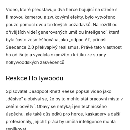
Video, které představuje dva herce bojující na střeše s
filmovou kamerou a zvukovými efekty, bylo vytvořeno
pouze pomocí dvou textových požadavků. Na rozdíl od
dřívějších videí generovaných umělou inteligencí, která
byla často zesměšňována jako „odpad AI“, přináší
Seedance 2.0 překvapivý realismus. Právě tato vlastnost
ho odlišuje a vyvolala okamžitou kritiku ze strany
hollywoodských zasvěcenců.
Reakce Hollywoodu
Spisovatel Deadpool Rhett Reese popsal video jako
„děsivé“ a obával se, že by to mohlo stát pracovní místa v
celém odvětví. Obavy se netýkají jen technického
úspěchu, ale také důsledků pro herce, kaskadéry a další
profesionály, jejichž práci by umělá inteligence mohla
replikovat.