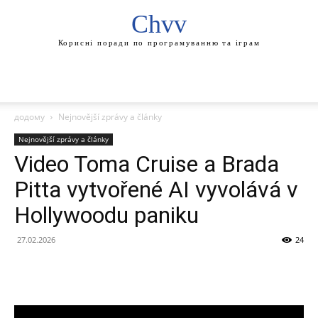
Chvv
Корисні поради по програмуванню та іграм
додому
Nejnovější zprávy a články
Nejnovější zprávy a články
Video Toma Cruise a Brada
Pitta vytvořené AI vyvolává v
Hollywoodu paniku
27.02.2026
24