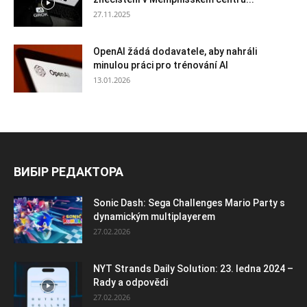
27.11.2025
OpenAI žádá dodavatele, aby nahráli
minulou práci pro trénování AI
13.01.2026
ВИБІР РЕДАКТОРА
Sonic Dash: Sega Challenges Mario Party s
dynamickým multiplayerem
27.02.2026
NYT Strands Daily Solution: 23. ledna 2024 –
Rady a odpovědi
27.02.2026