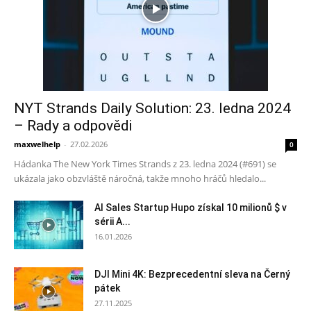
NYT Strands Daily Solution: 23. ledna 2024
– Rady a odpovědi
maxwelhelp
-
27.02.2026
0
Hádanka The New York Times Strands z 23. ledna 2024 (#691) se
ukázala jako obzvláště náročná, takže mnoho hráčů hledalo...
AI Sales Startup Hupo získal 10 milionů $ v
sérii A...
16.01.2026
DJI Mini 4K: Bezprecedentní sleva na Černý
pátek
27.11.2025