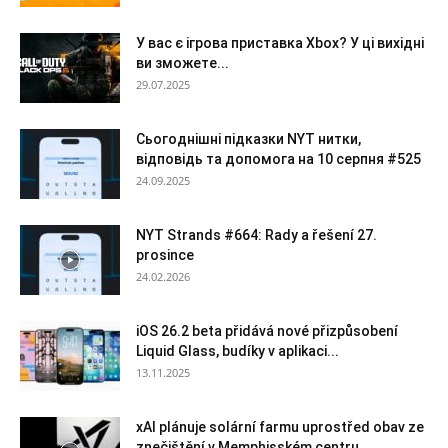
У вас є ігрова приставка Xbox? У ці вихідні
ви зможете...
29.07.2025
Сьогоднішні підказки NYT нитки,
відповідь та допомога на 10 серпня #525
24.09.2025
NYT Strands #664: Rady a řešení 27.
prosince
24.02.2026
iOS 26.2 beta přidává nové přizpůsobení
Liquid Glass, budíky v aplikaci...
13.11.2025
xAI plánuje solární farmu uprostřed obav ze
znečištění v Memphisském centru...