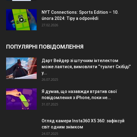
NYT Connections: Sports Edition – 10.
února 2024: Tipy a odpovědi
27.02.2026
ПОПУЛЯРНІ ПОВІДОМЛЕННЯ
Дарт Вейдер зі штучним інтелектом
може лаятися, вимовляти “туалет Скібіді”
у...
26.07.2025
Я думав, що назавжди втратив свої
повідомлення з iPhone, поки не...
31.07.2025
Огляд камери Insta360 X5 360: зафіксуй
світ одним знімком
24.07.2025