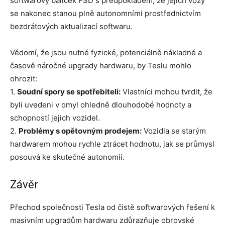
softwarový balíček FSD s předpokladem, že jejich vozy
se nakonec stanou plně autonomními prostřednictvím
bezdrátových aktualizací softwaru.
Vědomí, že jsou nutné fyzické, potenciálně nákladné a
časově náročné upgrady hardwaru, by Teslu mohlo
ohrozit:
1.
Soudní spory se spotřebiteli:
Vlastníci mohou tvrdit, že
byli uvedeni v omyl ohledně dlouhodobé hodnoty a
schopností jejich vozidel.
2.
Problémy s opětovným prodejem:
Vozidla se starým
hardwarem mohou rychle ztrácet hodnotu, jak se průmysl
posouvá ke skutečné autonomii.
Závěr
Přechod společnosti Tesla od čistě softwarových řešení k
masivním upgradům hardwaru zdůrazňuje obrovské