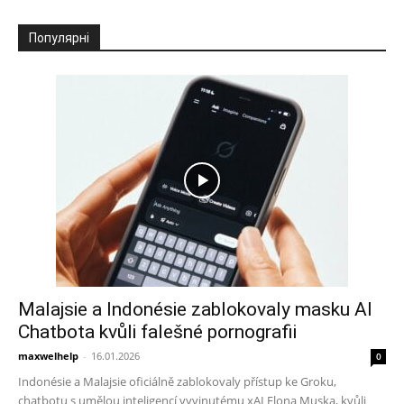
Популярні
Malajsie a Indonésie zablokovaly masku AI
Chatbota kvůli falešné pornografii
maxwelhelp
-
16.01.2026
0
Indonésie a Malajsie oficiálně zablokovaly přístup ke Groku,
chatbotu s umělou inteligencí vyvinutému xAI Elona Muska, kvůli