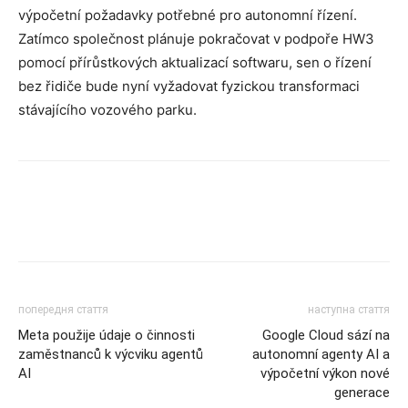
výpočetní požadavky potřebné pro autonomní řízení.
Zatímco společnost plánuje pokračovat v podpoře HW3
pomocí přírůstkových aktualizací softwaru, sen o řízení
bez řidiče bude nyní vyžadovat fyzickou transformaci
stávajícího vozového parku.
попередня стаття
наступна стаття
Meta použije údaje o činnosti
Google Cloud sází na
zaměstnanců k výcviku agentů
autonomní agenty AI a
AI
výpočetní výkon nové
generace