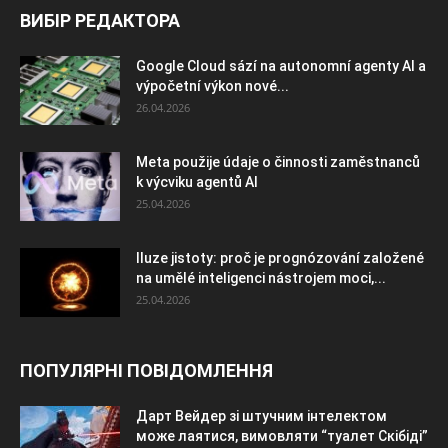
ВИБІР РЕДАКТОРА
Google Cloud sází na autonomní agenty AI a
výpočetní výkon nové...
26.04.2026
Meta použije údaje o činnosti zaměstnanců
k výcviku agentů AI
25.04.2026
Iluze jistoty: proč je prognózování založené
na umělé inteligenci nástrojem moci,...
25.04.2026
ПОПУЛЯРНІ ПОВІДОМЛЕННЯ
Дарт Вейдер зі штучним інтелектом
може лаятися, вимовляти “туалет Скібіді”