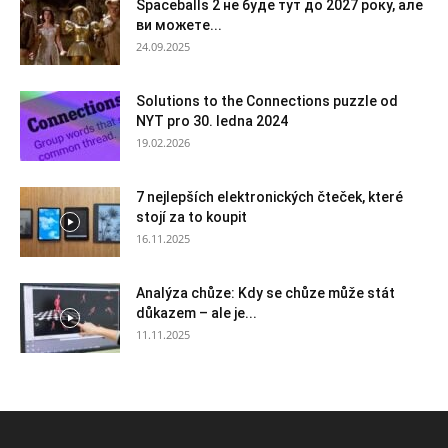
Spaceballs 2 не буде тут до 2027 року, але
ви можете...
24.09.2025
Solutions to the Connections puzzle od
NYT pro 30. ledna 2024
19.02.2026
7 nejlepších elektronických čteček, které
stojí za to koupit
16.11.2025
Analýza chůze: Kdy se chůze může stát
důkazem – ale je...
11.11.2025