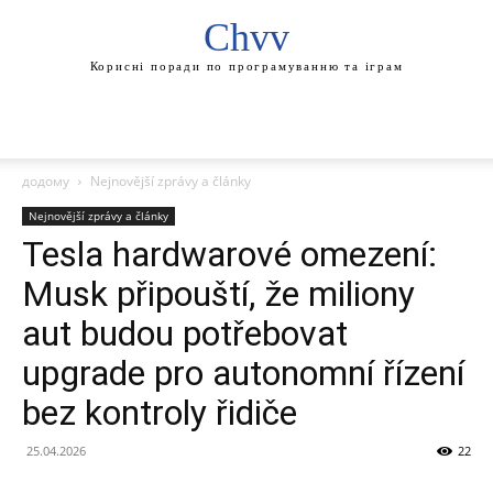
Chvv
Корисні поради по програмуванню та іграм
додому
Nejnovější zprávy a články
Nejnovější zprávy a články
Tesla hardwarové omezení:
Musk připouští, že miliony
aut budou potřebovat
upgrade pro autonomní řízení
bez kontroly řidiče
25.04.2026
22