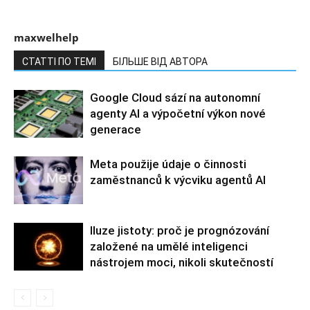
maxwelhelp
СТАТТІ ПО ТЕМІ
БІЛЬШЕ ВІД АВТОРА
Google Cloud sází na autonomní
agenty AI a výpočetní výkon nové
generace
Meta použije údaje o činnosti
zaměstnanců k výcviku agentů AI
Iluze jistoty: proč je prognózování
založené na umělé inteligenci
nástrojem moci, nikoli skutečností