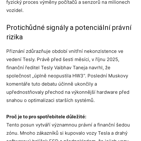
fyzický proces výměny počítačů a senzorů na milionech
vozidel.
Protichůdné signály a potenciální právní
rizika
Přiznání zdůrazňuje období vnitřní nekonzistence ve
vedení Tesly. Právě před šesti měsíci, v říjnu 2025,
finanční ředitel Tesly Vaibhav Taneja navrhl, že
společnost „úplně neopustila HW3“. Poslední Muskovy
komentáře tuto debatu účinně ukončily a
upřednostňovaly přechod na výkonnější hardware před
snahou o optimalizaci starších systémů.
Proč je to pro spotřebitele důležité:
Tento posun vytváří významnou právní a finanční šedou
zónu. Mnoho zákazníků si kupovalo vozy Tesla a drahý