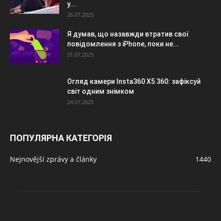
у...
26.07.2025
Я думав, що назавжди втратив свої
повідомлення з iPhone, поки не...
31.07.2025
Огляд камери Insta360 X5 360: зафіксуй
світ одним знімком
24.07.2025
ПОПУЛЯРНА КАТЕГОРІЯ
Nejnovější zprávy a články
1440