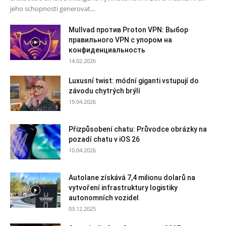
jeho schopnosti generovat...
Mullvad против Proton VPN: Выбор
правильного VPN с упором на
конфиденциальность
14.02.2026
Luxusní twist: módní giganti vstupují do
závodu chytrých brýlí
19.04.2026
Přizpůsobení chatu: Průvodce obrázky na
pozadí chatu v iOS 26
10.04.2026
Autolane získává 7,4 milionu dolarů na
vytvoření infrastruktury logistiky
autonomních vozidel
03.12.2025