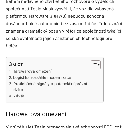
Během nedávného čtvrtletního rozhovoru o výdělcích
společnosti Tesla Musk vysvětlil, že vozidla vybavená
platformou Hardware 3 (HW3) nebudou schopna
dosáhnout plné autonomie bez zásahu řidiče. Toto uznání
znamená dramatický posun v rétorice společnosti týkající
se škálovatelnosti jejích asistenčních technologií pro
řidiče.
Зміст
Hardwarová omezení
Logistika rozsáhlé modernizace
Protichůdné signály a potenciální právní
rizika
Závěr
Hardwarová omezení
V průběhu let Tesla propagovala své schopnosti FSD, což