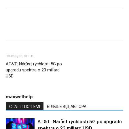
попередня стаття
AT&T: Nárůst rychlosti 5G po
upgradu spektra o 23 miliard
USD
maxwelhelp
СТАТТІ ПО ТЕМІ
БІЛЬШЕ ВІД АВТОРА
AT&T: Nárůst rychlosti 5G po upgradu
spektra o 23 miliard USD