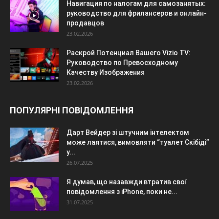
Навигация по налогам для самозанятых:
руководство для фрилансеров и онлайн-
продавцов
23.02.2026
Раскрой Потенциал Вашего Vizio TV:
Руководство по Превосходному
Качеству Изображения
23.02.2026
ПОПУЛЯРНІ ПОВІДОМЛЕННЯ
Дарт Вейдер зі штучним інтелектом
може лаятися, вимовляти “туалет Скібіді”
у...
26.07.2025
Я думав, що назавжди втратив свої
повідомлення з iPhone, поки не...
31.07.2025