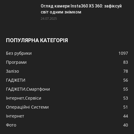
Огляд камери Insta360 X5 360: зафіксуй
світ одним знімком
24.07.2025
ПОПУЛЯРНА КАТЕГОРІЯ
Без рубрики
1097
Програми
83
Залізо
78
ГАДЖЕТИ
56
ГАДЖЕТИ,Смартфони
55
Інтернет,Сервіси
53
Операційні Системи
51
Інтернет
44
Фото
40