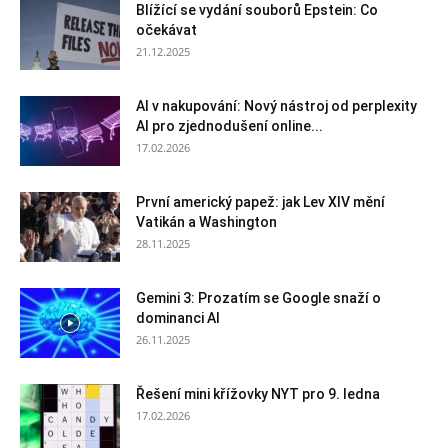
Blížící se vydání souborů Epstein: Co
očekávat
21.12.2025
AI v nakupování: Nový nástroj od perplexity
AI pro zjednodušení online...
17.02.2026
První americký papež: jak Lev XIV mění
Vatikán a Washington
28.11.2025
Gemini 3: Prozatím se Google snaží o
dominanci AI
26.11.2025
Řešení mini křížovky NYT pro 9. ledna
17.02.2026