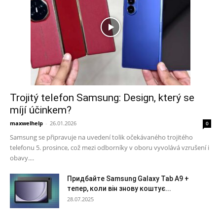
Trojitý telefon Samsung: Design, který se
míjí účinkem?
maxwelhelp
-
26.01.2026
0
Samsung se připravuje na uvedení tolik očekávaného trojitého
telefonu 5. prosince, což mezi odborníky v oboru vyvolává vzrušení i
obavy....
Придбайте Samsung Galaxy Tab A9 +
тепер, коли він знову коштує...
28.07.2025