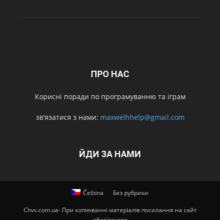
ПРО НАС
Корисні поради по програмуванню та іграм
зв'язатися з нами:
maxwelhhelp@gmail.com
ЙДИ ЗА НАМИ
Čeština
Без рубрики
Chvv.com.ua- При копіюванні матеріалів посилання на сайт
обов'язкове