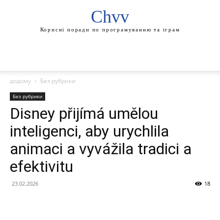
Chvv
Корисні поради по програмуванню та іграм
додому
Без рубрики
Без рубрики
Disney přijímá umělou
inteligenci, aby urychlila
animaci a vyvážila tradici a
efektivitu
23.02.2026
18