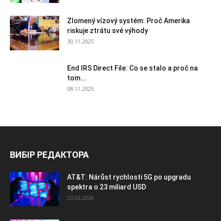
Zlomený vízový systém: Proč Amerika
riskuje ztrátu své výhody
30.11.2025
End IRS Direct File: Co se stalo a proč na
tom...
08.11.2025
ВИБІР РЕДАКТОРА
AT&T: Nárůst rychlosti 5G po upgradu
spektra o 23 miliard USD
23.02.2026