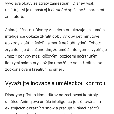
vyvolává obavy ze ztráty zaměstnání. Disney však
umísťuje AI jako nástroj k
doplnění
spíše než nahrazení
animátorů.
Animaj, účastník Disney Accelerator, ukazuje, jak umělá
inteligence dokáže zkrátit dobu výroby pětiminutové
epizody z pěti měsíců na méně než pět týdnů. Tohoto
zrychlení je dosaženo tím, že umělá inteligence vyplňuje
„mezi“ pohyby mezi klíčovými pozicemi načrtnutými
lidskými animátory, což jim umožňuje soustředit se na
zdokonalování kreativního směru.
Vyvažujte inovace a uměleckou kontrolu
Disneyho přístup klade důraz na zachování kontroly
umělce. Animajova umělá inteligence je trénována na
existujících obrázcích show a pracuje v rámci náčrtů