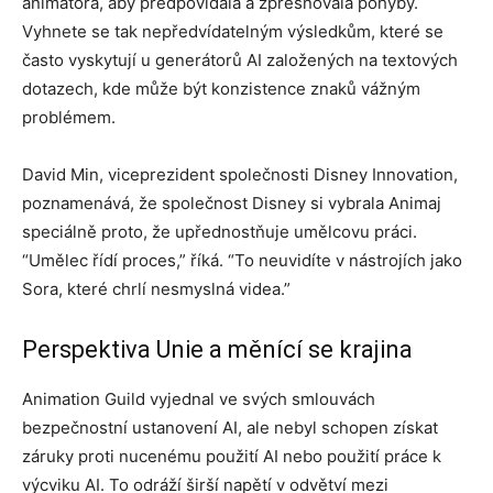
animátora, aby předpovídala a zpřesňovala pohyby.
Vyhnete se tak nepředvídatelným výsledkům, které se
často vyskytují u generátorů AI založených na textových
dotazech, kde může být konzistence znaků vážným
problémem.
David Min, viceprezident společnosti Disney Innovation,
poznamenává, že společnost Disney si vybrala Animaj
speciálně proto, že upřednostňuje umělcovu práci.
“Umělec řídí proces,” říká. “To neuvidíte v nástrojích jako
Sora, které chrlí nesmyslná videa.”
Perspektiva Unie a měnící se krajina
Animation Guild vyjednal ve svých smlouvách
bezpečnostní ustanovení AI, ale nebyl schopen získat
záruky proti nucenému použití AI nebo použití práce k
výcviku AI. To odráží širší napětí v odvětví mezi