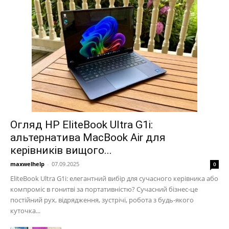
Огляд HP EliteBook Ultra G1i:
альтернатива MacBook Air для
керівників вищого...
maxwelhelp
-
07.09.2025
0
EliteBook Ultra G1i: елегантний вибір для сучасного керівника або
компроміс в гонитві за портативністю? Сучасний бізнес-це
постійний рух, відрядження, зустрічі, робота з будь-якого
куточка...