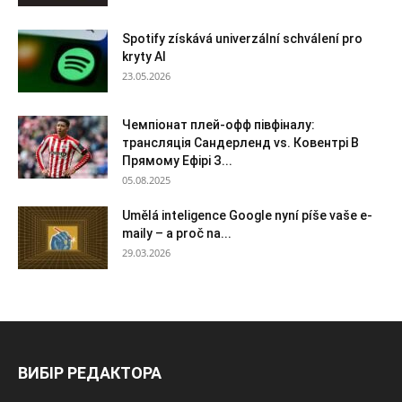
Spotify získává univerzální schválení pro
kryty AI
23.05.2026
Чемпіонат плей-офф півфіналу:
трансляція Сандерленд vs. Ковентрі В
Прямому Ефірі З...
05.08.2025
Umělá inteligence Google nyní píše vaše e-
maily – a proč na...
29.03.2026
ВИБІР РЕДАКТОРА