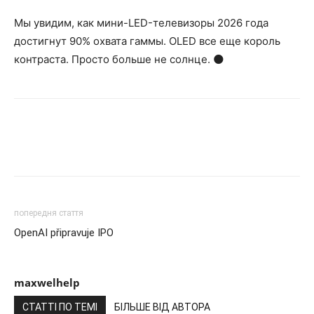
Мы увидим, как мини-LED-телевизоры 2026 года
достигнут 90% охвата гаммы. OLED все еще король
контраста. Просто больше не солнце. 🌑
попередня стаття
OpenAI připravuje IPO
maxwelhelp
СТАТТІ ПО ТЕМІ
БІЛЬШЕ ВІД АВТОРА