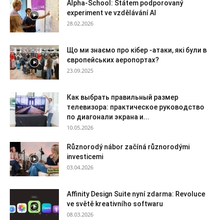
Alpha-School: Státem podporovaný
experiment ve vzdělávání AI
28.02.2026
Що ми знаємо про кібер -атаки, які були в
європейських аеропортах?
23.09.2025
Как выбрать правильный размер
телевизора: практическое руководство
по диагонали экрана и...
10.05.2026
Různorodý nábor začíná různorodými
investicemi
03.04.2026
Affinity Design Suite nyní zdarma: Revoluce
ve světě kreativního softwaru
08.03.2026