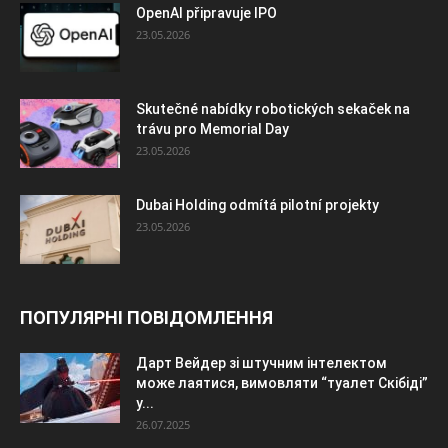
OpenAI připravuje IPO
23.05.2026
Skutečné nabídky robotických sekaček na
trávu pro Memorial Day
23.05.2026
Dubai Holding odmítá pilotní projekty
23.05.2026
ПОПУЛЯРНІ ПОВІДОМЛЕННЯ
Дарт Вейдер зі штучним інтелектом
може лаятися, вимовляти “туалет Скібіді”
у...
26.07.2025