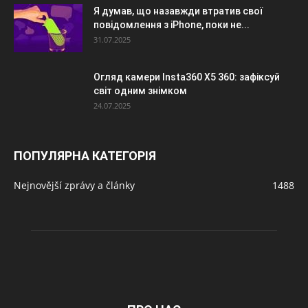
Я думав, що назавжди втратив свої
повідомлення з iPhone, поки не...
31.07.2025
Огляд камери Insta360 X5 360: зафіксуй
світ одним знімком
24.07.2025
ПОПУЛЯРНА КАТЕГОРІЯ
Nejnovější zprávy a články
1488