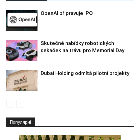
OpenAI připravuje IPO
Skutečné nabídky robotických
sekaček na trávu pro Memorial Day
Dubai Holding odmítá pilotní projekty
Популярні