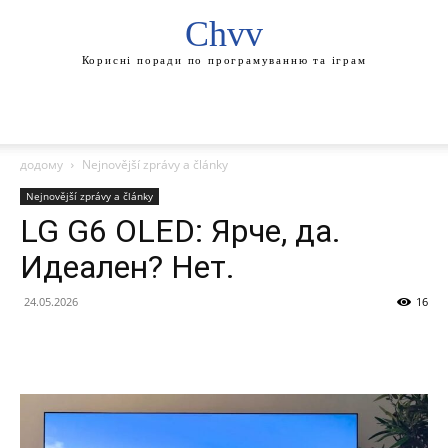
Chvv
Корисні поради по програмуванню та іграм
додому
Nejnovější zprávy a články
Nejnovější zprávy a články
LG G6 OLED: Ярче, да.
Идеален? Нет.
24.05.2026
16