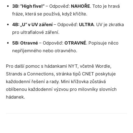
3B: “High five!”
– Odpověď:
NAHOŘE
. Toto je hravá
fráze, která se používá, když křičíte.
4B: „U“ v UV záření
– Odpověď:
ULTRA
. UV je zkratka
pro ultrafialové záření.
5B: Otravné
– Odpověď:
OTRAVNÉ
. Popisuje něco
nepříjemného nebo otravného.
Pro další pomoc s hádankami NYT, včetně Wordle,
Strands a Connections, stránka tipů CNET poskytuje
každodenní řešení a rady. Mini křížovka zůstává
oblíbenou každodenní výzvou pro milovníky slovních
hádanek.