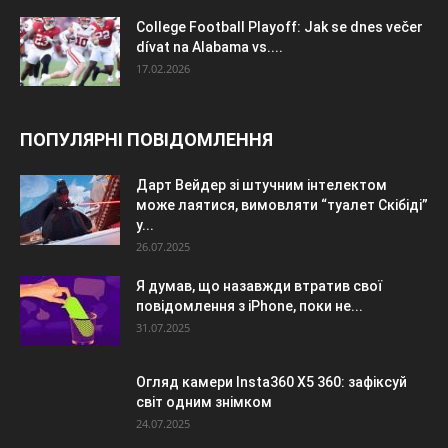
College Football Playoff: Jak se dnes večer
dívat na Alabama vs....
17.02.2026
ПОПУЛЯРНІ ПОВІДОМЛЕННЯ
Дарт Вейдер зі штучним інтелектом
може лаятися, вимовляти “туалет Скібіді”
у...
26.07.2025
Я думав, що назавжди втратив свої
повідомлення з iPhone, поки не...
31.07.2025
Огляд камери Insta360 X5 360: зафіксуй
світ одним знімком
24.07.2025