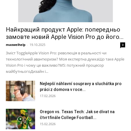
Найкращий продукт Apple: попередньо
замовте новий Apple Vision Pro до його...
maxwelhelp
-
19.10.2025
0
Зміст ToggleApple Vision Pro: революція в реальності чи
технологічний авантюризм? Моя експертна думкаЩо таке Apple
Vision Pro і чому це важливо?M5: потужний процесор
майбутньогоДизайн і...
Nejlepší náhlavní soupravy a sluchátka pro
práci z domova v roce...
17.02.2026
Oregon vs. Texas Tech: Jak se dívat na
čtvrtfinále College Football...
15.02.2026