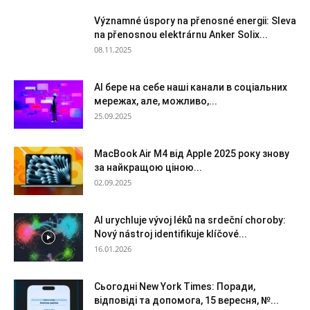
Významné úspory na přenosné energii: Sleva
na přenosnou elektrárnu Anker Solix...
08.11.2025
AI бере на себе наші канали в соціальних
мережах, але, можливо,...
25.09.2025
MacBook Air M4 від Apple 2025 року знову
за найкращою ціною...
02.09.2025
AI urychluje vývoj léků na srdeční choroby:
Nový nástroj identifikuje klíčové...
16.01.2026
Сьогодні New York Times: Поради,
відповіді та допомога, 15 вересня, №...