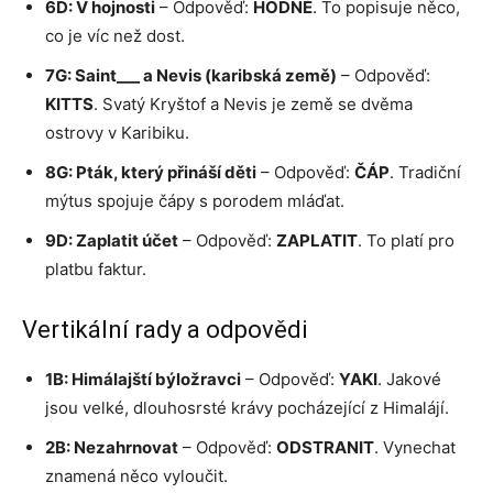
6D: V hojnosti
– Odpověď:
HODNĚ
. To popisuje něco,
co je víc než dost.
7G: Saint___ a Nevis (karibská země)
– Odpověď:
KITTS
. Svatý Kryštof a Nevis je země se dvěma
ostrovy v Karibiku.
8G: Pták, který přináší děti
– Odpověď:
ČÁP
. Tradiční
mýtus spojuje čápy s porodem mláďat.
9D: Zaplatit účet
– Odpověď:
ZAPLATIT
. To platí pro
platbu faktur.
Vertikální rady a odpovědi
1B: Himálajští býložravci
– Odpověď:
YAKI
. Jakové
jsou velké, dlouhosrsté krávy pocházející z Himalájí.
2B: Nezahrnovat
– Odpověď:
ODSTRANIT
. Vynechat
znamená něco vyloučit.