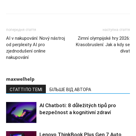
попередня стаття
наступна стаття
AI v nakupování: Nový nástroj
Zimní olympijské hry 2026:
od perplexity AI pro
Krasobruslení: Jak a kdy se
zjednodušení online
dívat
nakupování
maxwelhelp
СТАТТІ ПО ТЕМІ
БІЛЬШЕ ВІД АВТОРА
AI Chatboti: 8 důležitých tipů pro
bezpečnost a kognitivní zdraví
Lenovo ThinkBook Plus Gen 7 Auto