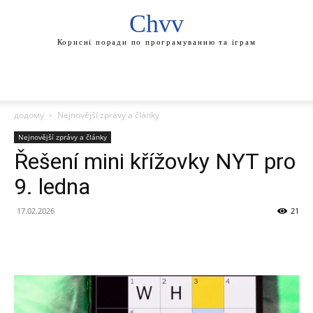
Chvv
Корисні поради по програмуванню та іграм
додому
Nejnovější zprávy a články
Nejnovější zprávy a články
Řešení mini křížovky NYT pro
9. ledna
17.02.2026
21