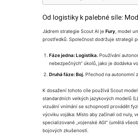
Od logistiky k palebné síle: Mod
Jádrem strategie Scout AI je
Fury
, model u
prostředků. Společnost dodržuje strategii 
Fáze jedna: Logistika.
Používání autonom
nebezpečných“ úkolů, jako je dodávka vo
Druhá fáze: Boj.
Přechod na autonomní z
K dosažení tohoto cíle používá Scout mode
standardních velkých jazykových modelů (LL
vizuální vnímání se schopností provádět fyz
výcviku vojáka: Místo aby začínali od nuly,
specializované „vojenské AGI“ (umělá všeob
bojových zkušeností.