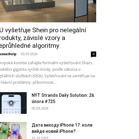
U vyšetřuje Shein pro nelegální
rodukty, závislé vzory a
eprůhledné algoritmy
xwelhelp
-
03.03.2026
0
ropská komise zahájila formální vyšetřování Shein,
nského giganta rychlé módy, podle zákona o
gitálních službách (DSA). Vyšetřování se zaměřuje na
i hlavní problémy: přítomnost...
NYT Strands Daily Solution: 26.
února #725
05.03.2026
Дата виходу iPhone 17: коли
вийде новий iPhone?
31.10.2025