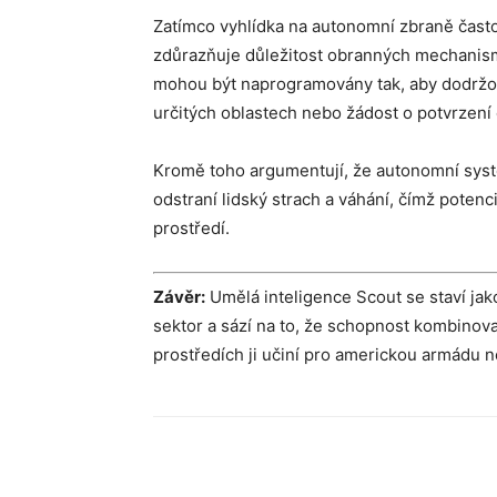
Zatímco vyhlídka na autonomní zbraně často
zdůrazňuje důležitost obranných mechanism
mohou být naprogramovány tak, aby dodržova
určitých oblastech nebo žádost o potvrzení
Kromě toho argumentují, že autonomní systé
odstraní lidský strach a váhání, čímž pote
prostředí.
Závěr:
Umělá inteligence Scout se staví jak
sektor a sází na to, že schopnost kombinova
prostředích ji učiní pro americkou armádu 