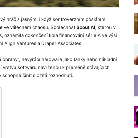
vý hráč s jasným, i když kontroverzním posláním:
vat ve válečném chaosu. Společnost
Scout AI
, kterou v
s, oznámila dokončení kola financování série A ve výši
i Align Ventures a Draper Associates.
lé obrany“, nevyrábí hardware jako tanky nebo nákladní
ní vrstvu softwaru navrženou k přeměně stávajících
schopné činit složitá rozhodnutí.