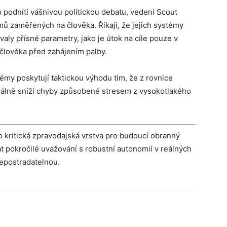
 podnítí vášnivou politickou debatu, vedení Scout
ů zaměřených na člověka. Říkají, že jejich systémy
ly přísné parametry, jako je útok na cíle pouze v
 člověka před zahájením palby.
my poskytují taktickou výhodu tím, že z rovnice
nciálně sníží chyby způsobené stresem z vysokotlakého
o kritická zpravodajská vrstva pro budoucí obranný
t pokročilé uvažování s robustní autonomií v reálných
nepostradatelnou.