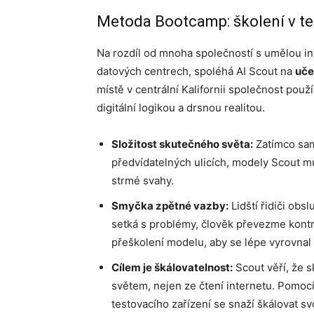
Metoda Bootcamp: školení v t
Na rozdíl od mnoha společností s umělou inte
datových centrech, spoléhá AI Scout na
uče
místě v centrální Kalifornii společnost použ
digitální logikou a drsnou realitou.
Složitost skutečného světa:
Zatímco sam
předvídatelných ulicích, modely Scout mu
strmé svahy.
Smyčka zpětné vazby:
Lidští řidiči ob
setká s problémy, člověk převezme kontr
přeškolení modelu, aby se lépe vyrovnal 
Cílem je škálovatelnost:
Scout věří, že s
světem, nejen ze čtení internetu. Pomocí
testovacího zařízení se snaží škálovat s