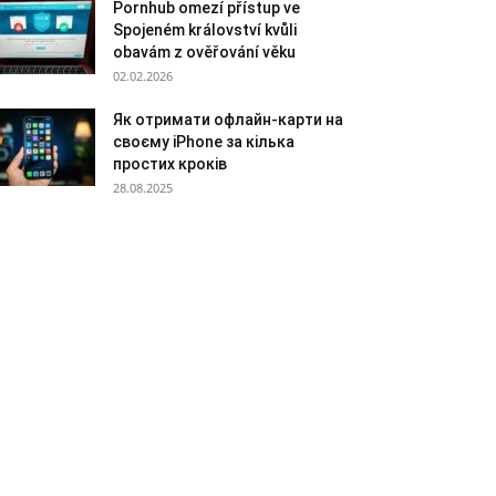
Pornhub omezí přístup ve
Spojeném království kvůli
obavám z ověřování věku
02.02.2026
Як отримати офлайн-карти на
своєму iPhone за кілька
простих кроків
28.08.2025