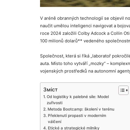
V aréně obranných technologií se objevil no
naučit umělou inteligenci navigovat a bojo
roce 2024 založili Colby Adcock a Collin Oti
100 milionů dolarů** vedeného společnostm
Společnost, která si říká „laboratoř pokroči
auta. Místo toho vytváří „mozky“ – komplex
vojenských prostředků na autonomní agenty 
Зміст
Od logistiky k palebné síle: Model
zuřivosti
Metoda Bootcamp: školení v terénu
Překlenutí propasti v moderním
válčení
Etické a strategické milníky