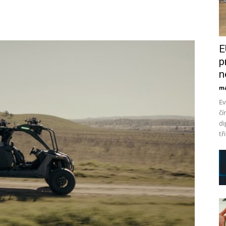
E
p
n
ma
Ev
čí
di
tř