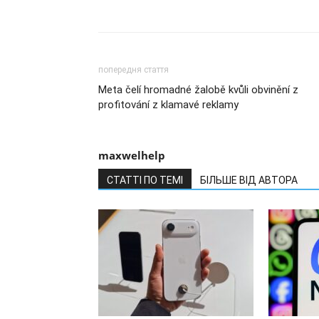
попередня стаття
Meta čelí hromadné žalobě kvůli obvinění z
profitování z klamavé reklamy
maxwelhelp
СТАТТІ ПО ТЕМІ
БІЛЬШЕ ВІД АВТОРА