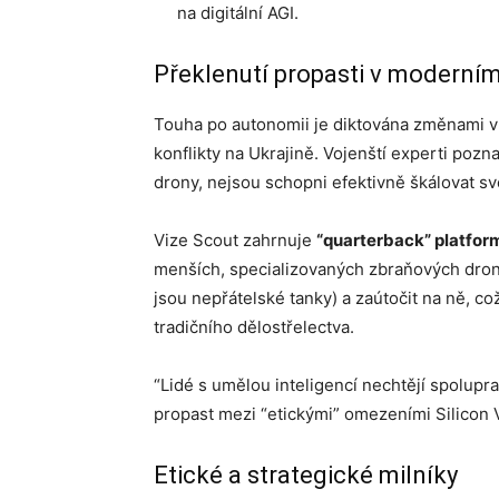
na digitální AGI.
Překlenutí propasti v moderním
Touha po autonomii je diktována změnami v
konflikty na Ukrajině. Vojenští experti pozn
drony, nejsou schopni efektivně škálovat své
Vize Scout zahrnuje
“quarterback” platfor
menších, specializovaných zbraňových dron
jsou nepřátelské tanky) a zaútočit na ně, c
tradičního dělostřelectva.
“Lidé s umělou inteligencí nechtějí spolupra
propast mezi “etickými” omezeními Silicon
Etické a strategické milníky