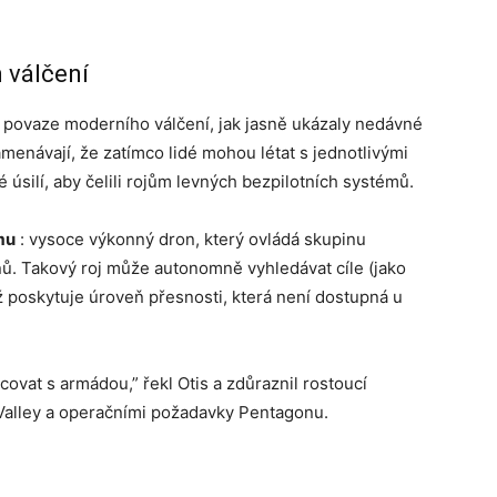
 válčení
 povaze moderního válčení, jak jasně ukázaly nedávné
amenávají, že zatímco lidé mohou létat s jednotlivými
 úsilí, aby čelili rojům levných bezpilotních systémů.
mu
: vysoce výkonný dron, který ovládá skupinu
ů. Takový roj může autonomně vyhledávat cíle (jako
ož poskytuje úroveň přesnosti, která není dostupná u
covat s armádou,” řekl Otis a zdůraznil rostoucí
 Valley a operačními požadavky Pentagonu.