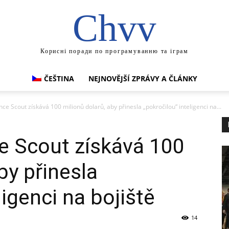
Chvv
Корисні поради по програмуванню та іграм
ČEŠTINA
NEJNOVĚJŠÍ ZPRÁVY A ČLÁNKY
ce Scout získává 100 milionů dolarů, aby přinesla „pokročilou“ inteligenci na...
e Scout získává 100
by přinesla
ligenci na bojiště
14