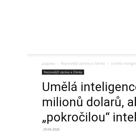
додому
Nejnovější zprávy a články
Umělá inteligen
Nejnovější zprávy a články
Umělá inteligenc
milionů dolarů, a
„pokročilou“ inte
29.04.2026