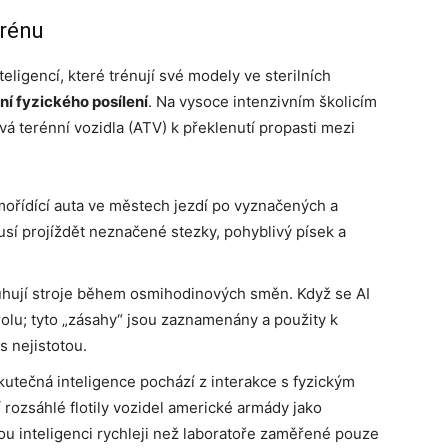
erénu
ligencí, které trénují své modely ve sterilních
ní fyzického posílení
. Na vysoce intenzivním školicím
ívá terénní vozidla (ATV) k překlenutí propasti mezi
ořídící auta ve městech jezdí po vyznačených a
sí projíždět neznačené stezky, pohyblivý písek a
sluhují stroje během osmihodinových směn. Když se AI
olu; tyto „zásahy“ jsou zaznamenány a použity k
s nejistotou.
kutečná inteligence pochází z interakce s fyzickým
 rozsáhlé flotily vozidel americké armády jako
vou inteligenci rychleji než laboratoře zaměřené pouze