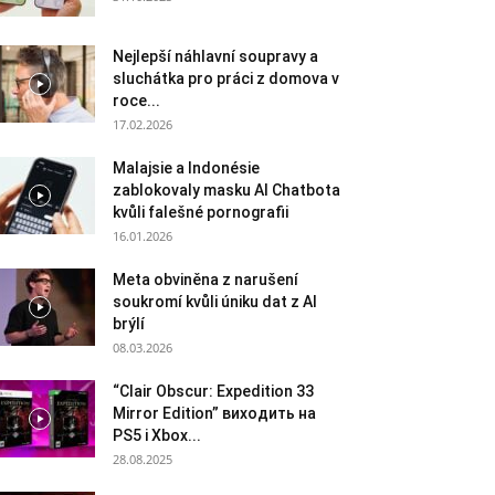
Nejlepší náhlavní soupravy a
sluchátka pro práci z domova v
roce...
17.02.2026
Malajsie a Indonésie
zablokovaly masku AI Chatbota
kvůli falešné pornografii
16.01.2026
Meta obviněna z narušení
soukromí kvůli úniku dat z AI
brýlí
08.03.2026
“Clair Obscur: Expedition 33
Mirror Edition” виходить на
PS5 і Xbox...
28.08.2025