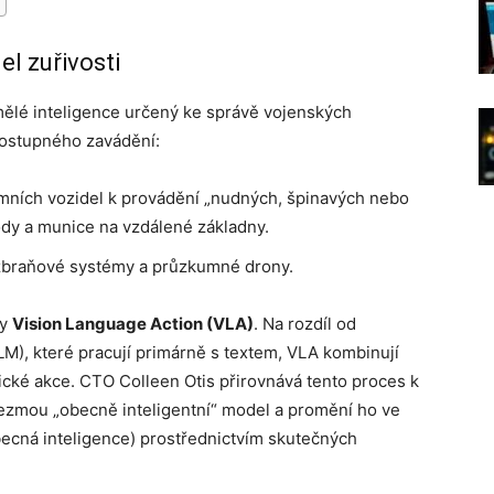
el zuřivosti
mělé inteligence určený ke správě vojenských
postupného zavádění:
ních vozidel k provádění „nudných, špinavých nebo
dy a munice na vzdálené základny.
braňové systémy a průzkumné drony.
ly
Vision Language Action (VLA)
. Na rozdíl od
M), které pracují primárně s textem, VLA kombinují
ické akce. CTO Colleen Otis přirovnává tento proces k
 vezmou „obecně inteligentní“ model a promění ho ve
ecná inteligence) prostřednictvím skutečných