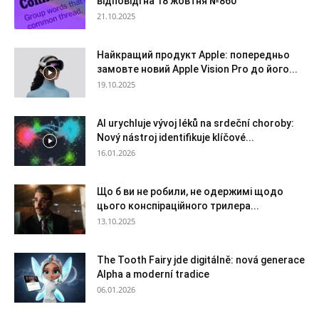
відповіді на 18 жовтня №860
21.10.2025
Найкращий продукт Apple: попередньо
замовте новий Apple Vision Pro до його...
19.10.2025
AI urychluje vývoj léků na srdeční choroby:
Nový nástroj identifikuje klíčové...
16.01.2026
Що б ви не робили, не одержимі щодо
цього конспіраційного трилера...
13.10.2025
The Tooth Fairy jde digitálně: nová generace
Alpha a moderní tradice
06.01.2026