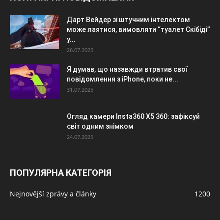
Дарт Вейдер зі штучним інтелектом
може лаятися, вимовляти “туалет Скібіді”
у...
26.07.2025
Я думав, що назавжди втратив свої
повідомлення з iPhone, поки не...
31.07.2025
Огляд камери Insta360 X5 360: зафіксуй
світ одним знімком
24.07.2025
ПОПУЛЯРНА КАТЕГОРІЯ
Nejnovější zprávy a články
1200