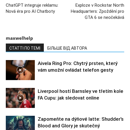
ChatGPT integruje reklamu:
Exploze v Rockstar North
Nová éra pro AI Chatboty
Headquarters: Zpoždění pro
GTA 6 se neočekává
maxwelhelp
СТАТТІ ПО ТЕМІ
БІЛЬШЕ ВІД АВТОРА
Aivela Ring Pro: Chytrý prsten, který
vám umožní ovládat telefon gesty
Liverpool hostí Barnsley ve třetím kole
FA Cupu: jak sledovat online
Zapomeňte na dýňové latte: Shudder’s
Blood and Glory je skutečný