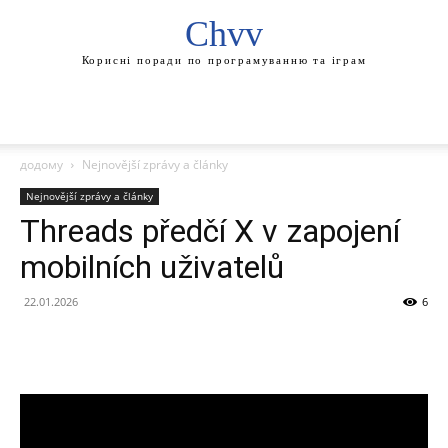
Chvv
Корисні поради по програмуванню та іграм
додому
Nejnovější zprávy a články
Nejnovější zprávy a články
Threads předčí X v zapojení
mobilních uživatelů
22.01.2026
6