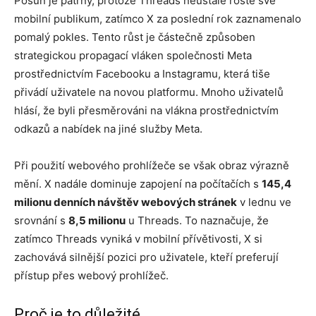
Posun je patrný, protože Threads neustále roste své
mobilní publikum, zatímco X za poslední rok zaznamenalo
pomalý pokles. Tento růst je částečně způsoben
strategickou propagací vláken společnosti Meta
prostřednictvím Facebooku a Instagramu, která tiše
přivádí uživatele na novou platformu. Mnoho uživatelů
hlásí, že byli přesměrováni na vlákna prostřednictvím
odkazů a nabídek na jiné služby Meta.
Při použití webového prohlížeče se však obraz výrazně
mění. X nadále dominuje zapojení na počítačích s
145,4
milionu denních návštěv webových stránek
v lednu ve
srovnání s
8,5 milionu
u Threads. To naznačuje, že
zatímco Threads vyniká v mobilní přívětivosti, X si
zachovává silnější pozici pro uživatele, kteří preferují
přístup přes webový prohlížeč.
Proč je to důležité