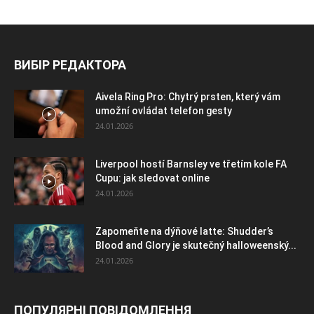
ВИБІР РЕДАКТОРА
Aivela Ring Pro: Chytrý prsten, který vám
umožní ovládat telefon gesty
24.01.2026
Liverpool hostí Barnsley ve třetím kole FA
Cupu: jak sledovat online
24.01.2026
Zapomeňte na dýňové latte: Shudder’s
Blood and Glory je skutečný halloweenský...
24.01.2026
ПОПУЛЯРНІ ПОВІДОМЛЕННЯ