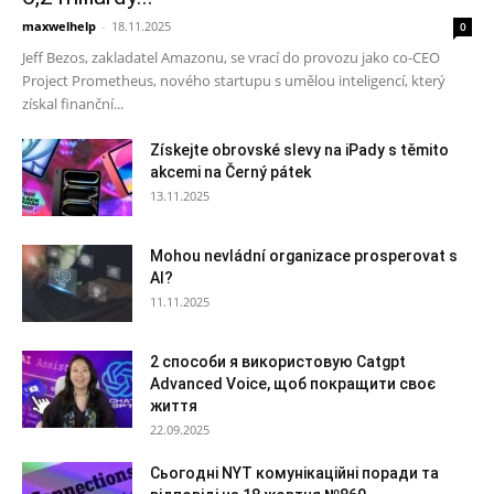
maxwelhelp
-
18.11.2025
0
Jeff Bezos, zakladatel Amazonu, se vrací do provozu jako co-CEO
Project Prometheus, nového startupu s umělou inteligencí, který
získal finanční...
Získejte obrovské slevy na iPady s těmito
akcemi na Černý pátek
13.11.2025
Mohou nevládní organizace prosperovat s
AI?
11.11.2025
2 способи я використовую Catgpt
Advanced Voice, щоб покращити своє
життя
22.09.2025
Сьогодні NYT комунікаційні поради та