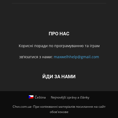
ПРО НАС
Корисні поради по програмуванню та іграм
зв'язатися з нами:
maxwelhhelp@gmail.com
ЙДИ ЗА НАМИ
Čeština
Nejnovější zprávy a články
Chvv.com.ua- При копіюванні матеріалів посилання на сайт
обов'язкове