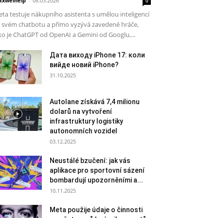
xwelhelp
-
08.03.2026
0
ta testuje nákupního asistenta s umělou inteligencí
 svém chatbotu a přímo vyzývá zavedené hráče,
ko je ChatGPT od OpenAI a Gemini od Googlu,...
Дата виходу iPhone 17: коли
вийде новий iPhone?
31.10.2025
Autolane získává 7,4 milionu
dolarů na vytvoření
infrastruktury logistiky
autonomních vozidel
03.12.2025
Neustálé bzučení: jak vás
aplikace pro sportovní sázení
bombardují upozorněními a...
10.11.2025
Meta použije údaje o činnosti