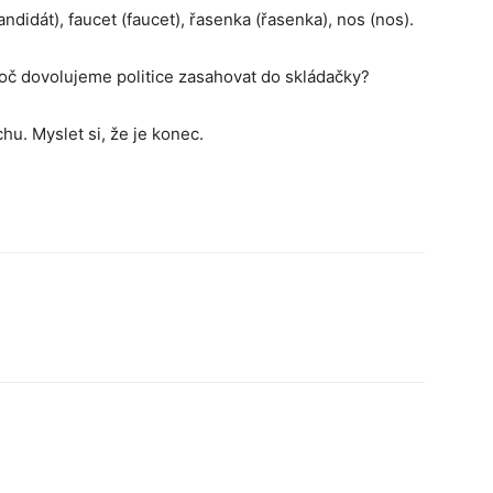
ndidát), faucet (faucet), řasenka (řasenka), nos (nos).
roč dovolujeme politice zasahovat do skládačky?
hu. Myslet si, že je konec.