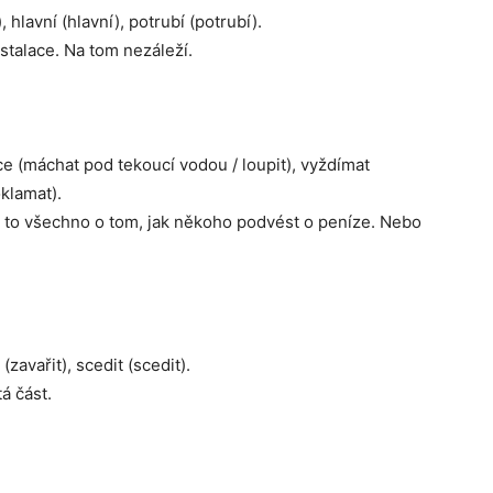
 hlavní (hlavní), potrubí (potrubí).
nstalace. Na tom nezáleží.
ice (máchat pod tekoucí vodou / loupit), vyždímat
oklamat).
 je to všechno o tom, jak někoho podvést o peníze. Nebo
 (zavařit), scedit (scedit).
á část.