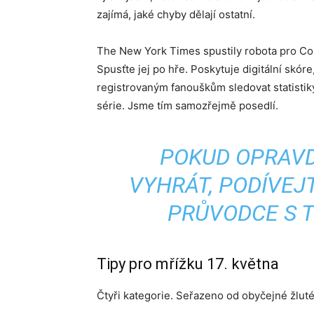
zajímá, jaké chyby dělají ostatní.
The New York Times spustily robota pro Con
Spusťte jej po hře. Poskytuje digitální skó
registrovaným fanouškům sledovat statistiky
série. Jsme tím samozřejmě posedlí.
POKUD OPRAV
VYHRÁT, PODÍVEJ
PRŮVODCE S T
Tipy pro mřížku 17. května
Čtyři kategorie. Seřazeno od obyčejné žluté