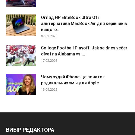
Огляд HP EliteBook Ultra G1i:
альтернатива MacBook Air для керівників
вищого...
07.09.2025
College Football Playoff: Jak se dnes večer
dívat na Alabama vs....
17.02.2026
Чому худий iPhone-це початок
радикальних змін для Apple
15.09.2025
ВИБІР РЕДАКТОРА