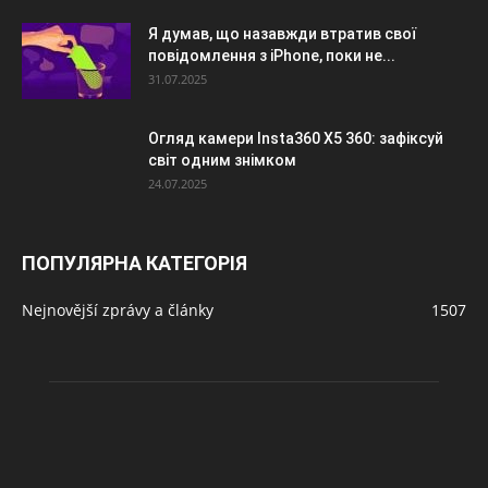
Я думав, що назавжди втратив свої
повідомлення з iPhone, поки не...
31.07.2025
Огляд камери Insta360 X5 360: зафіксуй
світ одним знімком
24.07.2025
ПОПУЛЯРНА КАТЕГОРІЯ
Nejnovější zprávy a články
1507