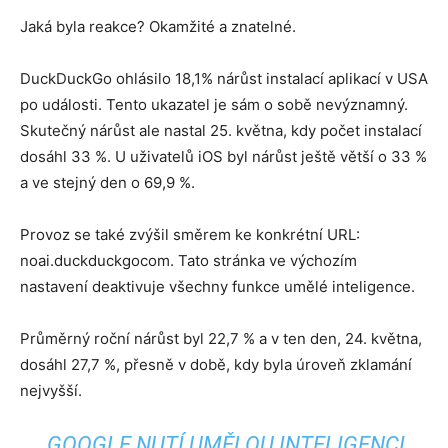
Jaká byla reakce? Okamžité a znatelné.
DuckDuckGo ohlásilo 18,1% nárůst instalací aplikací v USA
po události. Tento ukazatel je sám o sobě nevýznamný.
Skutečný nárůst ale nastal 25. května, kdy počet instalací
dosáhl 33 %. U uživatelů iOS byl nárůst ještě větší o 33 %
a ve stejný den o 69,9 %.
Provoz se také zvýšil směrem ke konkrétní URL:
noai.duckduckgocom. Tato stránka ve výchozím
nastavení deaktivuje všechny funkce umělé inteligence.
Průměrný roční nárůst byl 22,7 % a v ten den, 24. května,
dosáhl 27,7 %, přesně v době, kdy byla úroveň zklamání
nejvyšší.
„GOOGLE NUTÍ UMĚLOU INTELIGENCI,