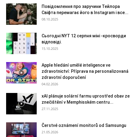
Повідомлення про заручини Тейлора
Свіфта перемагає його в Instagram і все...
08.10.2025
Сьогодні NYT 12 серпня міні -кросворди
відповіді.
15.10.2025
Apple hledání umělé inteligence ve
zdravotnictví: Příprava na personalizovaná
zdravotní doporučení
04.02.2026
xAI plánuje solární farmu uprostřed obav ze
znečištění v Memphisském centru...
27.11.2025
Čerstvé oznámení monitorů od Samsungu
21.05.2026