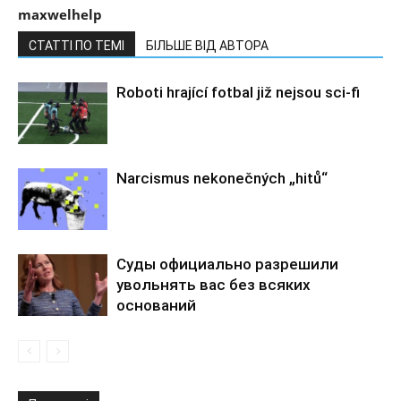
maxwelhelp
СТАТТІ ПО ТЕМІ
БІЛЬШЕ ВІД АВТОРА
Roboti hrající fotbal již nejsou sci-fi
Narcismus nekonečných „hitů“
Суды официально разрешили
увольнять вас без всяких
оснований