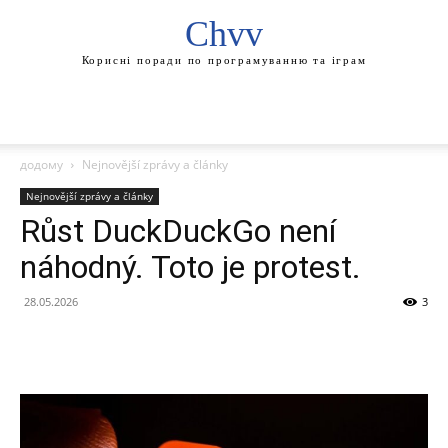
Chvv
Корисні поради по програмуванню та іграм
додому
Nejnovější zprávy a články
Nejnovější zprávy a články
Růst DuckDuckGo není
náhodný. Toto je protest.
28.05.2026
3