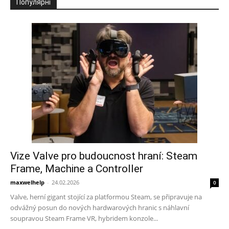
Популярні
Vize Valve pro budoucnost hraní: Steam
Frame, Machine a Controller
maxwelhelp
-
24.02.2026
0
Valve, herní gigant stojící za platformou Steam, se připravuje na
odvážný posun do nových hardwarových hranic s náhlavní
soupravou Steam Frame VR, hybridem konzole...