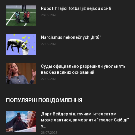
Roboti hrající fotbal již nejsou sci-fi
28.05.2026
Narcismus nekonečných „hitů“
27.05.2026
Суды официально разрешили увольнять
вас без всяких оснований
27.05.2026
ПОПУЛЯРНІ ПОВІДОМЛЕННЯ
Дарт Вейдер зі штучним інтелектом
може лаятися, вимовляти “туалет Скібіді”
у...
26.07.2025