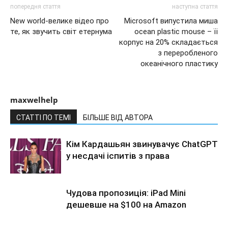
попередня стаття
наступна стаття
New world-велике відео про
Microsoft випустила миша
те, як звучить світ етернума
ocean plastic mouse – її
корпус на 20% складається
з переробленого
океанічного пластику
maxwelhelp
СТАТТІ ПО ТЕМІ
БІЛЬШЕ ВІД АВТОРА
Кім Кардашьян звинувачує ChatGPT
у несдачі іспитів з права
Чудова пропозиція: iPad Mini
дешевше на $100 на Amazon