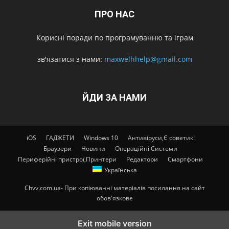
ПРО НАС
Корисні поради по програмуванню та іграм
зв'язатися з нами:
maxwelhhelp@gmail.com
ЙДИ ЗА НАМИ
iOS
ГАДЖЕТИ
Windows 10
Антивіруси,Є советик!
Браузери
Новини
Операційні Системи
Периферійні пристрої,Принтери
Редактори
Смартфони
Українська
Chvv.com.ua- При копіюванні матеріалів посилання на сайт
обов'язкове
Exit mobile version