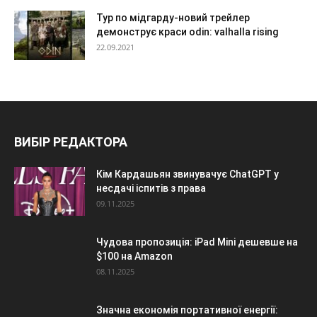
Тур по мідгарду-новий трейлер
демонструє краси odin: valhalla rising
22.09.2021
ВИБІР РЕДАКТОРА
Кім Кардашьян звинувачує ChatGPT у
несдачі іспитів з права
09.11.2025
Чудова пропозиція: iPad Mini дешевше на
$100 на Amazon
08.11.2025
Значна економія портативної енергії: