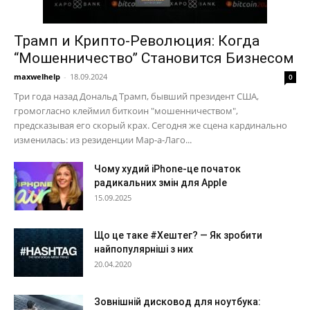
Трамп и Крипто-Революция: Когда
“Мошенничество” Становится Бизнесом
maxwelhelp
-
18.09.2024
0
Три года назад Дональд Трамп, бывший президент США,
громогласно клеймил биткоин "мошенничеством",
предсказывая его скорый крах. Сегодня же сцена кардинально
изменилась: из резиденции Мар-а-Лаго...
Чому худий iPhone-це початок
радикальних змін для Apple
15.09.2025
Що це таке #Хештег? — Як зробити
найпопулярніші з них
20.04.2020
Зовнішній дисковод для ноутбука: