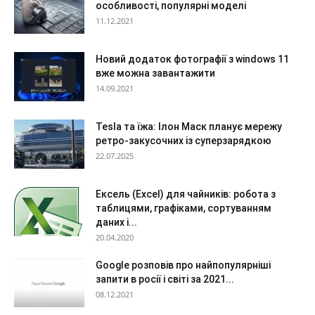
особливості, популярні моделі
11.12.2021
Новий додаток фотографії з windows 11
вже можна завантажити
14.09.2021
Tesla та їжа: Ілон Маск планує мережу
ретро-закусочних із суперзарядкою
22.07.2025
Ексель (Excel) для чайників: робота з
таблицями, графіками, сортуванням
даних і...
20.04.2020
Google розповів про найпопулярніші
запити в росії і світі за 2021...
08.12.2021