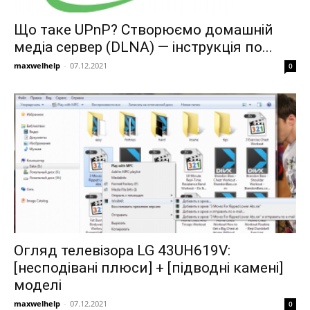
Що таке UPnP? Створюємо домашній
медіа сервер (DLNA) — інструкція по...
maxwelhelp
-
07.12.2021
0
Огляд телевізора LG 43UH619V:
[несподівані плюси] + [підводні камені]
моделі
maxwelhelp
-
07.12.2021
0