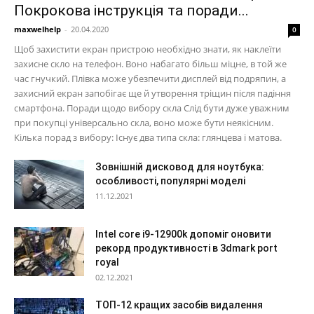
Покрокова інструкція та поради...
maxwelhelp
-
20.04.2020
0
Щоб захистити екран пристрою необхідно знати, як наклеїти
захисне скло на телефон. Воно набагато більш міцне, в той же
час гнучкий. Плівка може убезпечити дисплей від подряпин, а
захисний екран запобігає ще й утворення тріщин після падіння
смартфона. Поради щодо вибору скла Слід бути дуже уважним
при покупці універсально скла, воно може бути неякісним.
Кілька порад з вибору: Існує два типа скла: глянцева і матова.
Зовнішній дисковод для ноутбука:
особливості, популярні моделі
11.12.2021
Intel core i9-12900k допоміг оновити
рекорд продуктивності в 3dmark port
royal
02.12.2021
ТОП-12 кращих засобів видалення