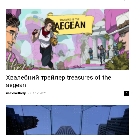
Хвалебний трейлер treasures of the
aegean
maxwelhelp
-
07.12.2021
0