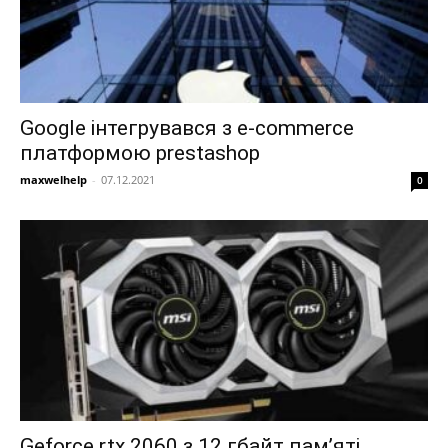
Google інтегрувався з e-commerce
платформою prestashop
maxwelhelp
-
07.12.2021
0
Geforce rtx 2060 з 12 гбайт пам’яті