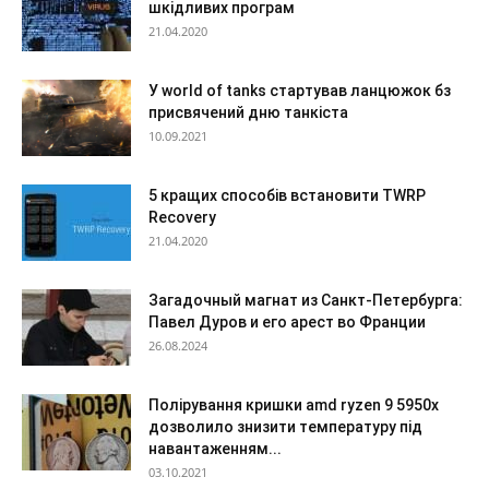
шкідливих програм
21.04.2020
У world of tanks стартував ланцюжок бз
присвячений дню танкіста
10.09.2021
5 кращих способів встановити TWRP
Recovery
21.04.2020
Загадочный магнат из Санкт-Петербурга:
Павел Дуров и его арест во Франции
26.08.2024
Полірування кришки amd ryzen 9 5950x
дозволило знизити температуру під
навантаженням...
03.10.2021