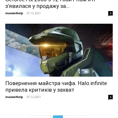
з’явилася у продажу за...
maxwelhelp
-
07.12.2021
0
Повернення майстра чифа. Halo infinite
привела критиків у захват
maxwelhelp
-
07.12.2021
0