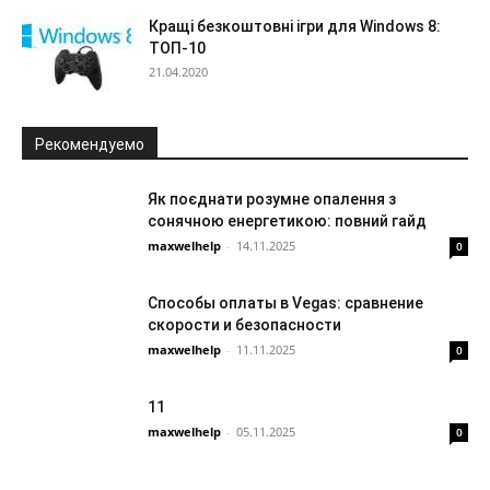
Кращі безкоштовні ігри для Windows 8:
ТОП-10
21.04.2020
Рекомендуемо
Як поєднати розумне опалення з
сонячною енергетикою: повний гайд
maxwelhelp
-
14.11.2025
0
Способы оплаты в Vegas: сравнение
скорости и безопасности
maxwelhelp
-
11.11.2025
0
11
maxwelhelp
-
05.11.2025
0