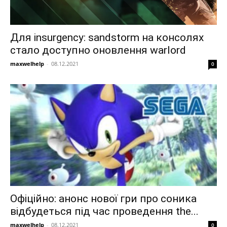
Для insurgency: sandstorm на консолях
стало доступно оновлення warlord
maxwelhelp
-
08.12.2021
0
Офіційно: анонс нової гри про соника
відбудеться під час проведення the...
maxwelhelp
-
08.12.2021
0