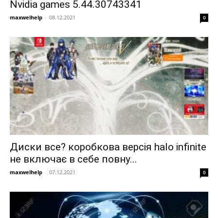
Nvidia games 5.44.30743341
maxwelhelp
-
08.12.2021
0
Диски все? коробкова версія halo infinite
не включає в себе повну...
maxwelhelp
-
07.12.2021
0