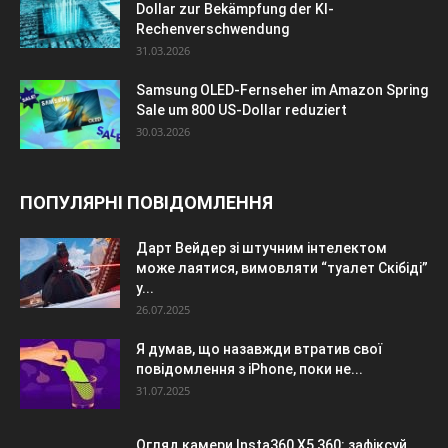
Dollar zur Bekämpfung der KI-
Rechenverschwendung
31.03.2026
Samsung OLED-Fernseher im Amazon Spring
Sale um 800 US-Dollar reduziert
30.03.2026
ПОПУЛЯРНІ ПОВІДОМЛЕННЯ
Дарт Вейдер зі штучним інтелектом
може лаятися, вимовляти “туалет Скібіді”
у...
26.07.2025
Я думав, що назавжди втратив свої
повідомлення з iPhone, поки не...
31.07.2025
Огляд камери Insta360 X5 360: зафіксуй