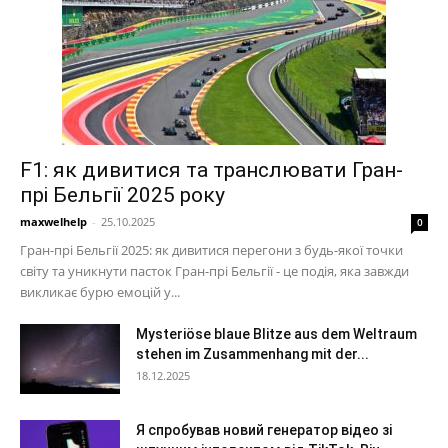
F1: як дивитися та транслювати Гран-
прі Бельгії 2025 року
maxwelhelp
-
25.10.2025
0
Гран-прі Бельгії 2025: як дивитися перегони з будь-якої точки
світу та уникнути пасток Гран-прі Бельгії - це подія, яка завжди
викликає бурю емоцій у...
Mysteriöse blaue Blitze aus dem Weltraum
stehen im Zusammenhang mit der...
18.12.2025
Я спробував новий генератор відео зі