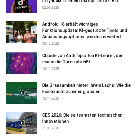
штучним інтелектом від TikTok. Він...
02.08.2025
Android 16 erhält wichtiges
Funktionsupdate: KI-gestützte Tools und
Anpassungsoptionen werden erweitert
03.12.2025
Claude von Anthropic: Ein KI-Lehrer, der
einem die Ohren abreißt
10.11.2025
Die Grausamkeit hinter Ihrem Lachs: Wie die
Fischzucht zu einer globalen...
15.11.2025
CES 2026: Die seltsamsten technischen
Innovationen
11.01.2026