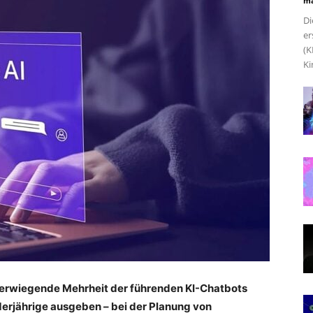
ma
Di
er
(K
Ki
berwiegende Mehrheit der führenden KI-Chatbots
nderjährige ausgeben – bei der Planung von