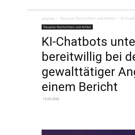
додому
Neueste Nachrichten und Artikel
KI-Chatb
Neueste Nachrichten und Artikel
KI-Chatbots unt
bereitwillig bei 
gewalttätiger Ang
einem Bericht
13.03.2026