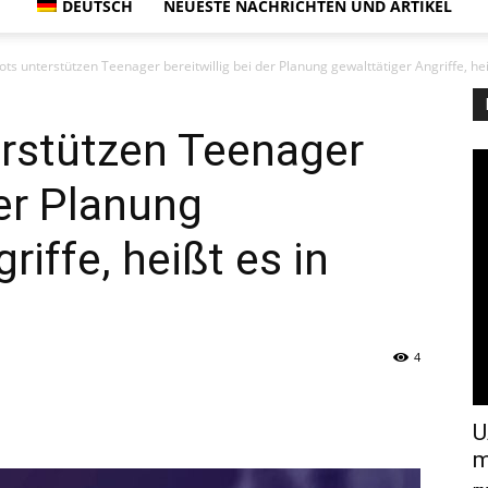
DEUTSCH
NEUESTE NACHRICHTEN UND ARTIKEL
ots unterstützen Teenager bereitwillig bei der Planung gewalttätiger Angriffe, heiß
erstützen Teenager
der Planung
riffe, heißt es in
4
U
m