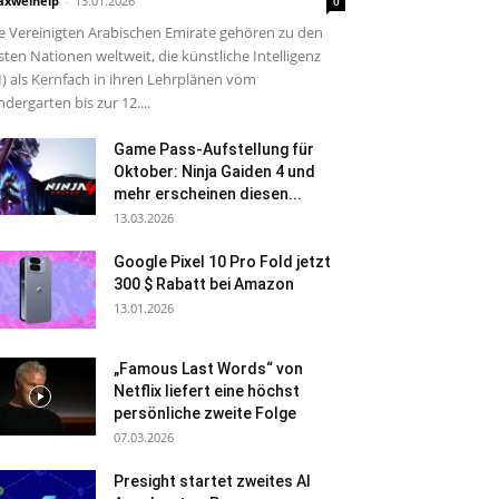
xwelhelp
-
13.01.2026
0
e Vereinigten Arabischen Emirate gehören zu den
sten Nationen weltweit, die künstliche Intelligenz
I) als Kernfach in ihren Lehrplänen vom
ndergarten bis zur 12....
Game Pass-Aufstellung für
Oktober: Ninja Gaiden 4 und
mehr erscheinen diesen...
13.03.2026
Google Pixel 10 Pro Fold jetzt
300 $ Rabatt bei Amazon
13.01.2026
„Famous Last Words“ von
Netflix liefert eine höchst
persönliche zweite Folge
07.03.2026
Presight startet zweites AI