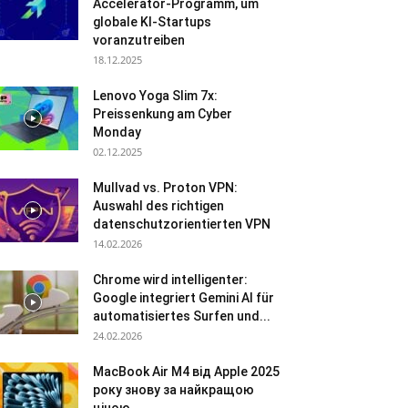
Accelerator-Programm, um
globale KI-Startups
voranzutreiben
18.12.2025
Lenovo Yoga Slim 7x:
Preissenkung am Cyber
Monday
02.12.2025
Mullvad vs. Proton VPN:
Auswahl des richtigen
datenschutzorientierten VPN
14.02.2026
Chrome wird intelligenter:
Google integriert Gemini AI für
automatisiertes Surfen und...
24.02.2026
MacBook Air M4 від Apple 2025
року знову за найкращою