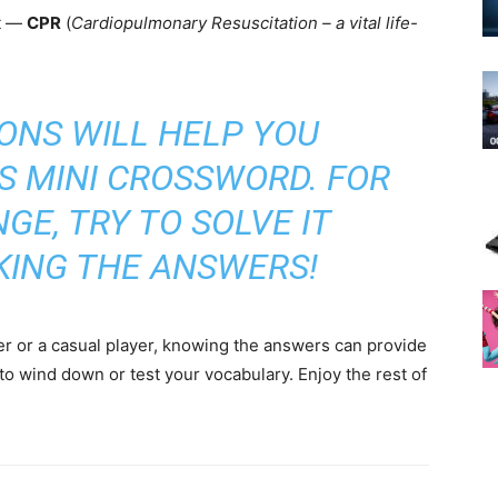
rt —
CPR
(
Cardiopulmonary Resuscitation – a vital life-
ONS WILL HELP YOU
S MINI CROSSWORD. FOR
GE, TRY TO SOLVE IT
KING THE ANSWERS!
r or a casual player, knowing the answers can provide
to wind down or test your vocabulary. Enjoy the rest of