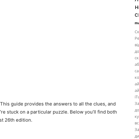
н
с
ma
Ск
Ре
ві
до
ск
аб
са
ко
ай
ай
iT
За
his guide provides the answers to all the clues, and
до
’re stuck on a particular puzzle. Below you’ll find both
ку
t 26th edition.
вс
За
ди