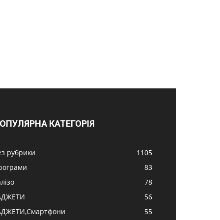
ОПУЛЯРНА КАТЕГОРІЯ
ез рубрики
1105
рограми
83
алізо
78
АДЖЕТИ
56
АДЖЕТИ,Смартфони
55