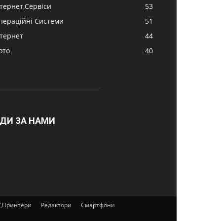
нтернет,Сервіси
53
пераційні Системи
51
нтернет
44
ото
40
ДИ ЗА НАМИ
ї,Принтери
Редактори
Смартфони