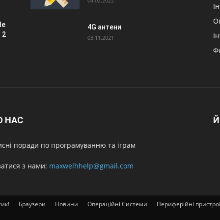
04.02.2022
І
О
le
4G антени
 2
І
03.11.2021
Ф
О НАС
Й
сні поради по програмуванню та іграм
затися з нами:
maxwelhhelp@gmail.com
тик!
Браузери
Новини
Операційні Системи
Периферійні пристро