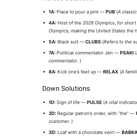
1A:
Place to pour a pint —
PUB
(
A classic
4A:
Host of the 2028 Olympics, for shor
Olympics, making the United States the h
5A:
Black suit —
CLUBS
(
Refers to the s
7A:
Political commentator Jen —
PSAKI
(
commentator.
)
8A:
Kick one’s feet up —
RELAX
(
A famil
Down Solutions
1D:
Sign of life —
PULSE
(
A vital indicato
2D:
Regular patron’s order, with “the” —
customer.
)
3D:
Loaf with a chocolate swirl —
BABK