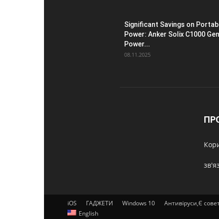
Significant Savings on Portab
Power: Anker Solix C1000 Gen
Power...
08.11.2025
ПР
Кори
зв'я
iOS
ГАДЖЕТИ
Windows 10
Антивіруси,Є сове
English