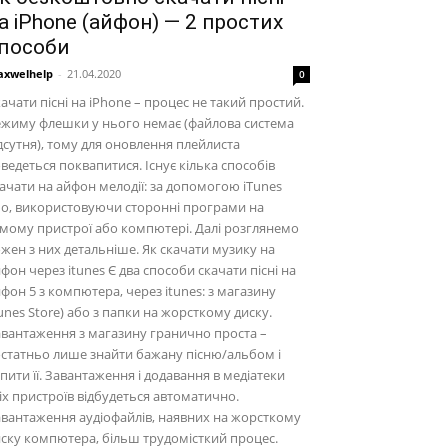
а iPhone (айфон) — 2 простих
пособи
xwelhelp
-
21.04.2020
0
ачати пісні на iPhone – процес не такий простий.
жиму флешки у нього немає (файлова система
дсутня), тому для оновлення плейлиста
ведеться поквапитися. Існує кілька способів
ачати на айфон мелодії: за допомогою iTunes
о, використовуючи сторонні програми на
мому пристрої або компютері. Далі розглянемо
жен з них детальніше. Як скачати музику на
фон через itunes Є два способи скачати пісні на
фон 5 з компютера, через itunes: з магазину
unes Store) або з папки на жорсткому диску.
вантаження з магазину гранично проста –
статньо лише знайти бажану пісню/альбом і
пити її. Завантаження і додавання в медіатеки
іх пристроїв відбудеться автоматично.
вантаження аудіофайлів, наявних на жорсткому
ску компютера, більш трудомісткий процес.