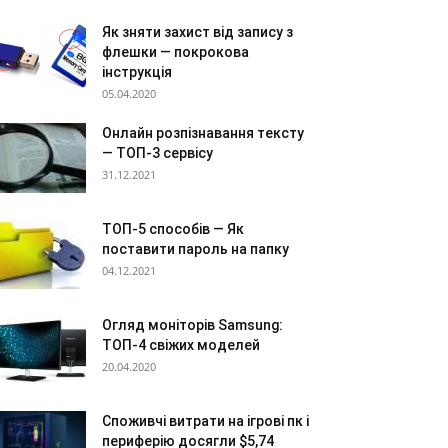
Як зняти захист від запису з
флешки — покрокова
інструкція
05.04.2020
Онлайн розпізнавання тексту
— ТОП-3 сервісу
31.12.2021
ТОП-5 способів — Як
поставити пароль на папку
04.12.2021
Огляд моніторів Samsung:
ТОП-4 свіжих моделей
20.04.2020
Споживчі витрати на ігрові пк і
периферію досягли $5,74