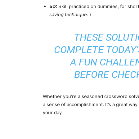
5D:
Skill practiced on dummies, for sho
saving technique.
)
THESE SOLUTI
COMPLETE TODAY’
A FUN CHALLEN
BEFORE CHEC
Whether you’re a seasoned crossword solve
a sense of accomplishment. It’s a great way 
your day