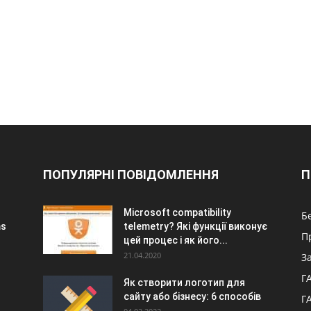
ПОПУЛЯРНІ ПОВІДОМЛЕННЯ
П
Microsoft compatibility
Б
ms
telemetry? Які функції виконує
П
цей процес і як його...
21.04.2020
З
Г
Як створити логотип для
сайту або бізнесу: 6 способів
Г