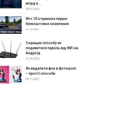
млрд в...
30.01.2022
Wrc 10 отримала перше
безкоштовне оновлення
21.10.2021
3 кращих способу як
подивитися пароль від WiFi на
Андроїд
21.04.2020
Як видалити фон в фотошопі
– прості способи
08.11.2021