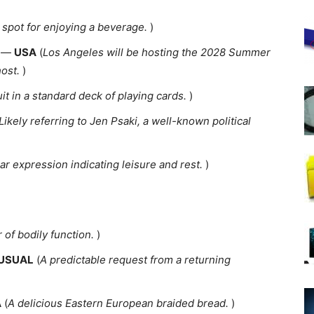
 spot for enjoying a beverage.
)
t —
USA
(
Los Angeles will be hosting the 2028 Summer
ost.
)
uit in a standard deck of playing cards.
)
Likely referring to Jen Psaki, a well-known political
iar expression indicating leisure and rest.
)
r of bodily function.
)
USUAL
(
A predictable request from a returning
A
(
A delicious Eastern European braided bread.
)