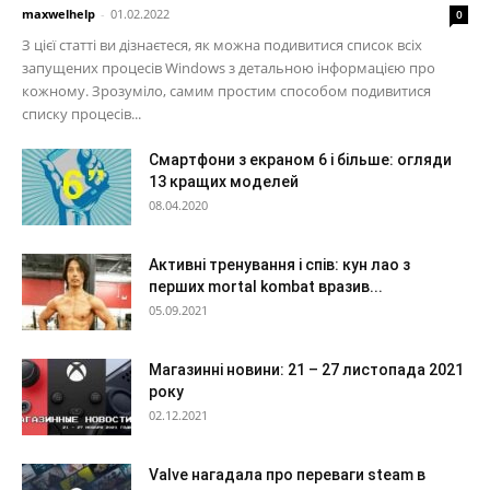
maxwelhelp
-
01.02.2022
0
З цієї статті ви дізнаєтеся, як можна подивитися список всіх
запущених процесів Windows з детальною інформацією про
кожному. Зрозуміло, самим простим способом подивитися
списку процесів...
Смартфони з екраном 6 і більше: огляди
13 кращих моделей
08.04.2020
Активні тренування і спів: кун лао з
перших mortal kombat вразив...
05.09.2021
Магазинні новини: 21 – 27 листопада 2021
року
02.12.2021
Valve нагадала про переваги steam в