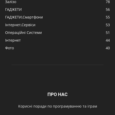
Залізо
78
ГАДЖЕТИ
56
ГАДЖЕТИ,Смартфони
55
Інтернет,Сервіси
53
Операційні Системи
51
Інтернет
44
Фото
40
ПРО НАС
Корисні поради по програмуванню та іграм