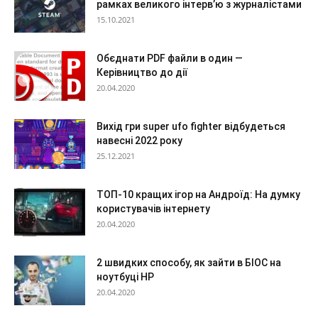
рамках великого інтерв’ю з журналістами
15.10.2021
Обєднати PDF файли в один —
Керівництво до дії
20.04.2020
Вихід гри super ufo fighter відбудеться
навесні 2022 року
25.12.2021
ТОП-10 кращих ігор на Андроїд: На думку
користувачів інтернету
20.04.2020
2 швидких способу, як зайти в БІОС на
ноутбуці HP
20.04.2020