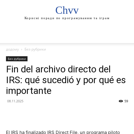
Chvv
Корисні поради по програмуванню та іграм
додому
Без рубрики
Без рубрики
Fin del archivo directo del
IRS: qué sucedió y por qué es
importante
08.11.2025
59
El IRS ha finalizado IRS Direct File, un programa piloto