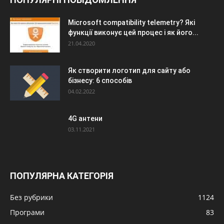
Microsoft compatibility telemetry? Які
функції виконує цей процес і як його...
21.04.2020
Як створити логотип для сайту або
бізнесу: 6 способів
04.02.2022
4G антени
03.11.2021
ПОПУЛЯРНА КАТЕГОРІЯ
Без рубрики
1124
Програми
83