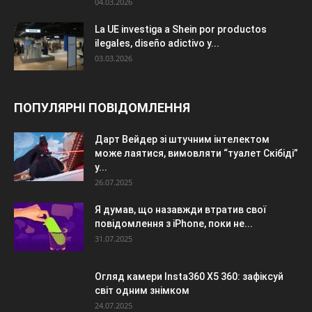
04.03.2026
La UE investiga a Shein por productos
ilegales, diseño adictivo y...
03.03.2026
ПОПУЛЯРНІ ПОВІДОМЛЕННЯ
Дарт Вейдер зі штучним інтелектом
може лаятися, вимовляти “туалет Скібіді”
у...
26.07.2025
Я думав, що назавжди втратив свої
повідомлення з iPhone, поки не...
31.07.2025
Огляд камери Insta360 X5 360: зафіксуй
світ одним знімком
24.07.2025