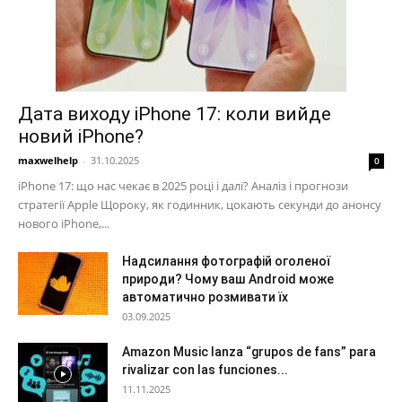
Дата виходу iPhone 17: коли вийде
новий iPhone?
maxwelhelp
-
31.10.2025
0
iPhone 17: що нас чекає в 2025 році і далі? Аналіз і прогнози
стратегії Apple Щороку, як годинник, цокають секунди до анонсу
нового iPhone,...
Надсилання фотографій оголеної
природи? Чому ваш Android може
автоматично розмивати їх
03.09.2025
Amazon Music lanza “grupos de fans” para
rivalizar con las funciones...
11.11.2025