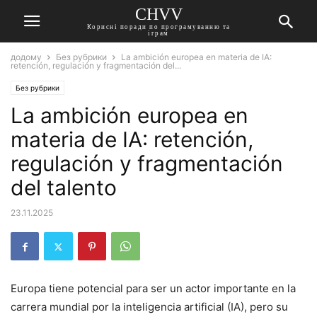
CHVV
Корисні поради по програмуванню та
іграм
додому
Без рубрики
La ambición europea en materia de IA:
retención, regulación y fragmentación del...
Без рубрики
La ambición europea en
materia de IA: retención,
regulación y fragmentación
del talento
23.11.2025
Europa tiene potencial para ser un actor importante en la
carrera mundial por la inteligencia artificial (IA), pero su