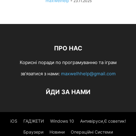
maxwelhelp
-
23.11.2025
ПРО НАС
Корисні поради по програмуванню та іграм
зв'язатися з нами:
maxwelhhelp@gmail.com
ЙДИ ЗА НАМИ
iOS
ГАДЖЕТИ
Windows 10
Антивіруси,Є советик!
Браузери
Новини
Операційні Системи