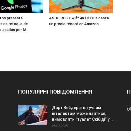
tos presenta
ASUS ROG Swift 4K OLED alcanza
s de retoque de
un precio récord en Amazon
pulsadas por IA
ПОПУЛЯРНІ ПОВІДОМЛЕННЯ
П
Дарт Вейдер зі штучним
Úl
інтелектом може лаятися,
вимовляти “туалет Скібіді” у...
26.07.2025