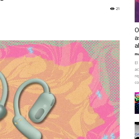
21
O
a
a
ma
El
ac
re
co