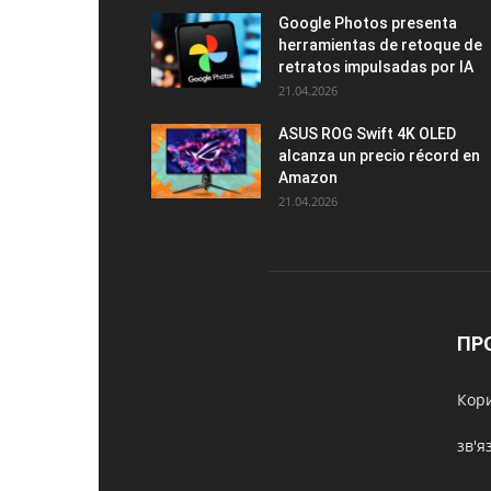
Google Photos presenta
herramientas de retoque de
retratos impulsadas por IA
21.04.2026
ASUS ROG Swift 4K OLED
alcanza un precio récord en
Amazon
21.04.2026
ПР
Кори
зв'я