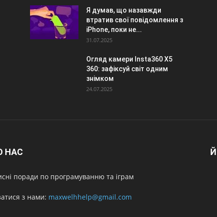
Я думав, що назавжди
втратив свої повідомлення з
iPhone, поки не...
31.07.2025
Огляд камери Insta360 X5
360: зафіксуй світ одним
знімком
24.07.2025
О НАС
Й
сні поради по програмуванню та іграм
затися з нами:
maxwelhhelp@gmail.com