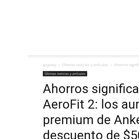
додому
Últimas noticias y artículos
Ahorros signif
Últimas noticias y artículos
Ahorros signific
AeroFit 2: los au
premium de Anke
descuento de $5