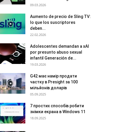
09.03.2026
Aumento de precio de Sling TV:
lo que los suscriptores
deben...
22.02.2026
Adolescentes demandan a xAI
por presunto abuso sexual
infantil Generación de...
19.03.2026
G42 має намір продати
частку в Presight за 100
мільйонів доларів
05.09.2025
7 простих способів робити
знімки екрана в Windows 11
18.09.2025