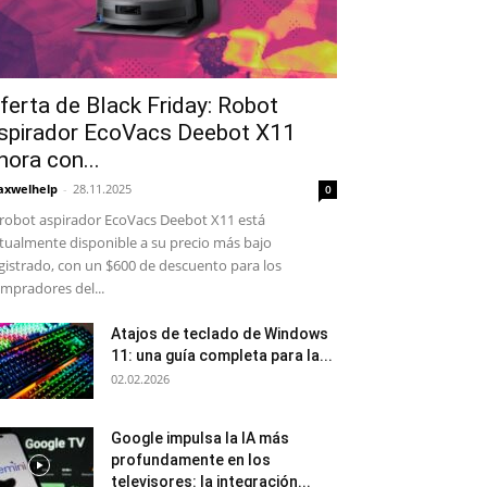
ferta de Black Friday: Robot
spirador EcoVacs Deebot X11
hora con...
xwelhelp
-
28.11.2025
0
 robot aspirador EcoVacs Deebot X11 está
tualmente disponible a su precio más bajo
gistrado, con un $600 de descuento para los
mpradores del...
Atajos de teclado de Windows
11: una guía completa para la...
02.02.2026
Google impulsa la IA más
profundamente en los
televisores: la integración...