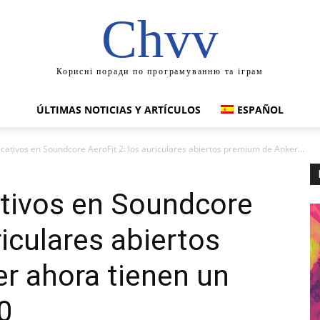
Chvv
Корисні поради по програмуванню та іграм
ÚLTIMAS NOTICIAS Y ARTÍCULOS
ESPAÑOL
icativos en Soundcore AeroFit 2: los auriculares abiertos premium de Anker...
ativos en Soundcore
riculares abiertos
r ahora tienen un
0