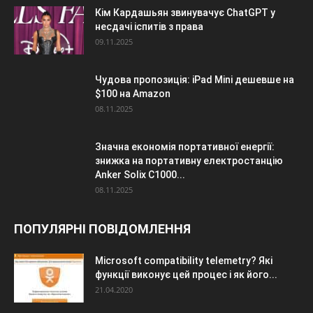
Кім Кардашьян звинувачує ChatGPT у
несдачі іспитів з права
09.11.2025
Чудова пропозиція: iPad Mini дешевше на
$100 на Amazon
08.11.2025
Значна економія портативної енергії:
знижка на портативну електростанцію
Anker Solix C1000...
08.11.2025
ПОПУЛЯРНІ ПОВІДОМЛЕННЯ
Microsoft compatibility telemetry? Які
функції виконує цей процес і як його...
21.04.2020