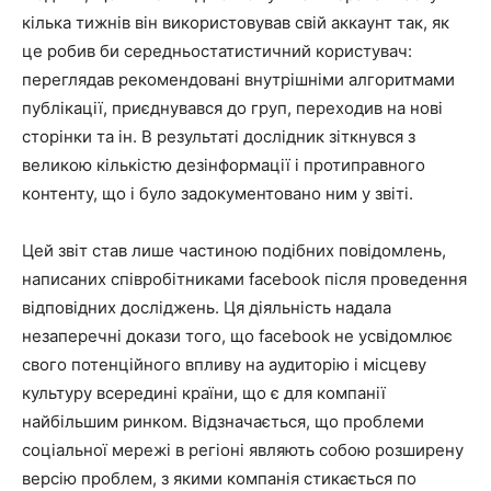
кілька тижнів він використовував свій аккаунт так, як
це робив би середньостатистичний користувач:
переглядав рекомендовані внутрішніми алгоритмами
публікації, приєднувався до груп, переходив на нові
сторінки та ін. В результаті дослідник зіткнувся з
великою кількістю дезінформації і протиправного
контенту, що і було задокументовано ним у звіті.
Цей звіт став лише частиною подібних повідомлень,
написаних співробітниками facebook після проведення
відповідних досліджень. Ця діяльність надала
незаперечні докази того, що facebook не усвідомлює
свого потенційного впливу на аудиторію і місцеву
культуру всередині країни, що є для компанії
найбільшим ринком. Відзначається, що проблеми
соціальної мережі в регіоні являють собою розширену
версію проблем, з якими компанія стикається по