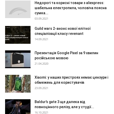
Недорогі та корисні товари з aliexpress:
шабельна електропила, чоловіча поясна
сумка...
03.09.2021
Guild wars 2-анонс нової елітної
спеціалізації класу revenant
14.09.2021
Презентація Google Pixel за 9 хвилин
російською мовою
21.04.2020
Xiaomi: у наших пристроях немає цензури і
обмежень для користувачів
23.09.2021
Baldur’s gate 3 ще далека від
повноцінного релізу, але у студії...
16.10.2021