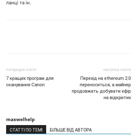
ланці та ін.
попередня стаття
наступна стаття
7 кращих програм для
Перехід на ethereum 2.0
сканування Canon
переноситься, а майнер
продовжать добувати ефір
на відкритих
maxwelhelp
СТАТТІ ПО ТЕМІ
БІЛЬШЕ ВІД АВТОРА