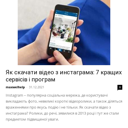
Як скачати відео з инстаграма: 7 кращих
сервісів і програм
maxwelhelp
-
31.12.2021
0
Instagram – популярна соціальна мережа, де користувачі
викладають фото, невеликі короткі відеоролики, а також діляться
враженнями про якусь подію і не тільки. Як скачати відео з
инстаграма? Ролики, до речі, зявилися в 2013 році і тут же стали
предметом підвищеної уваги.