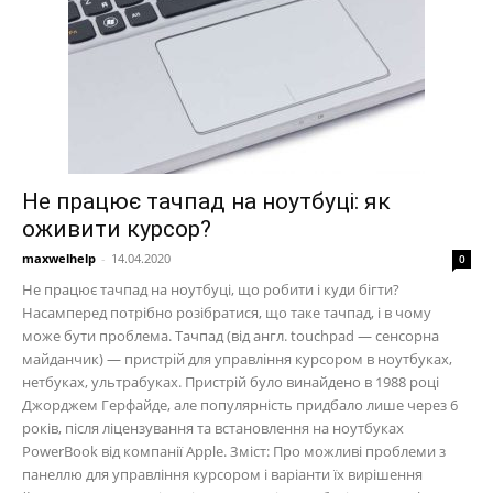
Не працює тачпад на ноутбуці: як
оживити курсор?
maxwelhelp
-
14.04.2020
0
Не працює тачпад на ноутбуці, що робити і куди бігти?
Насамперед потрібно розібратися, що таке тачпад, і в чому
може бути проблема. Тачпад (від англ. touchpad — сенсорна
майданчик) — пристрій для управління курсором в ноутбуках,
нетбуках, ультрабуках. Пристрій було винайдено в 1988 році
Джорджем Герфайде, але популярність придбало лише через 6
років, після ліцензування та встановлення на ноутбуках
PowerBook від компанії Apple. Зміст: Про можливі проблеми з
панеллю для управління курсором і варіанти їх вирішення