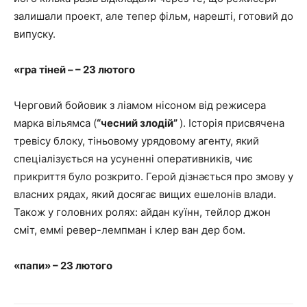
залишали проект, але тепер фільм, нарешті, готовий до
випуску.
«гра тіней – – 23 лютого
Черговий бойовик з ліамом нісоном від режисера
марка вільямса (
“чесний злодій”
). Історія присвячена
тревісу блоку, тіньовому урядовому агенту, який
спеціалізується на усуненні оперативників, чиє
прикриття було розкрито. Герой дізнається про змову у
власних рядах, який досягає вищих ешелонів влади.
Також у головних ролях: айдан куїнн, тейлор джон
сміт, еммі ревер-лемпман і клер ван дер бом.
«папи» – 23 лютого