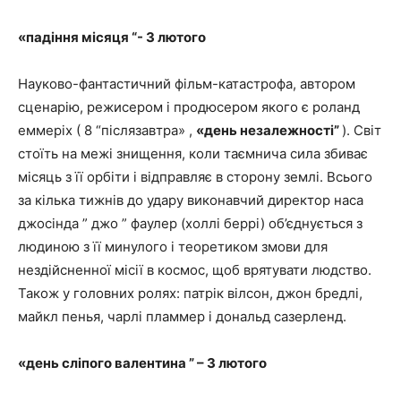
«падіння місяця “- 3 лютого
Науково-фантастичний фільм-катастрофа, автором
сценарію, режисером і продюсером якого є роланд
еммеріх ( 8 “післязавтра» ,
«день незалежності”
). Світ
стоїть на межі знищення, коли таємнича сила збиває
місяць з її орбіти і відправляє в сторону землі. Всього
за кілька тижнів до удару виконавчий директор наса
джосінда ” джо ” фаулер (холлі беррі) об’єднується з
людиною з її минулого і теоретиком змови для
нездійсненної місії в космос, щоб врятувати людство.
Також у головних ролях: патрік вілсон, джон бредлі,
майкл пенья, чарлі пламмер і дональд сазерленд.
«день сліпого валентина ” – 3 лютого