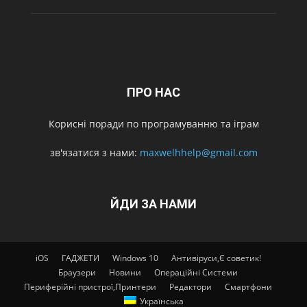
ПРО НАС
Корисні поради по програмуванню та іграм
зв'язатися з нами:
maxwelhhelp@gmail.com
ЙДИ ЗА НАМИ
iOS
ГАДЖЕТИ
Windows 10
Антивіруси,Є советик!
Браузери
Новини
Операційні Системи
Периферійні пристрої,Принтери
Редактори
Смартфони
Українська