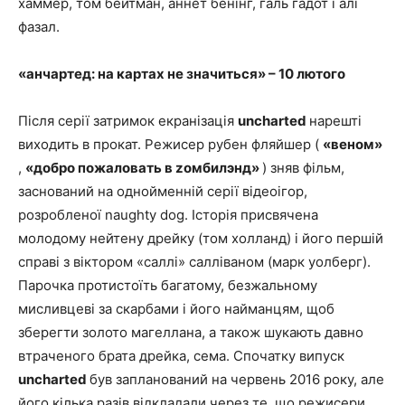
хаммер, том бейтман, аннет бенінг, галь гадот і алі
фазал.
«анчартед: на картах не значиться» – 10 лютого
Після серії затримок екранізація
uncharted
нарешті
виходить в прокат. Режисер рубен фляйшер (
«веном»
,
«добро пожаловать в zомбилэнд»
) зняв фільм,
заснований на однойменній серії відеоігор,
розробленої naughty dog. Історія присвячена
молодому нейтену дрейку (том холланд) і його першій
справі з віктором «саллі» салліваном (марк уолберг).
Парочка протистоїть багатому, безжальному
мисливцеві за скарбами і його найманцям, щоб
зберегти золото магеллана, а також шукають давно
втраченого брата дрейка, сема. Спочатку випуск
uncharted
був запланований на червень 2016 року, але
його кілька разів відкладали через те, що режисери