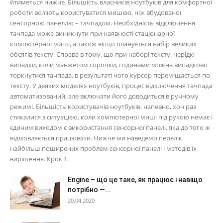
йтиметься нижче. Більшість власників ноутбуків для комфортної
роботи воліють користуватися мишею, ніж вбудованої
сенсорною панеллю – тачпадом. Необхідність відключення
тачпада може виникнути при наявності стаціонарної
компютерної миші, а також якщо планується набір великих
обсягів тексту. Справа в тому, що при наборі тексту, нерідкі
випадки, коли манжетом сорочки, годинами можна випадково
торкнутися тачпада, в результаті чого курсор переміщається по
тексту. У деяких моделях ноутбуків, процес відключення тачпада
автоматизований, але включати його доводиться в ручному
режимі. Більшість користувачів ноутбуків, напевно, хоч раз
стикалися з ситуацією, коли компютерної миші під рукою немає і
єдиним виходом є використання сенсорної панелі, яка до того ж
відмовляється працювати. Нижче ми наведемо перелік
найбільш поширених проблем сенсорної панелі і методів їх
вирішення. Крок 1.
Engine – що це таке, як працює і навіщо
потрібно —...
20.04.2020