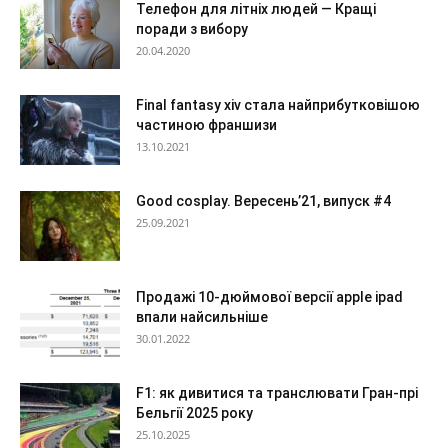
Телефон для літніх людей — Кращі
поради з вибору
20.04.2020
Final fantasy xiv стала найприбутковішою
частиною франшизи
13.10.2021
Good cosplay. Вересень’21, випуск #4
25.09.2021
Продажі 10-дюймової версії apple ipad
впали найсильніше
30.01.2022
F1: як дивитися та транслювати Гран-прі
Бельгії 2025 року
25.10.2025