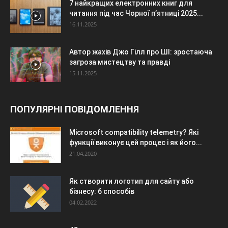
7 найкращих електронних книг для
читання під час Чорної п’ятниці 2025...
16.11.2025
Автор жахів Джо Гілл про ШІ: зростаюча
загроза мистецтву та правді
15.11.2025
ПОПУЛЯРНІ ПОВІДОМЛЕННЯ
Microsoft compatibility telemetry? Які
функції виконує цей процес і як його...
21.04.2020
Як створити логотип для сайту або
бізнесу: 6 способів
04.02.2022