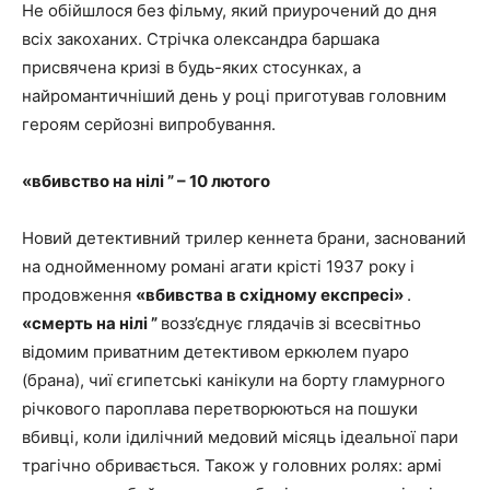
Не обійшлося без фільму, який приурочений до дня
всіх закоханих. Стрічка олександра баршака
присвячена кризі в будь-яких стосунках, а
найромантичніший день у році приготував головним
героям серйозні випробування.
«вбивство на нілі ” – 10 лютого
Новий детективний трилер кеннета брани, заснований
на однойменному романі агати крісті 1937 року і
продовження
«вбивства в східному експресі»
.
«смерть на нілі ”
возз’єднує глядачів зі всесвітньо
відомим приватним детективом еркюлем пуаро
(брана), чиї єгипетські канікули на борту гламурного
річкового пароплава перетворюються на пошуки
вбивці, коли ідилічний медовий місяць ідеальної пари
трагічно обривається. Також у головних ролях: армі