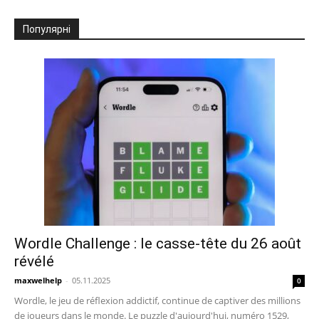
Популярні
Wordle Challenge : le casse-tête du 26 août
révélé
maxwelhelp
-
05.11.2025
0
Wordle, le jeu de réflexion addictif, continue de captiver des millions
de joueurs dans le monde. Le puzzle d'aujourd'hui, numéro 1529,