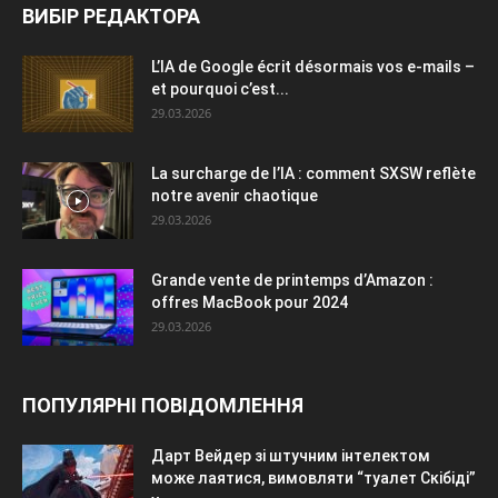
ВИБІР РЕДАКТОРА
L’IA de Google écrit désormais vos e-mails –
et pourquoi c’est...
29.03.2026
La surcharge de l’IA : comment SXSW reflète
notre avenir chaotique
29.03.2026
Grande vente de printemps d’Amazon :
offres MacBook pour 2024
29.03.2026
ПОПУЛЯРНІ ПОВІДОМЛЕННЯ
Дарт Вейдер зі штучним інтелектом
може лаятися, вимовляти “туалет Скібіді”