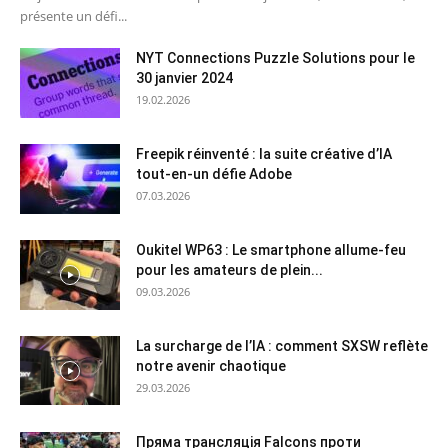
présente un défi...
NYT Connections Puzzle Solutions pour le
30 janvier 2024
19.02.2026
Freepik réinventé : la suite créative d’IA
tout-en-un défie Adobe
07.03.2026
Oukitel WP63 : Le smartphone allume-feu
pour les amateurs de plein...
09.03.2026
La surcharge de l’IA : comment SXSW reflète
notre avenir chaotique
29.03.2026
Пряма трансляція Falcons проти