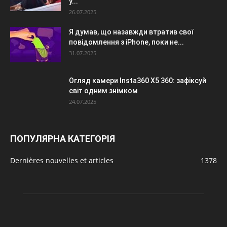
у...
26.07.2025
Я думав, що назавжди втратив свої
повідомлення з iPhone, поки не...
31.07.2025
Огляд камери Insta360 X5 360: зафіксуй
світ одним знімком
24.07.2025
ПОПУЛЯРНА КАТЕГОРІЯ
Dernières nouvelles et articles
1378