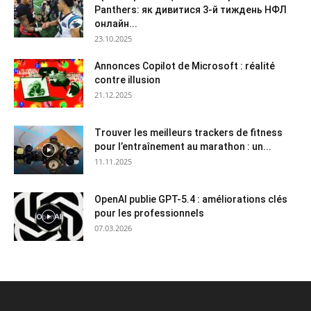
Panthers: як дивитися 3-й тиждень НФЛ
онлайн...
23.10.2025
Annonces Copilot de Microsoft : réalité
contre illusion
21.12.2025
Trouver les meilleurs trackers de fitness
pour l’entraînement au marathon : un...
11.11.2025
OpenAI publie GPT-5.4 : améliorations clés
pour les professionnels
07.03.2026