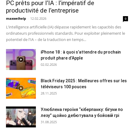
PC prêts pour l’IA : l’impératif de
productivité de l’entreprise
maxwelhelp
-
12.02.2026
0
L’intelligence artificielle (IA) dépasse rapidement les capacités des
ordinateurs professionnels standards. Pour exploiter pleinement le
potentiel de l'IA – de la traduction en temps...
iPhone 18 : à quoi s’attendre du prochain
produit phare d’Apple
02.02.2026
Black Friday 2025 : Meilleures offres sur les
téléviseurs 100 pouces
28.11.2025
Улюблена героїня “кіберпанку: бігуни по
лезу” щойно дебютувала у бойовій грі
31.08.2025