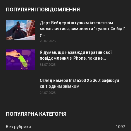
ПОПУЛЯРНІ ПОВІДОМЛЕННЯ
Дарт Вейдер зі штучним інтелектом
може лаятися, вимовляти “туалет Скібіді”
у...
26.07.2025
Я думав, що назавжди втратив свої
повідомлення з iPhone, поки не...
31.07.2025
Огляд камери Insta360 X5 360: зафіксуй
світ одним знімком
24.07.2025
ПОПУЛЯРНА КАТЕГОРІЯ
Без рубрики
1097