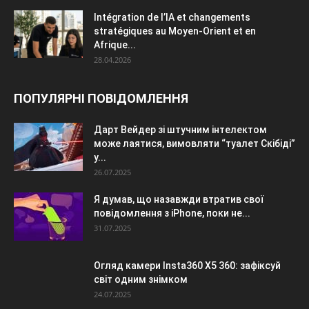
Intégration de l’IA et changements
stratégiques au Moyen-Orient et en
Afrique...
28.04.2026
ПОПУЛЯРНІ ПОВІДОМЛЕННЯ
Дарт Вейдер зі штучним інтелектом
може лаятися, вимовляти “туалет Скібіді”
у...
26.07.2025
Я думав, що назавжди втратив свої
повідомлення з iPhone, поки не...
31.07.2025
Огляд камери Insta360 X5 360: зафіксуй
світ одним знімком
24.07.2025