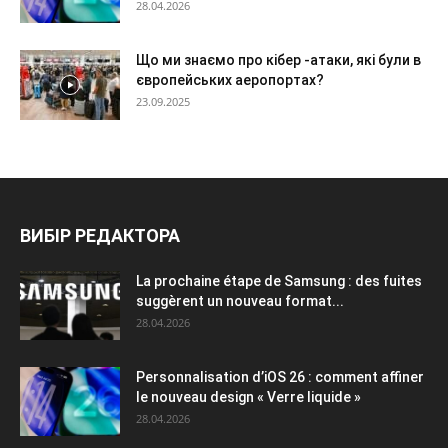
28.04.2026
Що ми знаємо про кібер -атаки, які були в
європейських аеропортах?
23.09.2025
ВИБІР РЕДАКТОРА
La prochaine étape de Samsung : des fuites
suggèrent un nouveau format...
28.04.2026
Personnalisation d’iOS 26 : comment affiner
le nouveau design « Verre liquide »
28.04.2026