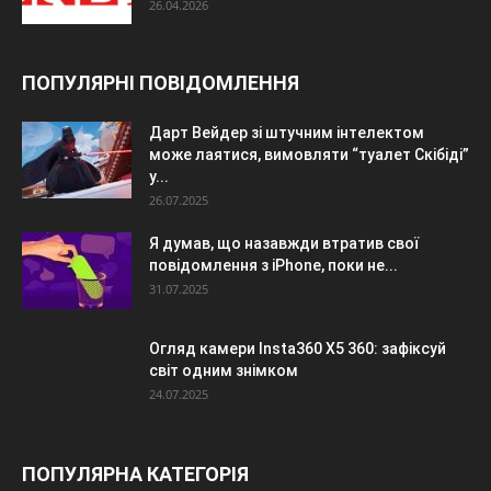
26.04.2026
ПОПУЛЯРНІ ПОВІДОМЛЕННЯ
Дарт Вейдер зі штучним інтелектом
може лаятися, вимовляти “туалет Скібіді”
у...
26.07.2025
Я думав, що назавжди втратив свої
повідомлення з iPhone, поки не...
31.07.2025
Огляд камери Insta360 X5 360: зафіксуй
світ одним знімком
24.07.2025
ПОПУЛЯРНА КАТЕГОРІЯ