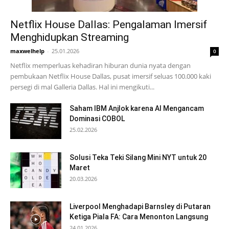
Netflix House Dallas: Pengalaman Imersif
Menghidupkan Streaming
maxwelhelp
-
25.01.2026
0
Netflix memperluas kehadiran hiburan dunia nyata dengan
pembukaan Netflix House Dallas, pusat imersif seluas 100.000 kaki
persegi di mal Galleria Dallas. Hal ini mengikuti...
Saham IBM Anjlok karena AI Mengancam
Dominasi COBOL
25.02.2026
Solusi Teka Teki Silang Mini NYT untuk 20
Maret
20.03.2026
Liverpool Menghadapi Barnsley di Putaran
Ketiga Piala FA: Cara Menonton Langsung
24.01.2026