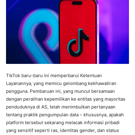
TikTok baru-baru ini memperbarui Ketentuan
Layanannya, yang memicu gelombang kekhawatiran
pengguna. Pembaruan ini, yang muncul bersamaan
dengan peralihan kepemilikan ke entitas yang mayoritas
penduduknya di AS, telah menimbulkan pertanyaan
tentang praktik pengumpulan data – khususnya, apakah
platform tersebut sekarang melacak informasi pribadi
yang sensitif seperti ras, identitas gender, dan status