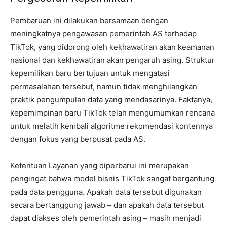
Pembaruan ini dilakukan bersamaan dengan
meningkatnya pengawasan pemerintah AS terhadap
TikTok, yang didorong oleh kekhawatiran akan keamanan
nasional dan kekhawatiran akan pengaruh asing. Struktur
kepemilikan baru bertujuan untuk mengatasi
permasalahan tersebut, namun tidak menghilangkan
praktik pengumpulan data yang mendasarinya. Faktanya,
kepemimpinan baru TikTok telah mengumumkan rencana
untuk melatih kembali algoritme rekomendasi kontennya
dengan fokus yang berpusat pada AS.
Ketentuan Layanan yang diperbarui ini merupakan
pengingat bahwa model bisnis TikTok sangat bergantung
pada data pengguna. Apakah data tersebut digunakan
secara bertanggung jawab – dan apakah data tersebut
dapat diakses oleh pemerintah asing – masih menjadi