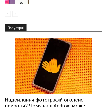
Популярні
Надсилання фотографій оголеної
природи? Чому ваш Android може