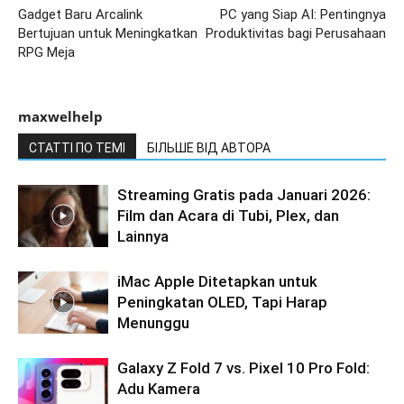
Gadget Baru Arcalink
PC yang Siap AI: Pentingnya
Bertujuan untuk Meningkatkan
Produktivitas bagi Perusahaan
RPG Meja
maxwelhelp
СТАТТІ ПО ТЕМІ
БІЛЬШЕ ВІД АВТОРА
Streaming Gratis pada Januari 2026:
Film dan Acara di Tubi, Plex, dan
Lainnya
iMac Apple Ditetapkan untuk
Peningkatan OLED, Tapi Harap
Menunggu
Galaxy Z Fold 7 vs. Pixel 10 Pro Fold:
Adu Kamera