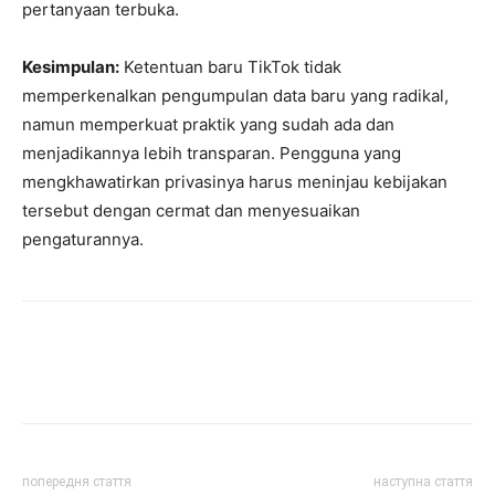
pertanyaan terbuka.
Kesimpulan:
Ketentuan baru TikTok tidak
memperkenalkan pengumpulan data baru yang radikal,
namun memperkuat praktik yang sudah ada dan
menjadikannya lebih transparan. Pengguna yang
mengkhawatirkan privasinya harus meninjau kebijakan
tersebut dengan cermat dan menyesuaikan
pengaturannya.
попередня стаття
наступна стаття