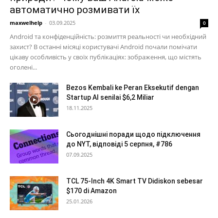
автоматично розмивати їх
maxwelhelp
-
03.09.2025
0
Android та конфіденційність: розмиття реальності чи необхідний
захист? В останні місяці користувачі Android почали помічати
цікаву особливість у своїх публікаціях: зображення, що містять
оголені...
Bezos Kembali ke Peran Eksekutif dengan
Startup AI senilai $6,2 Miliar
18.11.2025
Сьогоднішні поради щодо підключення
до NYT, відповіді 5 серпня, #786
07.09.2025
TCL 75-Inch 4K Smart TV Didiskon sebesar
$170 di Amazon
25.01.2026