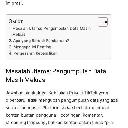
imigrasi.
Зміст
Masalah Utama: Pengumpulan Data Masih
Meluas
Apa yang Baru di Pembaruan?
Mengapa Ini Penting
Pergeseran Kepemilikan
Masalah Utama: Pengumpulan Data
Masih Meluas
Jawaban singkatnya: Kebijakan Privasi TikTok yang
diperbarui tidak mengubah pengumpulan data yang ada
secara mendasar. Platform
sudah
berhak memindai
konten buatan pengguna – postingan, komentar,
streaming langsung, bahkan konten dalam tahap “pra-