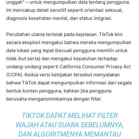
unggah” – untuk mengumpulkan data tentang pengguna.
Ini mencakup detail sensitif seperti orientasi seksual,
diagnosis kesehatan mental, dan status imigrasi.
Perubahan utama terletak pada kejelasan. TikTok kini
secara eksplisit mengakui bahwa mereka mengumpulkan
data lokasi yang
tepat
(kecuali pengguna memilih untuk
tidak ikut serta) dan mengakui kepatuhan terhadap
undang-undang seperti California Consumer Privacy Act
(CCPA). Kedua versi kebijakan tersebut menyatakan
bahwa TikTok dapat mengumpulkan informasi dari segala
bentuk konten pengguna, bahkan jika pengguna
berusaha menganonimkannya dengan filter.
TIKTOK DAPAT MELIHAT FILTER
WAJAH ATAU SUARA SEBELUMNYA,
DAN ALGORITMENYA MEMANTAU