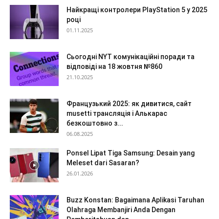
Найкращі контролери PlayStation 5 у 2025
році
01.11.2025
Сьогодні NYT комунікаційні поради та
відповіді на 18 жовтня №860
21.10.2025
Французький 2025: як дивитися, сайт
musetti трансляція і Алькарас
безкоштовно з...
06.08.2025
Ponsel Lipat Tiga Samsung: Desain yang
Meleset dari Sasaran?
26.01.2026
Buzz Konstan: Bagaimana Aplikasi Taruhan
Olahraga Membanjiri Anda Dengan