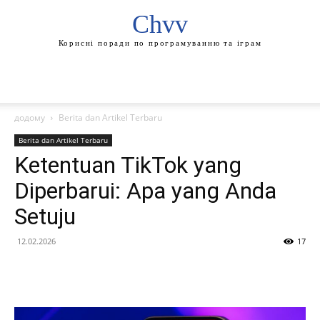
Chvv
Корисні поради по програмуванню та іграм
додому
Berita dan Artikel Terbaru
Berita dan Artikel Terbaru
Ketentuan TikTok yang
Diperbarui: Apa yang Anda
Setuju
12.02.2026
17