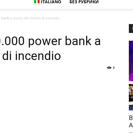
ITALIANO
БЕЗ РУБРИКИ
bank a causa del rischio di incendio
0.000 power bank a
 di incendio
8
B
A