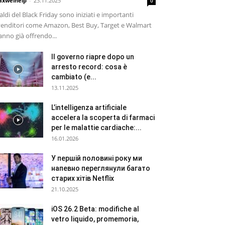
xwelhelp
-
23.11.2025
0
saldi del Black Friday sono iniziati e importanti
venditori come Amazon, Best Buy, Target e Walmart
anno già offrendo...
Il governo riapre dopo un
arresto record: cosa è
cambiato (e...
13.11.2025
L’intelligenza artificiale
accelera la scoperta di farmaci
per le malattie cardiache:...
16.01.2026
У першій половині року ми
напевно переглянули багато
старих хітів Netflix
21.10.2025
iOS 26.2 Beta: modifiche al
vetro liquido, promemoria,