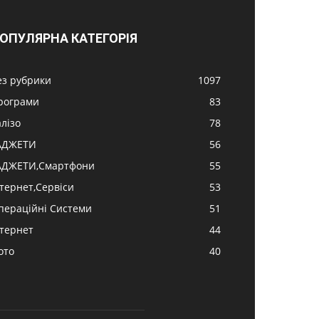
ОПУЛЯРНА КАТЕГОРІЯ
ез рубрики
1097
рограми
83
алізо
78
АДЖЕТИ
56
АДЖЕТИ,Смартфони
55
нтернет,Сервіси
53
пераційні Системи
51
нтернет
44
ото
40