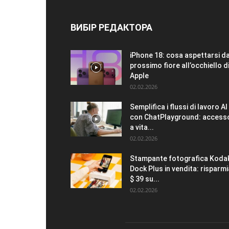
ВИБІР РЕДАКТОРА
iPhone 18: cosa aspettarsi da
prossimo fiore all’occhiello d
Apple
02.02.2026
Semplifica i flussi di lavoro AI
con ChatPlayground: access
a vita...
02.02.2026
Stampante fotografica Koda
Dock Plus in vendita: risparmi
$ 39 su...
02.02.2026