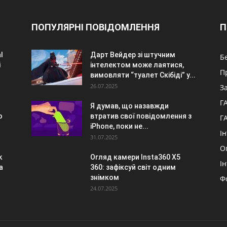
ПОПУЛЯРНІ ПОВІДОМЛЕННЯ
П
l
Дарт Вейдер зі штучним
Б
i
інтелектом може лаятися,
П
вимовляти “туалет Скібіді” у...
26.07.2025
З
Г
Я думав, що назавжди
o
втратив свої повідомлення з
Г
iPhone, поки не...
І
31.07.2025
О
k
Огляд камери Insta360 X5
І
a
360: зафіксуй світ одним
знімком
Ф
24.07.2025