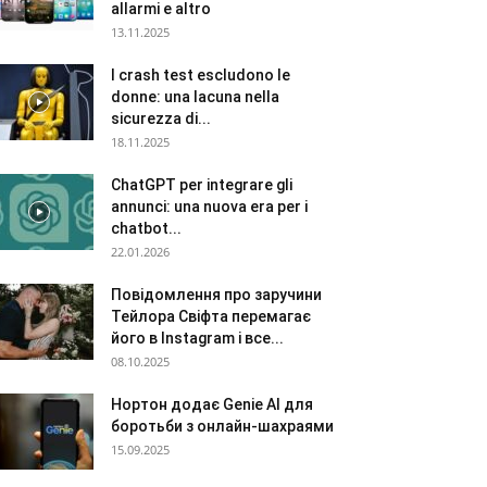
allarmi e altro
13.11.2025
I crash test escludono le
donne: una lacuna nella
sicurezza di...
18.11.2025
ChatGPT per integrare gli
annunci: una nuova era per i
chatbot...
22.01.2026
Повідомлення про заручини
Тейлора Свіфта перемагає
його в Instagram і все...
08.10.2025
Нортон додає Genie AI для
боротьби з онлайн-шахраями
15.09.2025