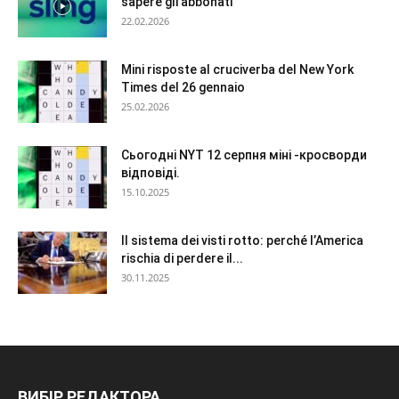
sapere gli abbonati
22.02.2026
Mini risposte al cruciverba del New York
Times del 26 gennaio
25.02.2026
Сьогодні NYT 12 серпня міні -кросворди
відповіді.
15.10.2025
Il sistema dei visti rotto: perché l’America
rischia di perdere il...
30.11.2025
ВИБІР РЕДАКТОРА