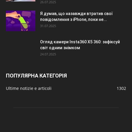
26.07.2025
Я думав, що назавжди втратив свої
повідомлення з iPhone, поки не...
31.07.2025
Огляд камери Insta360 X5 360: зафіксуй
світ одним знімком
24.07.2025
ПОПУЛЯРНА КАТЕГОРІЯ
Ultime notizie e articoli
1302