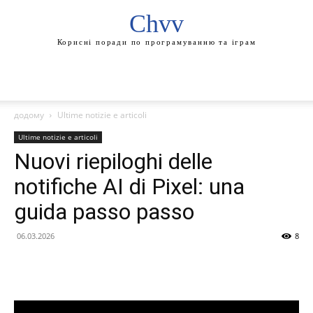
Chvv
Корисні поради по програмуванню та іграм
додому
Ultime notizie e articoli
Ultime notizie e articoli
Nuovi riepiloghi delle
notifiche AI di Pixel: una
guida passo passo
06.03.2026
8