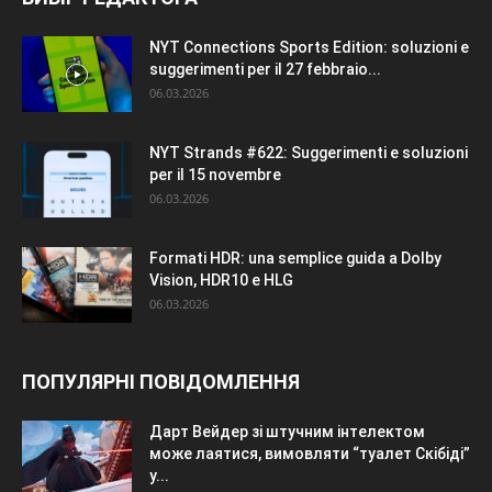
NYT Connections Sports Edition: soluzioni e
suggerimenti per il 27 febbraio...
06.03.2026
NYT Strands #622: Suggerimenti e soluzioni
per il 15 novembre
06.03.2026
Formati HDR: una semplice guida a Dolby
Vision, HDR10 e HLG
06.03.2026
ПОПУЛЯРНІ ПОВІДОМЛЕННЯ
Дарт Вейдер зі штучним інтелектом
може лаятися, вимовляти “туалет Скібіді”
у...