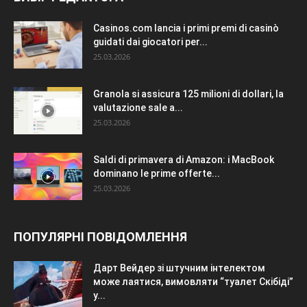
Casinos.com lancia i primi premi di casinò
guidati dai giocatori per...
25.03.2026
Granola si assicura 125 milioni di dollari, la
valutazione sale a...
25.03.2026
Saldi di primavera di Amazon: i MacBook
dominano le prime offerte...
25.03.2026
ПОПУЛЯРНІ ПОВІДОМЛЕННЯ
Дарт Вейдер зі штучним інтелектом
може лаятися, вимовляти “туалет Скібіді”
у...