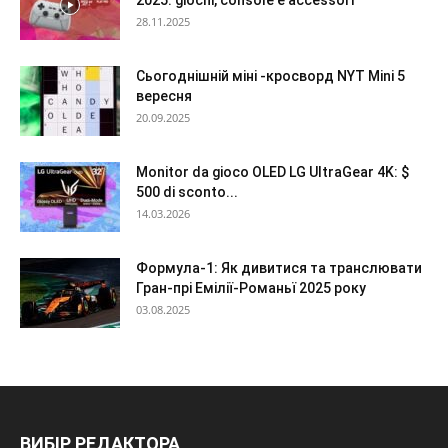
28.11.2025
Сьогоднішній міні -кросворд NYT Mini 5
вересня
20.09.2025
Monitor da gioco OLED LG UltraGear 4K: $
500 di sconto...
14.03.2026
Формула-1: Як дивитися та транслювати
Гран-прі Емілії-Романьї 2025 року
03.08.2025
ВИБІР РЕДАКТОРА