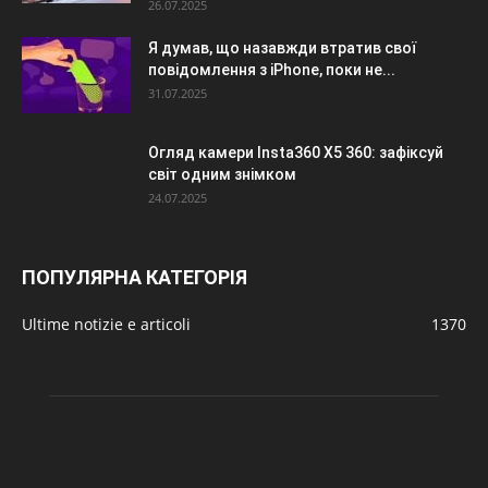
26.07.2025
Я думав, що назавжди втратив свої
повідомлення з iPhone, поки не...
31.07.2025
Огляд камери Insta360 X5 360: зафіксуй
світ одним знімком
24.07.2025
ПОПУЛЯРНА КАТЕГОРІЯ
Ultime notizie e articoli
1370