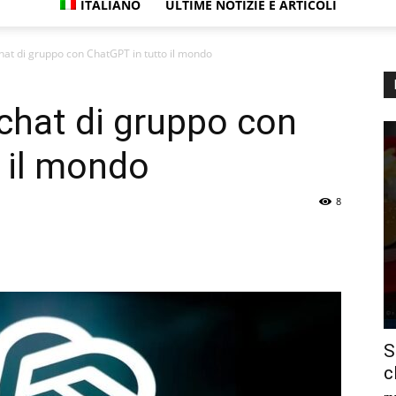
ITALIANO
ULTIME NOTIZIE E ARTICOLI
hat di gruppo con ChatGPT in tutto il mondo
 chat di gruppo con
 il mondo
8
S
c