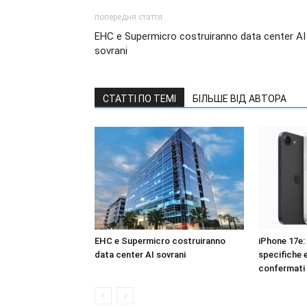
попередня стаття
EHC e Supermicro costruiranno data center AI
sovrani
СТАТТІ ПО ТЕМІ
БІЛЬШЕ ВІД АВТОРА
EHC e Supermicro costruiranno
iPhone 17e: 
data center AI sovrani
specifiche e
confermati