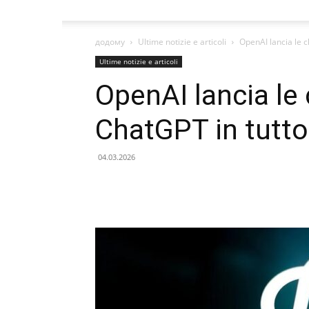
додому
Ultime notizie e articoli
OpenAI lancia le c
Ultime notizie e articoli
OpenAI lancia le
ChatGPT in tutto
04.03.2026