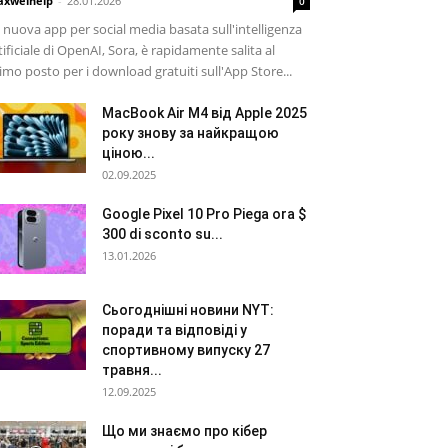
xwelhelp
-
28.01.2026
0
 nuova app per social media basata sull'intelligenza
tificiale di OpenAI, Sora, è rapidamente salita al
imo posto per i download gratuiti sull'App Store...
MacBook Air M4 від Apple 2025
року знову за найкращою
ціною...
02.09.2025
Google Pixel 10 Pro Piega ora $
300 di sconto su...
13.01.2026
Сьогоднішні новини NYT:
поради та відповіді у
спортивному випуску 27
травня...
12.09.2025
Що ми знаємо про кібер