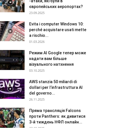
-атаки, які були в
європейських аеропортах?
23.09.2025
Evita i computer Windows 10:
perché acquistare usati mette
a rischio...
01.03.2026
Режим AI Google тепер може
надати вам більше
візуального натхнення
03.10.2025
AWS stanzia 50 miliardi di
dollari per l’infrastruttura AI
del governo...
26.11.2025
Пряма трансляція Falcons
проти Panthers: як дивитися
3-й тиждень НФЛ онлайн...