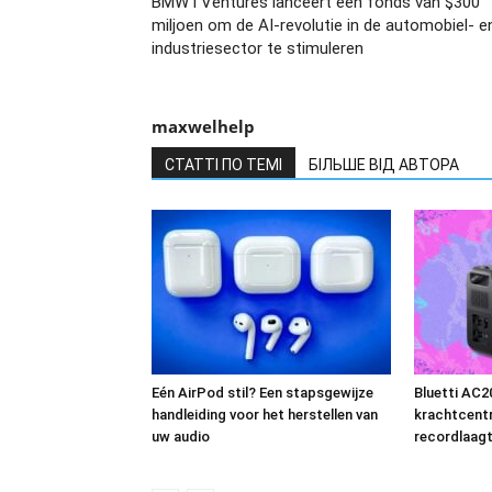
BMW i Ventures lanceert een fonds van $300
miljoen om de AI-revolutie in de automobiel- e
industriesector te stimuleren
maxwelhelp
СТАТТІ ПО ТЕМІ
БІЛЬШЕ ВІД АВТОРА
Eén AirPod stil? Een stapsgewijze
Bluetti AC2
handleiding voor het herstellen van
krachtcentr
uw audio
recordlaagt