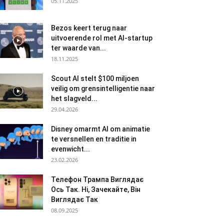
05.11.2025
Bezos keert terug naar
uitvoerende rol met AI-startup
ter waarde van...
18.11.2025
Scout AI stelt $100 miljoen
veilig om grensintelligentie naar
het slagveld...
29.04.2026
Disney omarmt AI om animatie
te versnellen en traditie in
evenwicht...
23.02.2026
Телефон Трампа Виглядає
Ось Так. Ні, Зачекайте, Він
Виглядає Так
08.09.2025