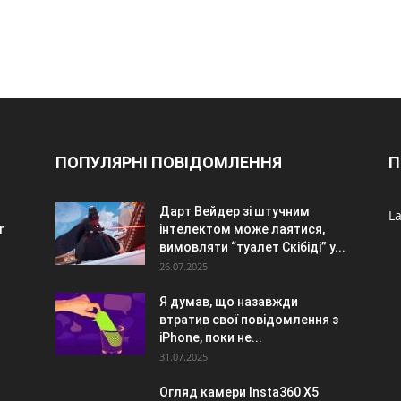
ПОПУЛЯРНІ ПОВІДОМЛЕННЯ
П
Дарт Вейдер зі штучним
La
r
інтелектом може лаятися,
вимовляти “туалет Скібіді” у...
26.07.2025
Я думав, що назавжди
втратив свої повідомлення з
iPhone, поки не...
31.07.2025
Огляд камери Insta360 X5