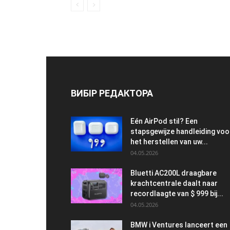
ВИБІР РЕДАКТОРА
Eén AirPod stil? Een
stapsgewijze handleiding voo
het herstellen van uw...
04.05.2026
Bluetti AC200L draagbare
krachtcentrale daalt naar
recordlaagte van $ 999 bij...
04.05.2026
BMW i Ventures lanceert een