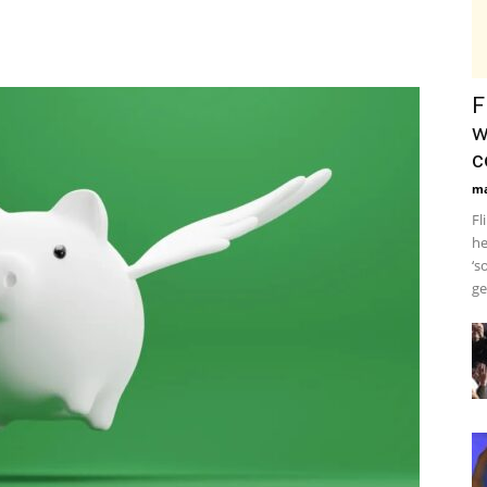
F
w
c
ma
Fl
he
‘s
ge