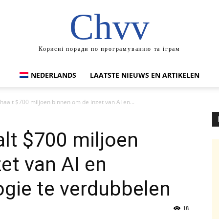
Chvv
Корисні поради по програмуванню та іграм
NEDERLANDS
LAATSTE NIEUWS EN ARTIKELEN
haalt $700 miljoen binnen om de inzet van AI en...
lt $700 miljoen
et van AI en
ogie te verdubbelen
18