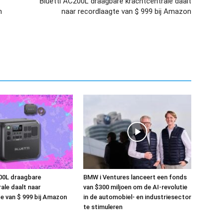
Bluetti AC200L draagbare krachtcentrale daalt
n
naar recordlaagte van $ 999 bij Amazon
00L draagbare
BMW i Ventures lanceert een fonds
ale daalt naar
van $300 miljoen om de AI-revolutie
e van $ 999 bij Amazon
in de automobiel- en industriesector
te stimuleren