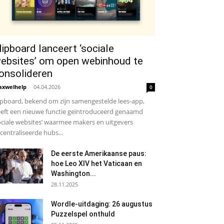
lipboard lanceert ‘sociale
ebsites’ om open webinhoud te
onsolideren
xwelhelp
-
04.04.2026
0
ipboard, bekend om zijn samengestelde lees-app,
eft een nieuwe functie geïntroduceerd genaamd
ociale websites’ waarmee makers en uitgevers
centraliseerde hubs...
De eerste Amerikaanse paus:
hoe Leo XIV het Vaticaan en
Washington...
28.11.2025
Wordle-uitdaging: 26 augustus
Puzzelspel onthuld