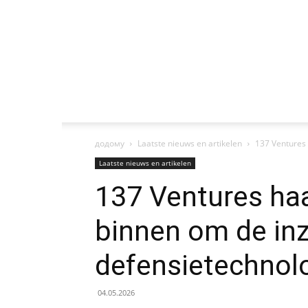
додому
Laatste nieuws en artikelen
137 Ventures 
Laatste nieuws en artikelen
137 Ventures haa
binnen om de inz
defensietechnol
04.05.2026