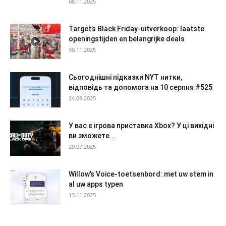
08.11.2025
Target’s Black Friday-uitverkoop: laatste
openingstijden en belangrijke deals
30.11.2025
Сьогоднішні підказки NYT нитки,
відповідь та допомога на 10 серпня #525
24.09.2025
У вас є ігрова приставка Xbox? У ці вихідні
ви зможете...
29.07.2025
Willow’s Voice-toetsenbord: met uw stem in
al uw apps typen
13.11.2025