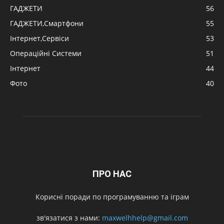
ГАДЖЕТИ
56
ГАДЖЕТИ,Смартфони
55
Інтернет,Сервіси
53
Операційні Системи
51
Інтернет
44
Фото
40
ПРО НАС
Корисні поради по програмуванню та іграм
зв'язатися з нами:
maxwelhhelp@gmail.com