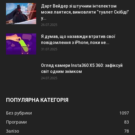
Дарт Вейдер зі штучним інтелектом
може лаятися, вимовляти “туалет Скібіді”
у...
26.07.2025
Я думав, що назавжди втратив свої
повідомлення з iPhone, поки не...
31.07.2025
Огляд камери Insta360 X5 360: зафіксуй
світ одним знімком
24.07.2025
ПОПУЛЯРНА КАТЕГОРІЯ
Без рубрики
1097
Програми
83
Залізо
78