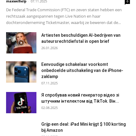
maxwelhelp
-
07.11.2025
0
De Federal Trade Commission (FTC) en zeven staten hebben een
rechtszaak aangespannen tegen Live Nation en haar
dochteronderneming Ticketmaster, waarbij ze beweren dat de...
Artiesten beschuldigen AI-bedrijven van
auteursrechtdiefstal in open brief
26.01.2026
Eenvoudige schakelaar voorkomt
onbedoelde uitschakeling van de iPhone-
zaklamp
07.11.2025
Я спробував новий генератор відео зі
штучним інтелектом від TikTok. Він...
02.08.2025
Grijp een deal: iPad Mini krijgt $ 100 korting
bij Amazon