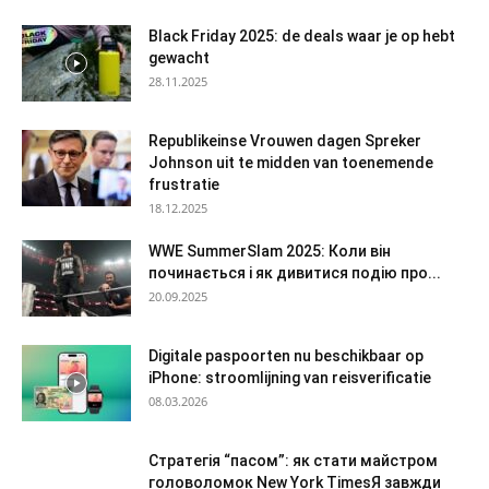
Black Friday 2025: de deals waar je op hebt
gewacht
28.11.2025
Republikeinse Vrouwen dagen Spreker
Johnson uit te midden van toenemende
frustratie
18.12.2025
WWE SummerSlam 2025: Коли він
починається і як дивитися подію про...
20.09.2025
Digitale paspoorten nu beschikbaar op
iPhone: stroomlijning van reisverificatie
08.03.2026
Стратегія “пасом”: як стати майстром
головоломок New York TimesЯ завжди