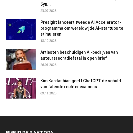
був...
23.07.2025
Presight lanceert tweede AI Accelerator-
programma om wereldwijde AI-startups te
stimuleren
18.12.2025
Artiesten beschuldigen AI-bedrijven van
auteursrechtdiefstal in open brief
26.01.2026
Kim Kardashian geeft ChatGPT de schuld
van falende rechtenexamens
09.11.2025
ВИБІР РЕДАКТОРА