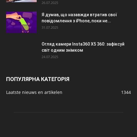
26.07.2025
Я думав, що назавжди втратив свої
повідомлення з iPhone, поки не...
31.07.2025
Огляд камери Insta360 X5 360: зафіксуй
світ одним знімком
24.07.2025
ПОПУЛЯРНА КАТЕГОРІЯ
Laatste nieuws en artikelen
1344