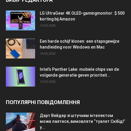
LG UltraGear 4K OLED-gamingmonitor: $ 500
korting bij Amazon
14.03.2026
Een harde schijf klonen: een stapsgewijze
handleiding voor Windows en Mac
14.03.2026
Intel’s Panther Lake: mobiele chips van de
volgende generatie geven prioriteit...
14.03.2026
ПОПУЛЯРНІ ПОВІДОМЛЕННЯ
Дарт Вейдер зі штучним інтелектом
може лаятися, вимовляти “туалет Скібіді”
у...