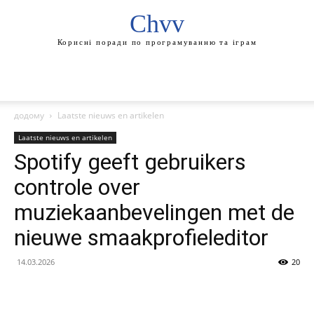
Chvv
Корисні поради по програмуванню та іграм
додому
Laatste nieuws en artikelen
Laatste nieuws en artikelen
Spotify geeft gebruikers
controle over
muziekaanbevelingen met de
nieuwe smaakprofieleditor
14.03.2026
20