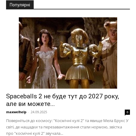
Популярні
Spaceballs 2 не буде тут до 2027 року,
але ви можете...
maxwelhelp
-
24.09.2025
0
Поверніться до космосу: "Космічні кулі 2" та явище Мела Брукс У
світі, де нащадки та перезавантаження стали нормою, звістка
про "космічні кулі 2" звучала...