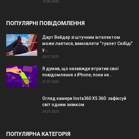
15.04.2026
ПОПУЛЯРНІ ПОВІДОМЛЕННЯ
Дарт Вейдер зі штучним інтелектом
може лаятися, вимовляти “туалет Скібіді”
у...
26.07.2025
Я думав, що назавжди втратив свої
повідомлення з iPhone, поки не...
31.07.2025
Огляд камери Insta360 X5 360: зафіксуй
світ одним знімком
24.07.2025
ПОПУЛЯРНА КАТЕГОРІЯ