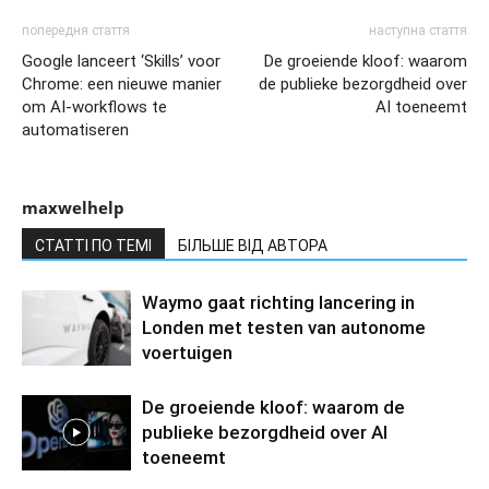
попередня стаття
наступна стаття
Google lanceert ‘Skills’ voor
De groeiende kloof: waarom
Chrome: een nieuwe manier
de publieke bezorgdheid over
om AI-workflows te
AI toeneemt
automatiseren
maxwelhelp
СТАТТІ ПО ТЕМІ
БІЛЬШЕ ВІД АВТОРА
Waymo gaat richting lancering in
Londen met testen van autonome
voertuigen
De groeiende kloof: waarom de
publieke bezorgdheid over AI
toeneemt