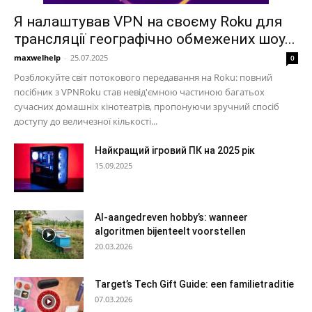
Я налаштував VPN на своєму Roku для
трансляції географічно обмежених шоу...
maxwelhelp
-
25.07.2025
0
Розблокуйте світ потокового передавання на Roku: повний
посібник з VPNRoku став невід'ємною частиною багатьох
сучасних домашніх кінотеатрів, пропонуючи зручний спосіб
доступу до величезної кількості...
Найкращий ігровий ПК на 2025 рік
15.09.2025
AI-aangedreven hobby’s: wanneer
algoritmen bijenteelt voorstellen
20.03.2026
Target’s Tech Gift Guide: een familietraditie
07.03.2026