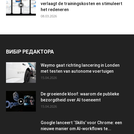
verlaagt de trainingskosten en stimuleert
het redeneren
08.03.2026
ВИБІР РЕДАКТОРА
Waymo gaat richting lancering in Londen
met testen van autonome voertuigen
15.04.2026
De groeiende kloof: waarom de publieke
bezorgdheid over AI toeneemt
15.04.2026
Google lanceert ‘Skills’ voor Chrome: een
nieuwe manier om AI-workflows te...