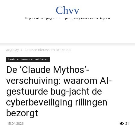
Chvv
Корисні поради по програмуванню та іграм
додому
Laatste nieuws en artikelen
Laatste nieuws en artikelen
De ‘Claude Mythos’-
verschuiving: waarom AI-
gestuurde bug-jacht de
cyberbeveiliging rillingen
bezorgt
15.04.2026
21