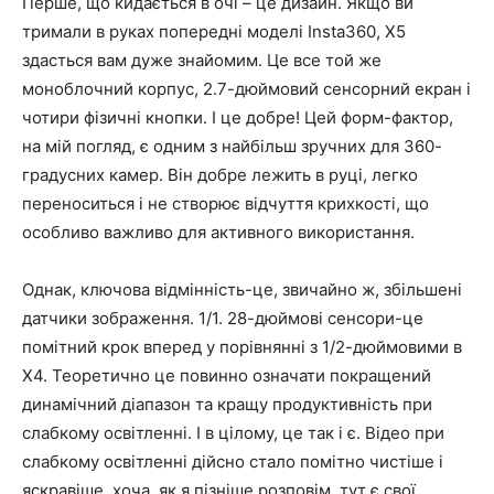
Перше, що кидається в очі – це дизайн. Якщо ви
тримали в руках попередні моделі Insta360, X5
здасться вам дуже знайомим. Це все той же
моноблочний корпус, 2.7-дюймовий сенсорний екран і
чотири фізичні кнопки. І це добре! Цей форм-фактор,
на мій погляд, є одним з найбільш зручних для 360-
градусних камер. Він добре лежить в руці, легко
переноситься і не створює відчуття крихкості, що
особливо важливо для активного використання.
Однак, ключова відмінність-це, звичайно ж, збільшені
датчики зображення. 1/1. 28-дюймові сенсори-це
помітний крок вперед у порівнянні з 1/2-дюймовими в
X4. Теоретично це повинно означати покращений
динамічний діапазон та кращу продуктивність при
слабкому освітленні. І в цілому, це так і є. Відео при
слабкому освітленні дійсно стало помітно чистіше і
яскравіше, хоча, як я пізніше розповім, тут є свої