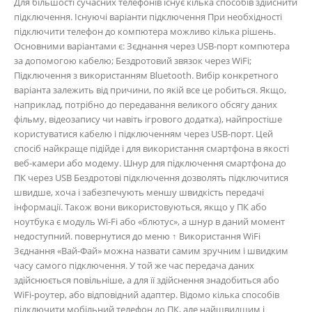
Для більшості сучасних телефонів існує кілька способів здійснити
підключення. Існуючі варіанти підключення При необхідності
підключити телефон до компютера можливо кілька рішень.
Основними варіантами є: Зєднання через USB-порт компютера
за допомогою кабелю; Бездротовий звязок через WiFi;
Підключення з використанням Bluetooth. Вибір конкретного
варіанта залежить від причини, по якій все це робиться. Якщо,
наприклад, потрібно до передавання великого обсягу даних
фільму, відеозапису чи навіть ігрового додатка), найпростіше
користуватися кабелю і підключенням через USB-порт. Цей
спосіб найкраще підійде і для використання смартфона в якості
веб-камери або модему. Шнур для підключення смартфона до
ПК через USB Бездротові підключення дозволять підключитися
швидше, хоча і забезпечують меншу швидкість передачі
інформації. Також вони використовуються, якщо у ПК або
ноутбука є модуль Wi-Fi або «блютус», а шнур в даний момент
недоступний. повернутися до меню ↑ Використання WiFi
Зєднання «Вай-Фай» можна назвати самим зручним і швидким
часу самого підключення. У той же час передача даних
здійснюється повільніше, а для її здійснення знадобиться або
WiFi-роутер, або відповідний адаптер. Відомо кілька способів
підключити мобільний телефон до ПК, але найшвидшим і