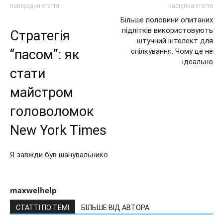
попередня стаття
наступна стаття
Більше половини опитаних
підлітків використовують
Стратегія
штучний інтелект для
“пасом”: як
спілкування. Чому це не
ідеально
стати
майстром
головоломок
New York Times
Я завжди був шанувальнико
maxwelhelp
СТАТТІ ПО ТЕМІ
БІЛЬШЕ ВІД АВТОРА