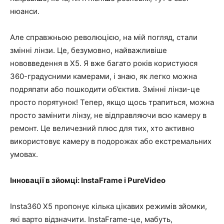
нюанси.
Але справжньою революцією, на мій погляд, стали
змінні лінзи. Це, безумовно, найважливіше
нововведення в X5. Я вже багато років користуюся
360-градусними камерами, і знаю, як легко можна
подряпати або пошкодити об’єктив. Змінні лінзи-це
просто порятунок! Тепер, якщо щось трапиться, можна
просто замінити лінзу, не відправляючи всю камеру в
ремонт. Це величезний плюс для тих, хто активно
використовує камеру в подорожах або екстремальних
умовах.
Інновації в зйомці: InstaFrame і PureVideo
Insta360 X5 пропонує кілька цікавих режимів зйомки,
які варто відзначити. InstaFrame-це, мабуть,