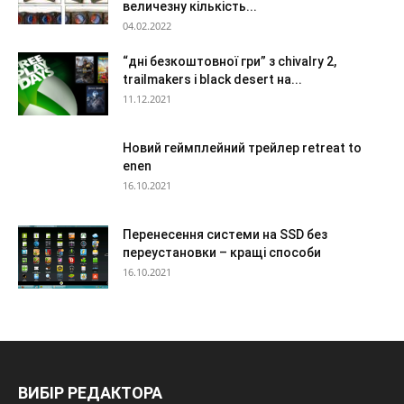
величезну кількість...
04.02.2022
“дні безкоштовної гри” з chivalry 2,
trailmakers і black desert на...
11.12.2021
Новий геймплейний трейлер retreat to
enen
16.10.2021
Перенесення системи на SSD без
переустановки – кращі способи
16.10.2021
ВИБІР РЕДАКТОРА