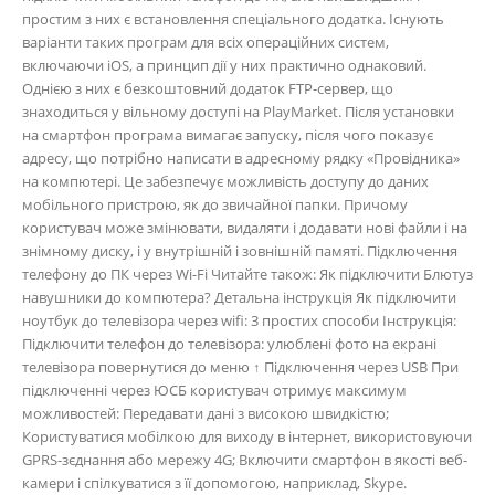
простим з них є встановлення спеціального додатка. Існують
варіанти таких програм для всіх операційних систем,
включаючи iOS, а принцип дії у них практично однаковий.
Однією з них є безкоштовний додаток FTP-сервер, що
знаходиться у вільному доступі на PlayMarket. Після установки
на смартфон програма вимагає запуску, після чого показує
адресу, що потрібно написати в адресному рядку «Провідника»
на компютері. Це забезпечує можливість доступу до даних
мобільного пристрою, як до звичайної папки. Причому
користувач може змінювати, видаляти і додавати нові файли і на
знімному диску, і у внутрішній і зовнішній памяті. Підключення
телефону до ПК через Wi-Fi Читайте також: Як підключити Блютуз
навушники до компютера? Детальна інструкція Як підключити
ноутбук до телевізора через wifi: 3 простих способи Інструкція:
Підключити телефон до телевізора: улюблені фото на екрані
телевізора повернутися до меню ↑ Підключення через USB При
підключенні через ЮСБ користувач отримує максимум
можливостей: Передавати дані з високою швидкістю;
Користуватися мобілкою для виходу в інтернет, використовуючи
GPRS-зєднання або мережу 4G; Включити смартфон в якості веб-
камери і спілкуватися з її допомогою, наприклад, Skype.