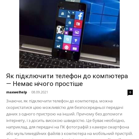
Як підключити телефон до компютера
— Немає нічого простіше
maxwelhelp
-
08.09.2021
0
Знаючи, як підключити телефон до компютера, можна
скористатися цією можливістю для безпосередньої передачі
даних з одного пристрою на інший. Причому без допомоги
інтернету, і з досить високою швидкістю. Це буває необхідно,
наприклад, для передачі на ПК фотографій з камери смартфона
або мультимедійних файлів з компютера на мобільний пристрій.