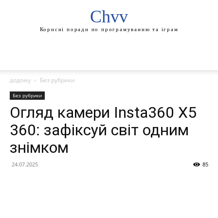
Chvv
Корисні поради по програмуванню та іграм
додому
Без рубрики
Без рубрики
Огляд камери Insta360 X5
360: зафіксуй світ одним
знімком
24.07.2025
85