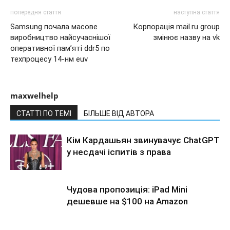
попередня стаття
наступна стаття
Samsung почала масове
Корпорація mail.ru group
виробництво найсучаснішої
змінює назву на vk
оперативної пам’яті ddr5 по
техпроцесу 14-нм euv
maxwelhelp
СТАТТІ ПО ТЕМІ
БІЛЬШЕ ВІД АВТОРА
Кім Кардашьян звинувачує ChatGPT
у несдачі іспитів з права
Чудова пропозиція: iPad Mini
дешевше на $100 на Amazon