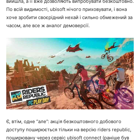
вийшла, а її вже дозволяють випробувати безкоштовно.
По всій видимості, ubisoft нічого приховувати, і вона
хоче зробити своєрідний нехай і сильно обмежений за
часом, але все ж аналог демоверсії.
Є, втім, одне “але”: акція безкоштовного добового
доступу поширюється тільки на версію riders republic,
поширювану через сервіс ubisoft connect (раніше був