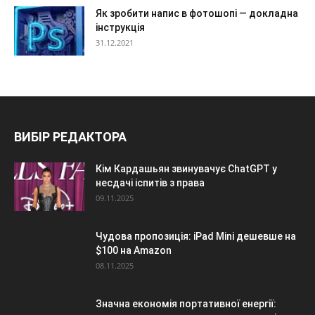
Як зробити напис в фотошопі — докладна
інструкція
31.12.2021
ВИБІР РЕДАКТОРА
Кім Кардашьян звинувачує ChatGPT у
несдачі іспитів з права
09.11.2025
Чудова пропозиція: iPad Mini дешевше на
$100 на Amazon
08.11.2025
Значна економія портативної енергії: