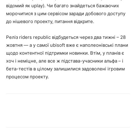
відомий як uplay). Чи багато знайдеться бажаючих
морочитися з цим сервісом заради добового доступу
до нішевого проекту, питання відкрите.
Реліз riders republic відбудеться через два тижні – 28
жовтня — а у самої ubisoft вже є наполеонівські плани
щодо контентної підтримки новинки. Втім, у планів є
хоч і неміцне, але все ж підстава-учасники альфа – і
бета-тестів в цілому залишилися задоволені ігровим
процесом проекту.