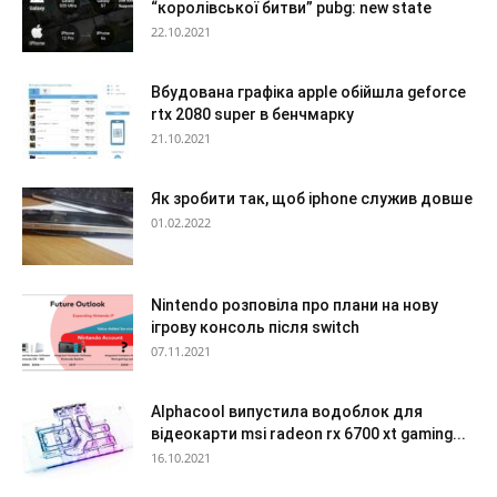
“королівської битви” pubg: new state
22.10.2021
Вбудована графіка apple обійшла geforce
rtx 2080 super в бенчмарку
21.10.2021
Як зробити так, щоб iphone служив довше
01.02.2022
Nintendo розповіла про плани на нову
ігрову консоль після switch
07.11.2021
Alphacool випустила водоблок для
відеокарти msi radeon rx 6700 xt gaming...
16.10.2021