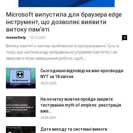
Microsoft випустила для браузера edge
інструмент, що дозволяє виявити
витоку пам’яті
maxwelhelp
-
10.12.2021
0
Витоку пам'яті є частою проблемою в програмуванні. Суть в
тому, що частина коду неправильно управляє пам'яттю і не
звільняє її після завершення роботи. Щоб...
Сьогоднішні відповіді на міні-кросворди
NYT за 18 квітня
28.07.2025
На початку жовтня пройде закрите
тестування myth of empires: реєстрація
вже...
24.09.2021
Дата виходу та системні вимоги