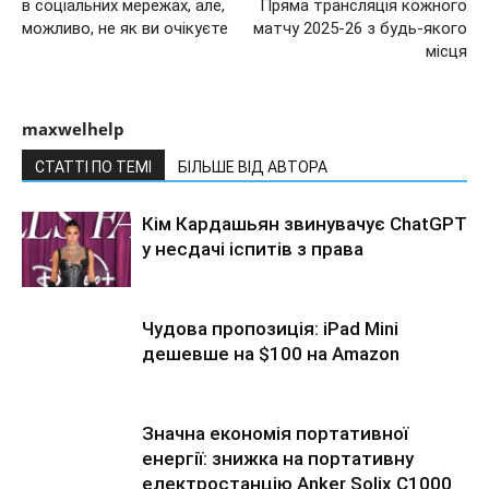
в соціальних мережах, але,
Пряма трансляція кожного
можливо, не як ви очікуєте
матчу 2025-26 з будь-якого
місця
maxwelhelp
СТАТТІ ПО ТЕМІ
БІЛЬШЕ ВІД АВТОРА
Кім Кардашьян звинувачує ChatGPT
у несдачі іспитів з права
Чудова пропозиція: iPad Mini
дешевше на $100 на Amazon
Значна економія портативної
енергії: знижка на портативну
електростанцію Anker Solix C1000