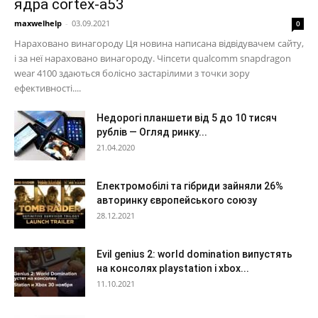
ядра cortex-a53
maxwelhelp
-
03.09.2021
0
Нараховано винагороду Ця новина написана відвідувачем сайту,
і за неї нараховано винагороду. Чіпсети qualcomm snapdragon
wear 4100 здаються болісно застарілими з точки зору
ефективності....
Недорогі планшети від 5 до 10 тисяч
рублів — Огляд ринку...
21.04.2020
Електромобілі та гібриди зайняли 26%
авторинку європейського союзу
28.12.2021
Evil genius 2: world domination випустять
на консолях playstation і xbox...
11.10.2021