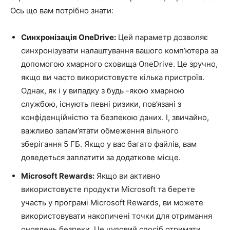
Ось що вам потрібно знати:
Синхронізація OneDrive:
Цей параметр дозволяє
синхронізувати налаштування вашого комп’ютера за
допомогою хмарного сховища OneDrive. Це зручно,
якщо ви часто використовуєте кілька пристроїв.
Однак, як і у випадку з будь -якою хмарною
службою, існують певні ризики, пов’язані з
конфіденційністю та безпекою даних. І, звичайно,
важливо запам’ятати обмеження вільного
зберігання 5 ГБ. Якщо у вас багато файлів, вам
доведеться заплатити за додаткове місце.
Microsoft Rewards:
Якщо ви активно
використовуєте продукти Microsoft та берете
участь у програмі Microsoft Rewards, ви можете
використовувати накопичені точки для отримання
оновлень безпеки. Це чудовий спосіб отримати