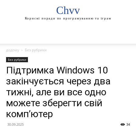
Chvv
Корисні поради по програмуванню та іграм
додому
Без рубрики
Без рубрики
Підтримка Windows 10
закінчується через два
тижні, але ви все одно
можете зберегти свій
комп’ютер
30.09.2025
34