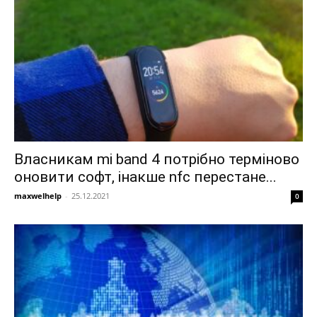
Власникам mi band 4 потрібно терміново
оновити софт, інакше nfc перестане...
maxwelhelp
-
25.12.2021
0