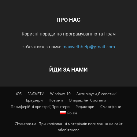
ПРО НАС
Корисні поради по програмуванню та іграм
зв'язатися з нами:
maxwelhhelp@gmail.com
ЙДИ ЗА НАМИ
iOS
ГАДЖЕТИ
Windows 10
Антивіруси,Є советик!
Браузери
Новини
Операційні Системи
Периферійні пристрої,Принтери
Редактори
Смартфони
Polski
Chvv.com.ua- При копіюванні матеріалів посилання на сайт
обов'язкове