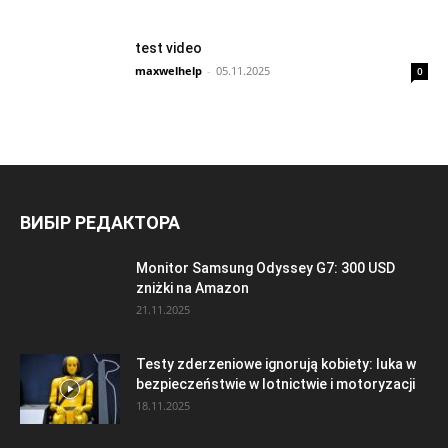
test video
maxwelhelp
-
05.11.2025
0
ВИБІР РЕДАКТОРА
Monitor Samsung Odyssey G7: 300 USD
zniżki na Amazon
21.11.2025
Testy zderzeniowe ignorują kobiety: luka w
bezpieczeństwie w lotnictwie i motoryzacji
18.11.2025