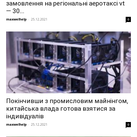
замовлення на регіональні аеротаксі vt
— 30...
maxwelhelp
-
25.12.2021
0
Покінчивши з промисловим майнінгом,
китайська влада готова взятися за
індивідуалів
maxwelhelp
-
25.12.2021
0