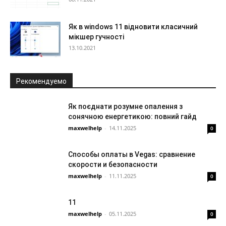
Як в windows 11 відновити класичний
мікшер гучності
13.10.2021
Рекомендуемо
Як поєднати розумне опалення з
сонячною енергетикою: повний гайд
maxwelhelp
-
14.11.2025
0
Способы оплаты в Vegas: сравнение
скорости и безопасности
maxwelhelp
-
11.11.2025
0
11
maxwelhelp
-
05.11.2025
0