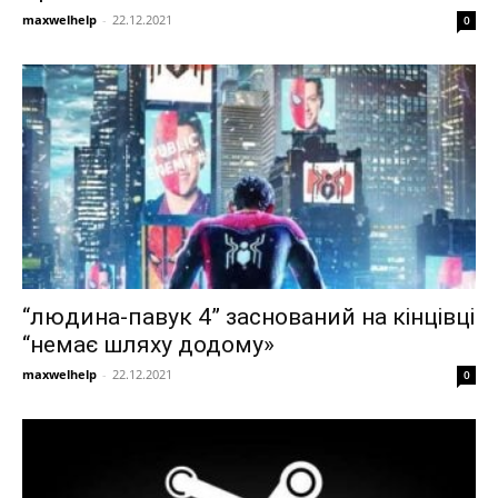
maxwelhelp
-
22.12.2021
0
“людина-павук 4” заснований на кінцівці
“немає шляху додому»
maxwelhelp
-
22.12.2021
0