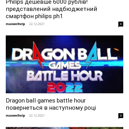
Philips дешевше 6000 рублів!
представлений надбюджетний
смартфон philips ph1
maxwelhelp
-
22.12.2021
0
Dragon ball games battle hour
повернеться в наступному році
maxwelhelp
-
22.12.2021
0