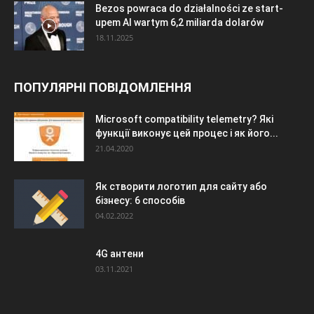
Bezos powraca do działalności ze start-
upem AI wartym 6,2 miliarda dolarów
18.11.2025
ПОПУЛЯРНІ ПОВІДОМЛЕННЯ
Microsoft compatibility telemetry? Які
функції виконує цей процес і як його...
21.04.2020
Як створити логотип для сайту або
бізнесу: 6 способів
04.02.2022
4G антени
03.11.2021