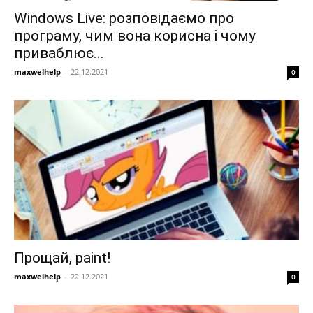
Windows Live: розповідаємо про
програму, чим вона корисна і чому
приваблює...
maxwelhelp
-
22.12.2021
0
Прощай, paint!
maxwelhelp
-
22.12.2021
0