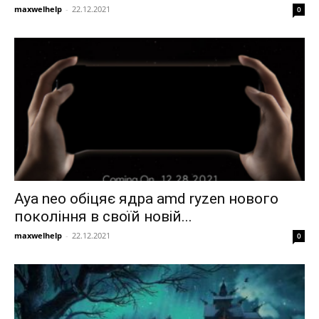
maxwelhelp
-
22.12.2021
0
Aya neo обіцяє ядра amd ryzen нового
покоління в своїй новій...
maxwelhelp
-
22.12.2021
0