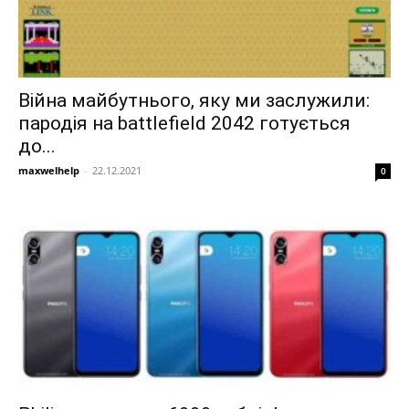
Війна майбутнього, яку ми заслужили:
пародія на battlefield 2042 готується
до...
maxwelhelp
-
22.12.2021
0