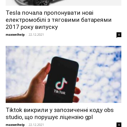
Tesla почала пропонувати нові
електромобілі з тяговими батареями
2017 року випуску
maxwelhelp
-
22.12.2021
0
Tiktok викрили у запозиченні коду obs
studio, що порушує ліцензію gpl
maxwelhelp
-
22.12.2021
0