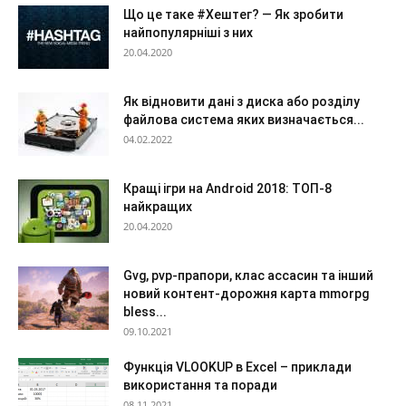
Що це таке #Хештег? — Як зробити
найпопулярніші з них
20.04.2020
Як відновити дані з диска або розділу
файлова система яких визначається...
04.02.2022
Кращі ігри на Android 2018: ТОП-8
найкращих
20.04.2020
Gvg, pvp-прапори, клас ассасин та інший
новий контент-дорожня карта mmorpg
bless...
09.10.2021
Функція VLOOKUP в Excel – приклади
використання та поради
08.11.2021