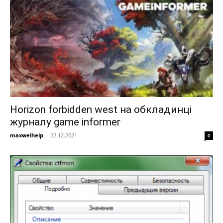
Horizon forbidden west на обкладинці
журналу game informer
maxwelhelp
-
22.12.2021
0