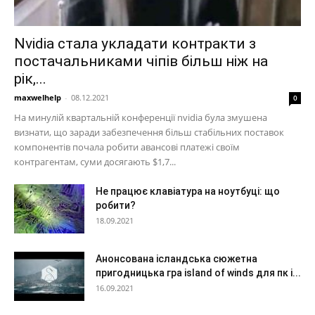
Nvidia стала укладати контракти з
постачальниками чіпів більш ніж на
рік,...
maxwelhelp
-
08.12.2021
0
На минулій квартальній конференції nvidia була змушена
визнати, що заради забезпечення більш стабільних поставок
компонентів почала робити авансові платежі своїм
контрагентам, суми досягають $1,7...
Не працює клавіатура на ноутбуці: що
робити?
18.09.2021
Анонсована ісландська сюжетна
пригодницька гра island of winds для пк і...
16.09.2021