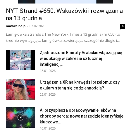
NYT Strand #650: Wskazówki i rozwiązania
na 13 grudnia
maxwelhelp
-
02.02.2026
0
Łamigłówka Strands z The New York Times z 13 grudnia (nr 650) to
średnio wymagająca łamigłówka, zawierająca szczególnie długie i...
Zjednoczone Emiraty Arabskie włączają się
w edukację w zakresie sztucznej
inteligencji,...
13.01.2026
Urządzenia XR na krawędzi przełomu: czy
okulary staną się codziennością?
25.01.2026
AI przyspiesza opracowywanie leków na
choroby serca: nowe narzędzie identyfikuje
kluczowe...
16.01.2026