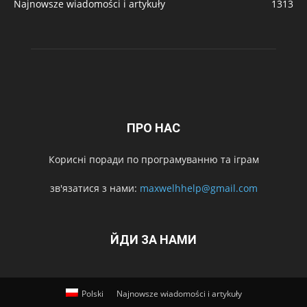
Najnowsze wiadomości i artykuły
1313
ПРО НАС
Корисні поради по програмуванню та іграм
зв'язатися з нами:
maxwelhhelp@gmail.com
ЙДИ ЗА НАМИ
Polski
Najnowsze wiadomości i artykuły