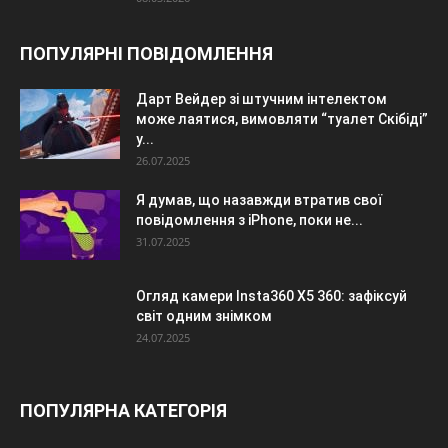
ПОПУЛЯРНІ ПОВІДОМЛЕННЯ
Дарт Вейдер зі штучним інтелектом
може лаятися, вимовляти “туалет Скібіді”
у...
26.07.2025
Я думав, що назавжди втратив свої
повідомлення з iPhone, поки не...
31.07.2025
Огляд камери Insta360 X5 360: зафіксуй
світ одним знімком
24.07.2025
ПОПУЛЯРНА КАТЕГОРІЯ