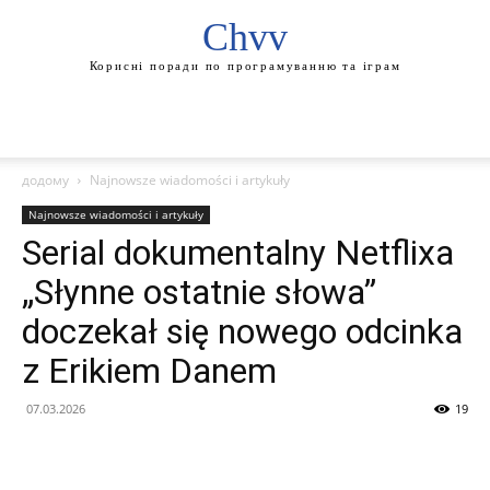
Chvv
Корисні поради по програмуванню та іграм
додому
Najnowsze wiadomości i artykuły
Najnowsze wiadomości i artykuły
Serial dokumentalny Netflixa
„Słynne ostatnie słowa”
doczekał się nowego odcinka
z Erikiem Danem
07.03.2026
19