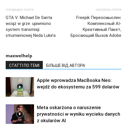
попередня стаття
наступна стаття
GTA V: Michael De Santa
Freepik Переосмыслен:
wciąż w grze: ujawniono
Комплексный AI-
system transmisji
Креативный Пакет,
strumieniowej Neda Luke’a
Бросающий Вызов Adobe
maxwelhelp
СТАТТІ ПО ТЕМІ
БІЛЬШЕ ВІД АВТОРА
Apple wprowadza MacBooka Neo:
wejdź do ekosystemu za 599 dolarów
Meta oskarżona o naruszenie
prywatności w wyniku wycieku danych
z okularów AI