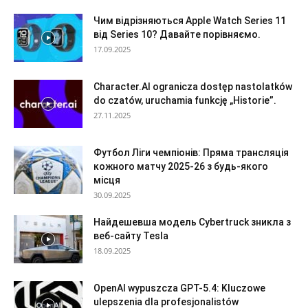
Чим відрізняються Apple Watch Series 11
від Series 10? Давайте порівняємо.
17.09.2025
Character.AI ogranicza dostęp nastolatków
do czatów, uruchamia funkcję „Historie”.
27.11.2025
Футбол Ліги чемпіонів: Пряма трансляція
кожного матчу 2025-26 з будь-якого
місця
30.09.2025
Найдешевша модель Cybertruck зникла з
веб-сайту Tesla
18.09.2025
OpenAI wypuszcza GPT-5.4: Kluczowe
ulepszenia dla profesjonalistów