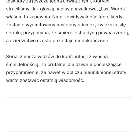
tęsknoty za jeszcze jedną chwilą z tymi, których
straciliśmy. Jak głoszą napisy początkowe, „Last Words”
właśnie to zapewnia. Nieprzewidywalność tego, kiedy
zostanie wyemitowany następny odcinek, zwiększa siłę
serialu; przypomina, że ​​śmierć jest jedyną pewną rzeczą,
a dziedzictwo często pozostaje niedokończone.
Serial zmusza widzów do konfrontacji z własną
śmiertelnością. To brutalne, ale dziwnie pocieszające
przypomnienie, że nawet w obliczu nieuniknionej straty
warto zostawić ostatnią wiadomość.