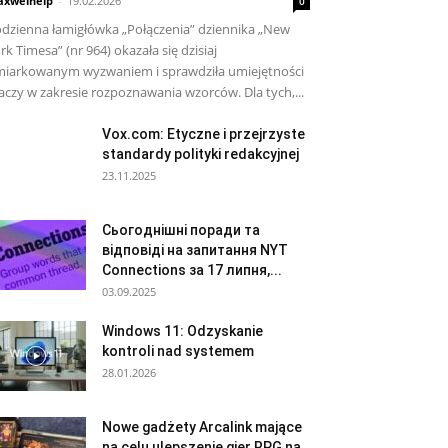
xwelhelp
-
19.02.2026
0
dzienna łamigłówka „Połączenia” dziennika „New
rk Timesa” (nr 964) okazała się dzisiaj
iarkowanym wyzwaniem i sprawdziła umiejętności
aczy w zakresie rozpoznawania wzorców. Dla tych,...
Vox.com: Etyczne i przejrzyste
standardy polityki redakcyjnej
23.11.2025
Сьогоднішні поради та
відповіді на запитання NYT
Connections за 17 липня,...
03.09.2025
Windows 11: Odzyskanie
kontroli nad systemem
28.01.2026
Nowe gadżety Arcalink mające
na celu ulepszenie gier RPG na