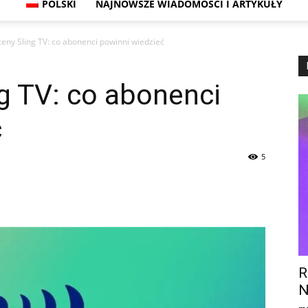
POLSKI
NAJNOWSZE WIADOMOŚCI I ARTYKUŁY
eny Sling TV: co abonenci powinni wiedzieć
g TV: co abonenci
ć
5
R
N