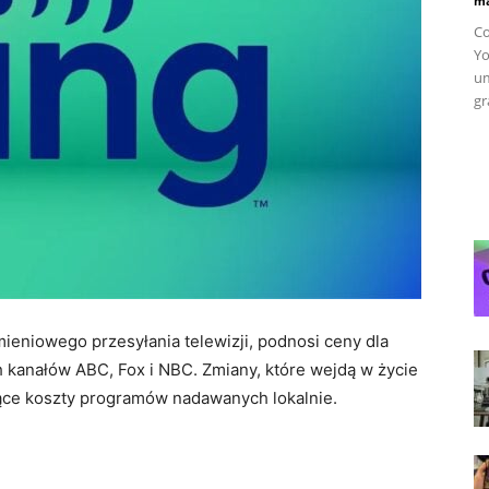
ma
Co
Yo
um
gr
ieniowego przesyłania telewizji, podnosi ceny dla
 kanałów ABC, Fox i NBC. Zmiany, które wejdą w życie
nące koszty programów nadawanych lokalnie.