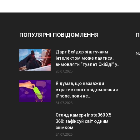
ПОПУЛЯРНІ ПОВІДОМЛЕННЯ
П
Дарт Вейдер зі штучним
N
інтелектом може лаятися,
вимовляти “туалет Скібіді” у...
26.07.2025
Я думав, що назавжди
втратив свої повідомлення з
iPhone, поки не...
31.07.2025
Огляд камери Insta360 X5
360: зафіксуй світ одним
знімком
24.07.2025