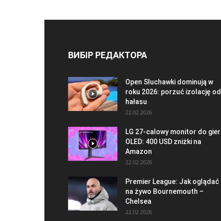
ВИБІР РЕДАКТОРА
Open Słuchawki dominują w
roku 2026: porzuć izolację od
hałasu
22.02.2026
LG 27-calowy monitor do gier
OLED: 400 USD zniżki na
Amazon
22.02.2026
Premier League: Jak oglądać
na żywo Bournemouth –
Chelsea
22.02.2026