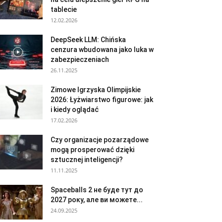
tablecie
12.02.2026
DeepSeek LLM: Chińska
cenzura wbudowana jako luka w
zabezpieczeniach
26.11.2025
Zimowe Igrzyska Olimpijskie
2026: Łyżwiarstwo figurowe: jak
i kiedy oglądać
17.02.2026
Czy organizacje pozarządowe
mogą prosperować dzięki
sztucznej inteligencji?
11.11.2025
Spaceballs 2 не буде тут до
2027 року, але ви можете...
24.09.2025