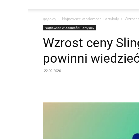
додому
Najnowsze wiadomości i artykuły
Wzrost c
Najnowsze wiadomości i artykuły
Wzrost ceny Slin
powinni wiedzie
22.02.2026