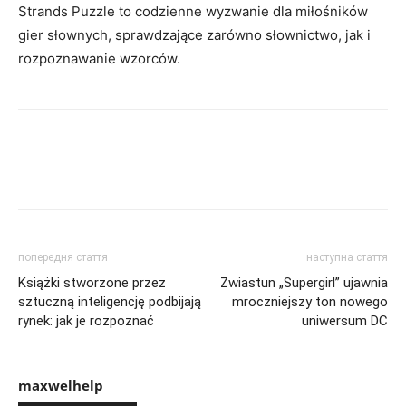
Strands Puzzle to codzienne wyzwanie dla miłośników
gier słownych, sprawdzające zarówno słownictwo, jak i
rozpoznawanie wzorców.
попередня стаття
наступна стаття
Książki stworzone przez
Zwiastun „Supergirl” ujawnia
sztuczną inteligencję podbijają
mroczniejszy ton nowego
rynek: jak je rozpoznać
uniwersum DC
maxwelhelp