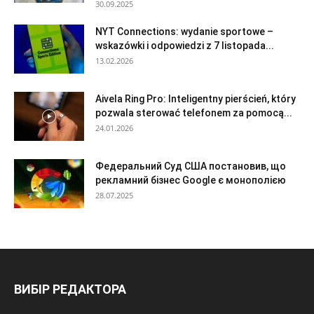
30.09.2025
NYT Connections: wydanie sportowe –
wskazówki i odpowiedzi z 7 listopada...
13.02.2026
Aivela Ring Pro: Inteligentny pierścień, który
pozwala sterować telefonem za pomocą...
24.01.2026
Федеральний Суд США постановив, що
рекламний бізнес Google є монополією
28.07.2025
ВИБІР РЕДАКТОРА