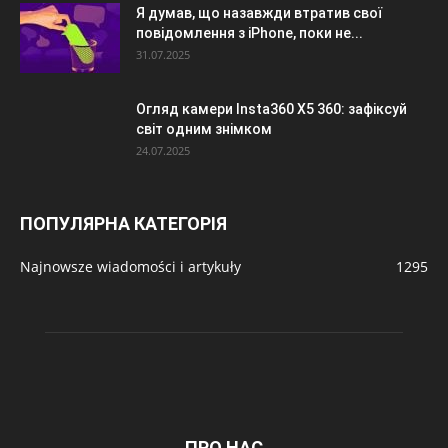
Я думав, що назавжди втратив свої
повідомлення з iPhone, поки не...
31.07.2025
Огляд камери Insta360 X5 360: зафіксуй
світ одним знімком
24.07.2025
ПОПУЛЯРНА КАТЕГОРІЯ
Najnowsze wiadomości i artykuły
1295
ПРО НАС