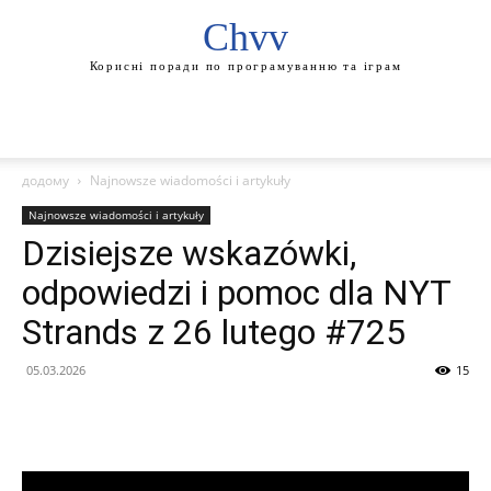
Chvv
Корисні поради по програмуванню та іграм
додому
Najnowsze wiadomości i artykuły
Najnowsze wiadomości i artykuły
Dzisiejsze wskazówki,
odpowiedzi i pomoc dla NYT
Strands z 26 lutego #725
05.03.2026
15