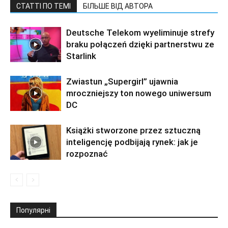
СТАТТІ ПО ТЕМІ
БІЛЬШЕ ВІД АВТОРА
Deutsche Telekom wyeliminuje strefy
braku połączeń dzięki partnerstwu ze
Starlink
Zwiastun „Supergirl” ujawnia
mroczniejszy ton nowego uniwersum
DC
Książki stworzone przez sztuczną
inteligencję podbijają rynek: jak je
rozpoznać
Популярні