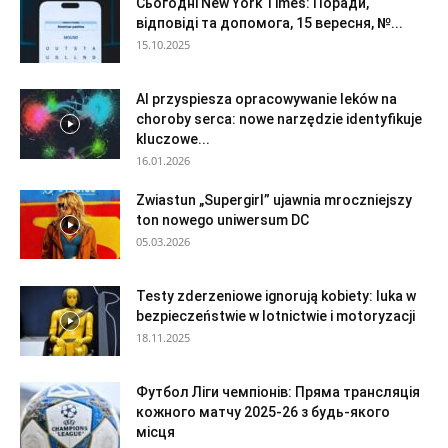
Сьогодні New York Times: Поради,
відповіді та допомога, 15 вересня, №...
15.10.2025
AI przyspiesza opracowywanie leków na
choroby serca: nowe narzędzie identyfikuje
kluczowe...
16.01.2026
Zwiastun „Supergirl” ujawnia mroczniejszy
ton nowego uniwersum DC
05.03.2026
Testy zderzeniowe ignorują kobiety: luka w
bezpieczeństwie w lotnictwie i motoryzacji
18.11.2025
Футбол Ліги чемпіонів: Пряма трансляція
кожного матчу 2025-26 з будь-якого
місця