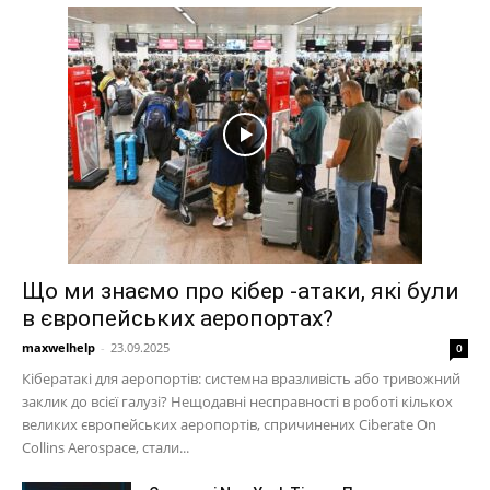
Що ми знаємо про кібер -атаки, які були
в європейських аеропортах?
maxwelhelp
-
23.09.2025
0
Кібератакі для аеропортів: системна вразливість або тривожний
заклик до всієї галузі? Нещодавні несправності в роботі кількох
великих європейських аеропортів, спричинених Ciberate On
Collins Aerospace, стали...