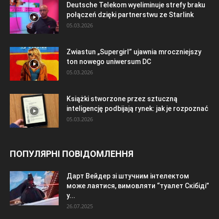
Deutsche Telekom wyeliminuje strefy braku
połączeń dzięki partnerstwu ze Starlink
05.03.2026
Zwiastun „Supergirl” ujawnia mroczniejszy
ton nowego uniwersum DC
05.03.2026
Książki stworzone przez sztuczną
inteligencję podbijają rynek: jak je rozpoznać
05.03.2026
ПОПУЛЯРНІ ПОВІДОМЛЕННЯ
Дарт Вейдер зі штучним інтелектом
може лаятися, вимовляти “туалет Скібіді”
у...
26.07.2025