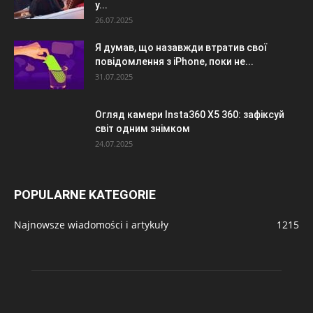
у...
26.07.2025
Я думав, що назавжди втратив свої
повідомлення з iPhone, поки не...
31.07.2025
Огляд камери Insta360 X5 360: зафіксуй
світ одним знімком
24.07.2025
POPULARNE KATEGORIE
Najnowsze wiadomości i artykuły
1215