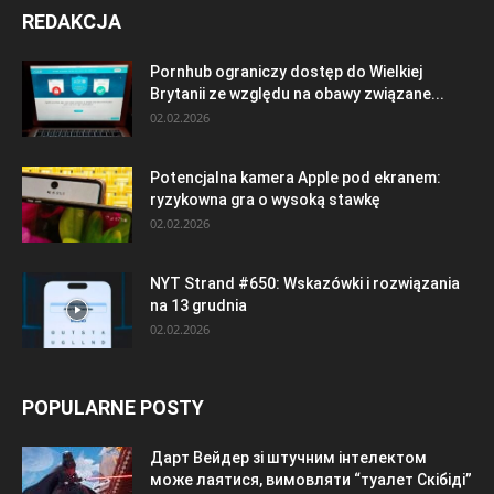
REDAKCJA
Pornhub ograniczy dostęp do Wielkiej
Brytanii ze względu na obawy związane...
02.02.2026
Potencjalna kamera Apple pod ekranem:
ryzykowna gra o wysoką stawkę
02.02.2026
NYT Strand #650: Wskazówki i rozwiązania
na 13 grudnia
02.02.2026
POPULARNE POSTY
Дарт Вейдер зі штучним інтелектом
може лаятися, вимовляти “туалет Скібіді”