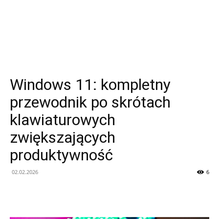
Sztuczna
Inteligencja
Windows 11: kompletny
i
przewodnik po skrótach
klawiaturowych
zwiększających
Analiza
produktywność
02.02.2026
6
Trendów