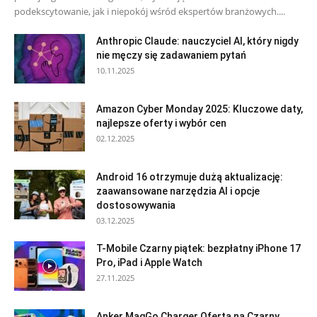
podekscytowanie, jak i niepokój wśród ekspertów branżowych....
Anthropic Claude: nauczyciel AI, który nigdy
nie męczy się zadawaniem pytań
10.11.2025
Amazon Cyber Monday 2025: Kluczowe daty,
najlepsze oferty i wybór cen
02.12.2025
Android 16 otrzymuje dużą aktualizację:
zaawansowane narzędzia AI i opcje
dostosowywania
03.12.2025
T-Mobile Czarny piątek: bezpłatny iPhone 17
Pro, iPad i Apple Watch
27.11.2025
Anker MagGo Charger Oferta na Czarny