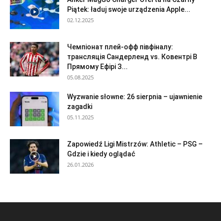
Piątek: ładuj swoje urządzenia Apple...
02.12.2025
Чемпіонат плей-офф півфіналу:
трансляція Сандерленд vs. Ковентрі В
Прямому Ефірі З...
05.08.2025
Wyzwanie słowne: 26 sierpnia – ujawnienie
zagadki
05.11.2025
Zapowiedź Ligi Mistrzów: Athletic – PSG –
Gdzie i kiedy oglądać
26.01.2026