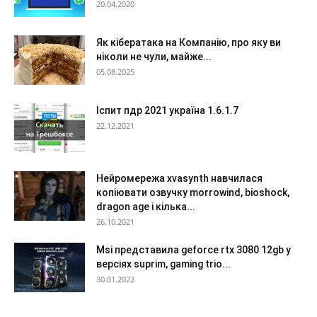
20.04.2020
Як кібератака на Компанію, про яку ви
ніколи не чули, майже...
05.08.2025
Іспит пдр 2021 україна 1.6.1.7
22.12.2021
Нейромережа xvasynth навчилася
копіювати озвучку morrowind, bioshock,
dragon age і кілька...
26.10.2021
Msi представила geforce rtx 3080 12gb у
версіях suprim, gaming trio...
30.01.2022