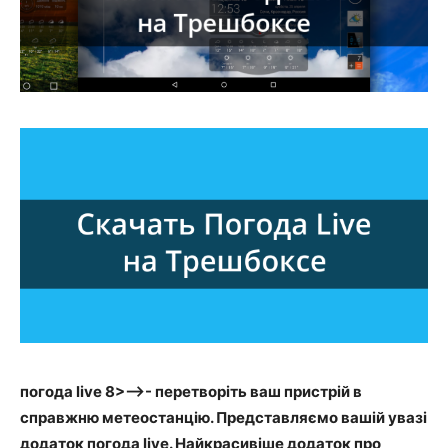
погода live 8>—>- перетворіть ваш пристрій в
справжню метеостанцію. Представляємо вашій увазі
додаток погода live. Найкрасивіше додаток про