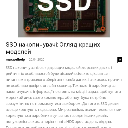
SSD накопичувачі: Огляд кращих
моделей
maxwelhelp
-
20.04.2020
0
SSD накопичувачі: огляд кращих моделей жорстких дисків і
рейтинг їх особливостей буде цікавий всім, хто цікавиться
питаннями тривалого зберігання своїх даних, і з якихось причин
не особливо довіряє онлайн-сховищ. Технології виробництва
накопичувачів інформації не стоять на місці, і зараз, щоб купити
жорсткий диск свого компютера або ноутбука потрібно
зрозуміти, як не промахнутися з вибором. До того ж SSD-диски
все ще коштують недешево. Ми розповімо, якими технологіями
користуються виробники сучасних твердотільних дисків,
популярність яких, в порівнянні з HDD зростає день від дня.
Перед тим, як вибирати конкретні варіанти моделей, варто