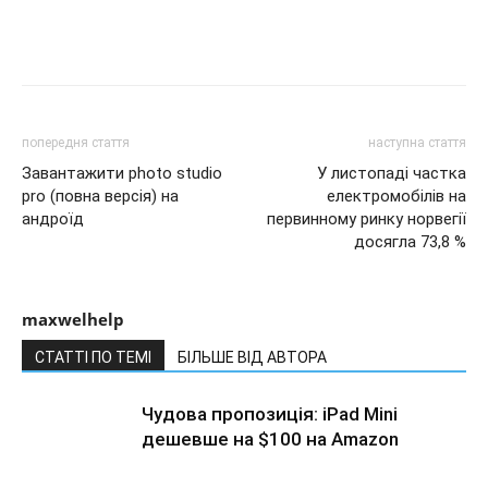
попередня стаття
наступна стаття
Завантажити photo studio
У листопаді частка
pro (повна версія) на
електромобілів на
андроїд
первинному ринку норвегії
досягла 73,8 %
maxwelhelp
СТАТТІ ПО ТЕМІ
БІЛЬШЕ ВІД АВТОРА
Чудова пропозиція: iPad Mini
дешевше на $100 на Amazon