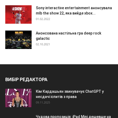
Sony interactive entertainment анонсувала
mlb the show 22, яка вийде xbox...
01.02.2022
Анонсована настільна гра deep rock
galactic
02.10.2021
ВИБІР РЕДАКТОРА
Кім Кардашьян звинувачує ChatGPT у
несдачі іспитів з права
09.11.2025
Чудова пропозиція: iPad Mini дешевше на