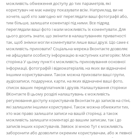
можливість обмеження доступу до тих параметрів, які
користувач не має наміру показувати всім. Наприклад, ви не
хочете, щоб хто завгодно міг переглядати ваші фотографії або,
тим більше, залишати коментарі під ними. Все підряд
переглядали ваші фото і мали можливість їх коментувати. Для
цього досить знати, що змінити в налаштуваннях приватності
так, щоб знімки могли коментувати лише ваші друзі. Що саме є
можливість приховати? Соціальна мережа Вконтакте дозволяє
не афішувати особисту інформацію в наступних категоріях: Моя
сторінка У цьому пункті є можливість приховування основної
інформації, фотографій і відеоматеріалів, на яких ви відзначені
іншими користувачами. Також можна приховати ваші групи,
аудіозаписи, подарунки, карти, на яких відзначені ваші фото,
список ваших передплатників і друзів. Налаштування сторінки
ВКонтакте В цьому розділі налаштувань є можливість
регулювання доступу користувачів Вконтакте до записів на стіні,
які залишили іншими користувачі. Також можна обмежити тих,
хто має право залишати записи на вашій сторінці, а також
можливість залишати коментарі до вашим записам, так і до
записів інших користувачів. Звязок зі мною Тут є можливість
заборонити або дозволити окремим користувачам, або ж певної