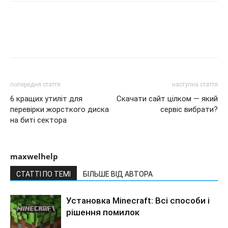
попередня стаття
наступна стаття
6 кращих утиліт для
Скачати сайт цілком — який
перевірки жорсткого диска
сервіс вибрати?
на биті сектора
maxwelhelp
СТАТТІ ПО ТЕМІ
БІЛЬШЕ ВІД АВТОРА
Установка Minecraft: Всі способи і
рішення помилок