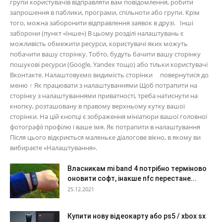
групи користувачів відправляти вам повідомлення, робити
запрошення в паблики, програми, спільноти або групи. Крім
того, можна заборонити відправлення заявок в друзі. Інші
заборони (пункт «Інше») В цьому розділі налаштувань є
можливість обмежити ресурси, користувачі яких можуть
побачити вашу сторінку. Тобто, будуть бачити вашу сторінку
пошукові ресурси (Google, Yandex тощо) або тільки користувачі
Вконтакте. Налаштовуємо видимість сторінки повернутися до
меню ↑ Як працювати з налаштуваннями Щоб потрапити на
сторінку з налаштуваннями приватності, треба натиснути на
кнопку, розташовану в правому верхньому кутку вашої
сторінки. На цій кнопці є зображення мініатюри вашої головної
фотографії профілю і ваше імя. Як потрапити в налаштування
Після цього відкриється маленьке діалогове вікно, в якому ви
вибираєте «Налаштування».
Власникам mi band 4 потрібно терміново
оновити софт, інакше nfc перестане...
25.12.2021
Купити нову відеокарту або ps5 / xbox sx