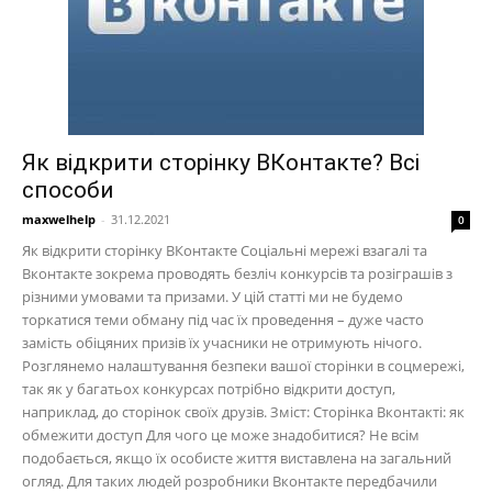
Як відкрити сторінку ВКонтакте? Всі
способи
maxwelhelp
-
31.12.2021
0
Як відкрити сторінку ВКонтакте Соціальні мережі взагалі та
Вконтакте зокрема проводять безліч конкурсів та розіграшів з
різними умовами та призами. У цій статті ми не будемо
торкатися теми обману під час їх проведення – дуже часто
замість обіцяних призів їх учасники не отримують нічого.
Розглянемо налаштування безпеки вашої сторінки в соцмережі,
так як у багатьох конкурсах потрібно відкрити доступ,
наприклад, до сторінок своїх друзів. Зміст: Сторінка Вконтакті: як
обмежити доступ Для чого це може знадобитися? Не всім
подобається, якщо їх особисте життя виставлена на загальний
огляд. Для таких людей розробники Вконтакте передбачили