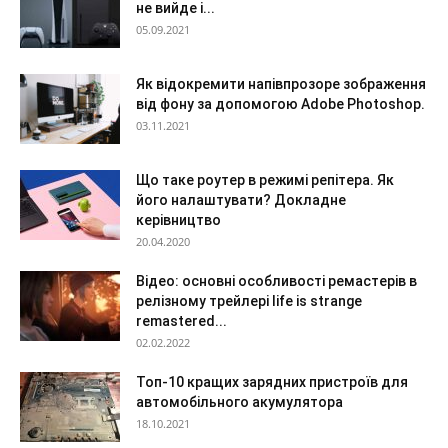
не вийде і...
05.09.2021
Як відокремити напівпрозоре зображення
від фону за допомогою Adobe Photoshop.
03.11.2021
Що таке роутер в режимі репітера. Як
його налаштувати? Докладне
керівництво
20.04.2020
Відео: основні особливості ремастерів в
релізному трейлері life is strange
remastered...
02.02.2022
Топ-10 кращих зарядних пристроїв для
автомобільного акумулятора
18.10.2021