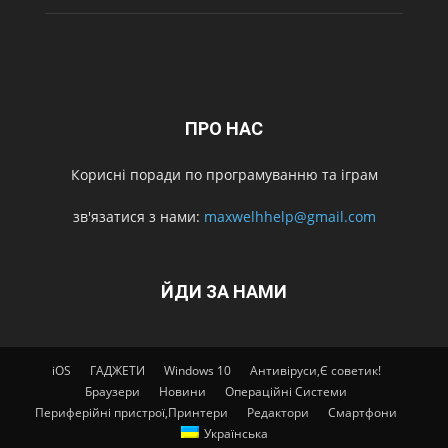
ПРО НАС
Корисні поради по програмуванню та іграм
зв'язатися з нами:
maxwelhhelp@gmail.com
ЙДИ ЗА НАМИ
iOS
ГАДЖЕТИ
Windows 10
Антивіруси,Є советик!
Браузери
Новини
Операційні Системи
Периферійні пристрої,Принтери
Редактори
Смартфони
Українська