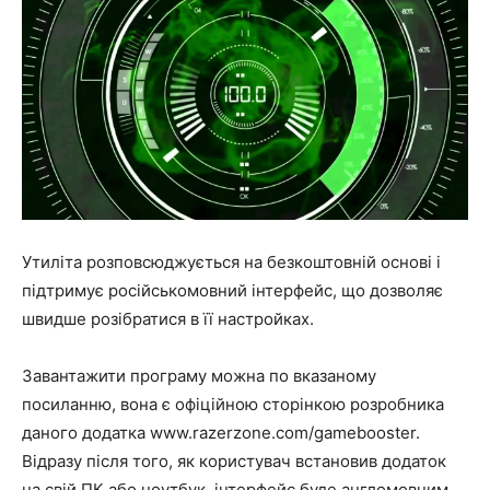
Утиліта розповсюджується на безкоштовній основі і
підтримує російськомовний інтерфейс, що дозволяє
швидше розібратися в її настройках.
Завантажити програму можна по вказаному
посиланню, вона є офіційною сторінкою розробника
даного додатка www.razerzone.com/gamebooster.
Відразу після того, як користувач встановив додаток
на свій ПК або ноутбук, інтерфейс буде англомовним.