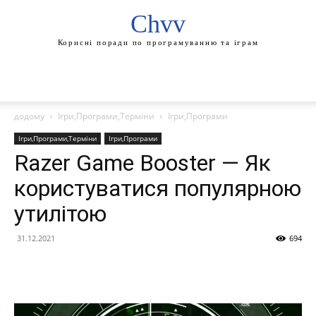
Chvv
Корисні поради по програмуванню та іграм
додому
Ігри,Програми,Терміни
Ігри,Програми
Ігри,Програми,Терміни
Ігри,Програми
Razer Game Booster — Як
користуватися популярною
утилітою
31.12.2021
694