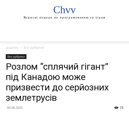
Chvv
Корисні поради по програмуванню та іграм
додому
Без рубрики
Без рубрики
Розлом “сплячий гігант”
під Канадою може
призвести до серйозних
землетрусів
04.08.2025
73