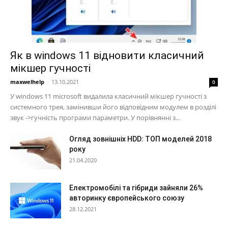
Як в windows 11 відновити класичний
мікшер гучності
maxwelhelp
-
13.10.2021
0
У windows 11 microsoft видалила класичний мікшер гучності з
системного трея, замінивши його відповідним модулем в розділі
звук ->гучність програми параметри. У порівнянні з...
Огляд зовнішніх HDD: ТОП моделей 2018
року
21.04.2020
Електромобілі та гібриди зайняли 26%
авторинку європейського союзу
28.12.2021