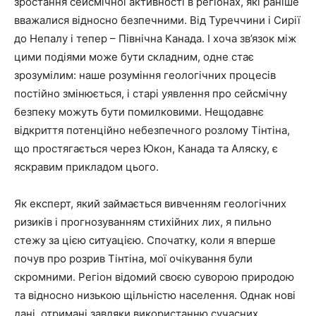
зростання сейсмічної активності в регіонах, які раніше
вважалися відносно безпечними. Від Туреччини і Сирії
до Непалу і тепер – Північна Канада. І хоча зв’язок між
цими подіями може бути складним, одне стає
зрозумілим: наше розуміння геологічних процесів
постійно змінюється, і старі уявлення про сейсмічну
безпеку можуть бути помилковими. Нещодавнє
відкриття потенційно небезпечного розлому Тінтіна,
що простягається через Юкон, Канада та Аляску, є
яскравим прикладом цього.
Як експерт, який займається вивченням геологічних
ризиків і прогнозуванням стихійних лих, я пильно
стежу за цією ситуацією. Спочатку, коли я вперше
почув про розрив Тінтіна, мої очікування були
скромними. Регіон відомий своєю суворою природою
та відносно низькою щільністю населення. Однак нові
дані, отримані завдяки використанню сучасних