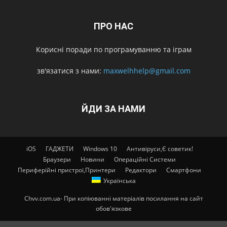
ПРО НАС
Корисні поради по програмуванню та іграм
зв'язатися з нами:
maxwelhhelp@gmail.com
ЙДИ ЗА НАМИ
iOS
ГАДЖЕТИ
Windows 10
Антивіруси,Є советик!
Браузери
Новини
Операційні Системи
Периферійні пристрої,Принтери
Редактори
Смартфони
Українська
Chvv.com.ua- При копіюванні матеріалів посилання на сайт
обов'язкове