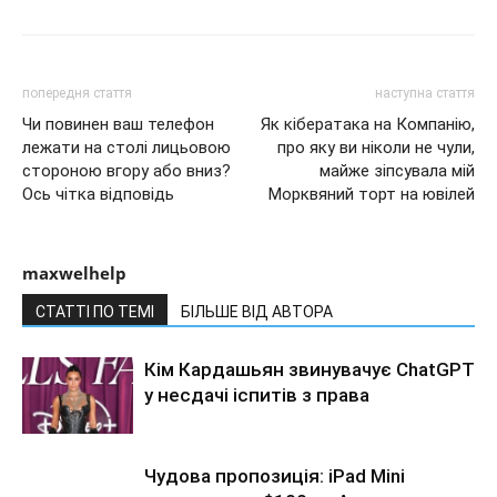
попередня стаття
наступна стаття
Чи повинен ваш телефон
Як кібератака на Компанію,
лежати на столі лицьовою
про яку ви ніколи не чули,
стороною вгору або вниз?
майже зіпсувала мій
Ось чітка відповідь
Морквяний торт на ювілей
maxwelhelp
СТАТТІ ПО ТЕМІ
БІЛЬШЕ ВІД АВТОРА
Кім Кардашьян звинувачує ChatGPT
у несдачі іспитів з права
Чудова пропозиція: iPad Mini