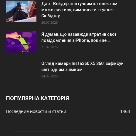
Дарт Вейдер зі штучним інтелектом
може лаятися, вимовляти «туалет
Скібіді» у...
26.07.2025
Я думав, що назавжди втратив свої
повідомлення з iPhone, поки не...
31.07.2025
Огляд камери Insta360 X5 360: зафіксуй
світ одним знімком
24.07.2025
ПОПУЛЯРНА КАТЕГОРІЯ
Последние новости и статьи
1463