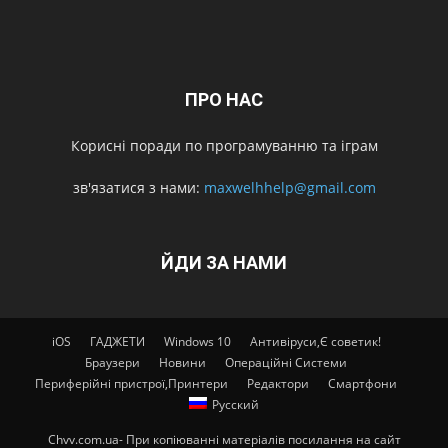
ПРО НАС
Корисні поради по програмуванню та іграм
зв'язатися з нами:
maxwelhhelp@gmail.com
ЙДИ ЗА НАМИ
iOS
ГАДЖЕТИ
Windows 10
Антивіруси,Є советик!
Браузери
Новини
Операційні Системи
Периферійні пристрої,Принтери
Редактори
Смартфони
Русский
Chvv.com.ua- При копіюванні матеріалів посилання на сайт