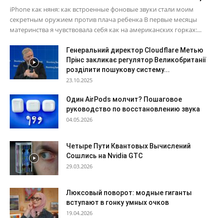
iPhone как няня: как встроенные фоновые звуки стали моим
секретным оружием против плача ребенка В первые месяцы
материнства я чувствовала себя как на американских горках:...
Генеральний директор Cloudflare Метью
Прінс закликає регулятор Великобританії
розділити пошукову систему...
23.10.2025
Один AirPods молчит? Пошаговое
руководство по восстановлению звука
04.05.2026
Четыре Пути Квантовых Вычислений
Сошлись на Nvidia GTC
29.03.2026
Люксовый поворот: модные гиганты
вступают в гонку умных очков
19.04.2026