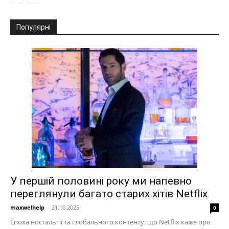
Популярні
У першій половині року ми напевно
переглянули багато старих хітів Netflix
maxwelhelp
-
21.10.2025
0
Епоха ностальгії та глобального контенту: що Netflix каже про