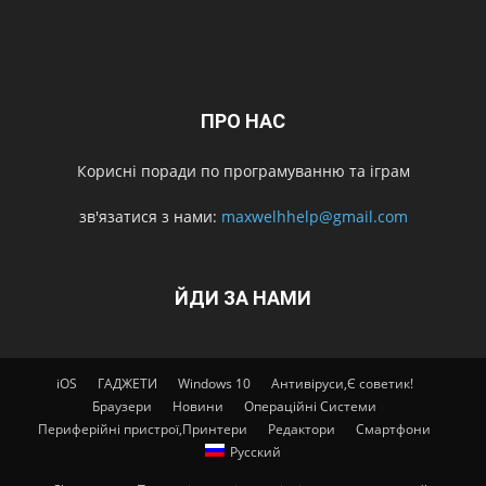
ПРО НАС
Корисні поради по програмуванню та іграм
зв'язатися з нами:
maxwelhhelp@gmail.com
ЙДИ ЗА НАМИ
iOS
ГАДЖЕТИ
Windows 10
Антивіруси,Є советик!
Браузери
Новини
Операційні Системи
Периферійні пристрої,Принтери
Редактори
Смартфони
Русский