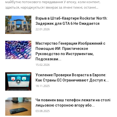
майбутнє потокового передавання У епоху, коли контент,
здається, народжується і вмирає за лічені тижні, останні...
Взрыв в Штаб-Квартире Rockstar North:
Задержек для GTA 6 Не Ожидается
22.01.2026
Мастерство Генерации Изображений с
Помощью ИИ: Практическое
Руководство по Инструментам,
Подсказкам...
15.02.2026
Усиление Проверки Возраста в Европе:
Как Страны ЕС Ограничивают Доступ к...
18.11.2025
Чи повинен ваш телефон лежати на столі
лицьовою стороною вгору або...
03.08.2025