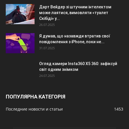
Дарт Вейдер зі штучним інтелектом
може лаятися, вимовляти «туалет
Скібіді» у...
26.07.2025
Я думав, що назавжди втратив свої
повідомлення з iPhone, поки не...
31.07.2025
Огляд камери Insta360 X5 360: зафіксуй
світ одним знімком
24.07.2025
ПОПУЛЯРНА КАТЕГОРІЯ
Последние новости и статьи
1453