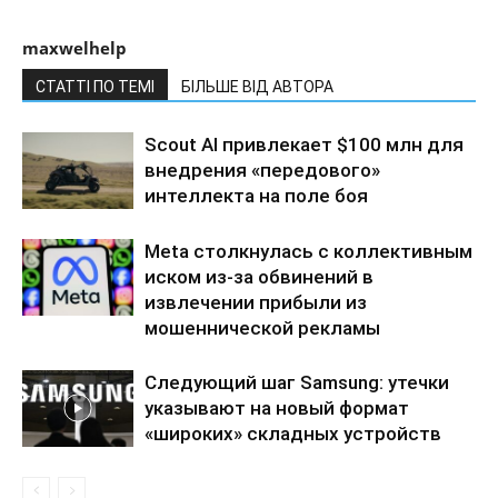
maxwelhelp
СТАТТІ ПО ТЕМІ
БІЛЬШЕ ВІД АВТОРА
Scout AI привлекает $100 млн для
внедрения «передового»
интеллекта на поле боя
Meta столкнулась с коллективным
иском из-за обвинений в
извлечении прибыли из
мошеннической рекламы
Следующий шаг Samsung: утечки
указывают на новый формат
«широких» складных устройств