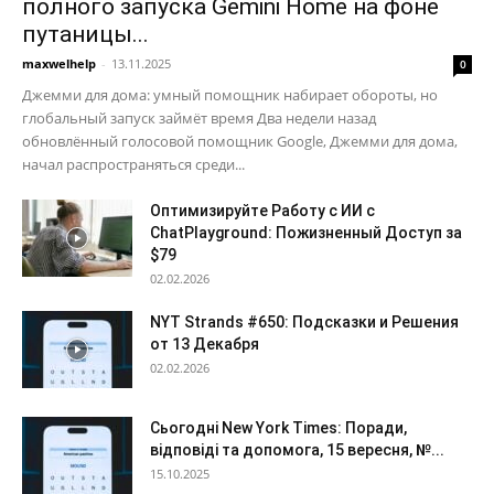
полного запуска Gemini Home на фоне
путаницы...
maxwelhelp
-
13.11.2025
0
Джемми для дома: умный помощник набирает обороты, но
глобальный запуск займёт время Два недели назад
обновлённый голосовой помощник Google, Джемми для дома,
начал распространяться среди...
Оптимизируйте Работу с ИИ с
ChatPlayground: Пожизненный Доступ за
$79
02.02.2026
NYT Strands #650: Подсказки и Решения
от 13 Декабря
02.02.2026
Сьогодні New York Times: Поради,
відповіді та допомога, 15 вересня, №...
15.10.2025