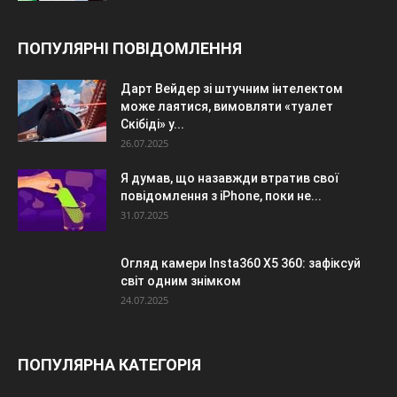
ПОПУЛЯРНІ ПОВІДОМЛЕННЯ
Дарт Вейдер зі штучним інтелектом
може лаятися, вимовляти «туалет
Скібіді» у...
26.07.2025
Я думав, що назавжди втратив свої
повідомлення з iPhone, поки не...
31.07.2025
Огляд камери Insta360 X5 360: зафіксуй
світ одним знімком
24.07.2025
ПОПУЛЯРНА КАТЕГОРІЯ