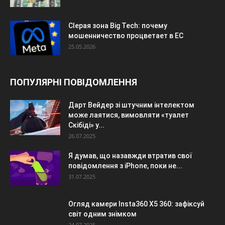
Сlepая зона Big Tech: почему
мошенничество процветает в ЕС
25.05.2026
ПОПУЛЯРНІ ПОВІДОМЛЕННЯ
Дарт Вейдер зі штучним інтелектом
може лаятися, вимовляти «туалет
Скібіді» у...
26.07.2025
Я думав, що назавжди втратив свої
повідомлення з iPhone, поки не...
31.07.2025
Огляд камери Insta360 X5 360: зафіксуй
світ одним знімком
24.07.2025