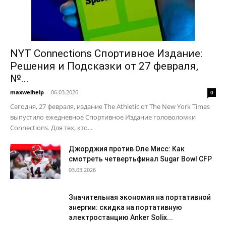
NYT Connections Спортивное Издание:
Решения и Подсказки от 27 февраля,
№...
maxwelhelp
-
06.03.2026
0
Сегодня, 27 февраля, издание The Athletic от The New York Times
выпустило ежедневное Спортивное Издание головоломки
Connections. Для тех, кто...
Джорджия против Оле Мисс: Как
смотреть четвертьфинал Sugar Bowl CFP
03.03.2026
Значительная экономия на портативной
энергии: скидка на портативную
электростанцию Anker Solix...